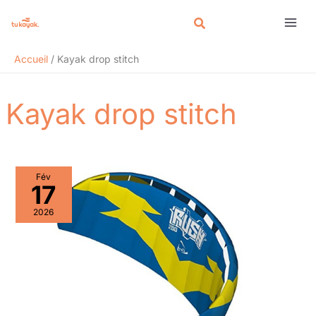
Aller
Rechercher
au
contenu
Accueil
Kayak drop stitch
Kayak drop stitch
Fév
17
2026