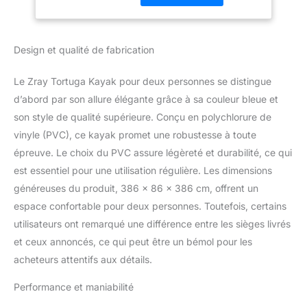
avec un sol à points de
chute de haute qualité
pour une rigiditéélevée,
Design et qualité de fabrication
une stabilité parfaite et
des performances
optimales Le kayak haut
Le Zray Tortuga Kayak pour deux personnes se distingue
de gamme de ZRAY
d’abord par son allure élégante grâce à sa couleur bleue et
combine le meilleur
son style de qualité supérieure. Conçu en polychlorure de
confort de conduite et
vinyle (PVC), ce kayak promet une robustesse à toute
une maniabilité pratique.
Contenu de la livraison:
épreuve. Le choix du PVC assure légèreté et durabilité, ce qui
TOUTUGA KAJAK 386 x
est essentiel pour une utilisation régulière. Les dimensions
86 cm, accessoires:
généreuses du produit, 386 x 86 x 386 cm, offrent un
pompe avec manomètre,
espace confortable pour deux personnes. Toutefois, certains
2 sièges avec dossier
drop stitch, 2 palettes
utilisateurs ont remarqué une différence entre les sièges livrés
doubles en aluminium, 2
et ceux annoncés, ce qui peut être un bémol pour les
repose-pieds & sac à
acheteurs attentifs aux détails.
dos pratique. Kayak
gonflable avec 3
Performance et maniabilité
chambres à air avec