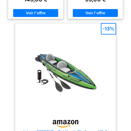
et dégonflage facile grâce à
pour sécuriser les bagages
sur l'eau Bleu Taille
perle extérieure et fond
ses valves 2en1 Inclut des
Idéal pour les débutants : la
Unique
en point de chute de
avirons, une pompe, une corde
manipulation facile rend le
d'arrimage et un kit de
kayak idéal pour les débutants,
haute qualité pour une
réparation
la forme large garantit une
rigiditéélevée.
bonne stabilité et assure une
manipulation sûre sur l'eau
-13%
Matériaux durables : le canoë a
une coque extérieure en PVC
robuste, deux chambres à ailes
et une chambre inférieure avec
barre pour une grande stabilité.
Contrôle de la pression avec
affichage de la pression intégré
Sièges flexibles : les deux
sièges de kayak inclus sont
gonflables, faciles à régler ou à
enlever, ils offrent un grand
confort lors du kayak.
Dimensions du kayak gonflé :
312 x 92 cm - Poids : 8 kg -
Charge utile : 160 kg - Matériau
: PVC - Valves Boston -
Indicateur de pression pour un
gonflage facile - Kit de
réparation pour bateau inclus