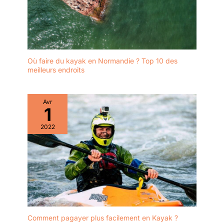
Où faire du kayak en Normandie ? Top 10 des
meilleurs endroits
Avr
1
2022
Comment pagayer plus facilement en Kayak ?