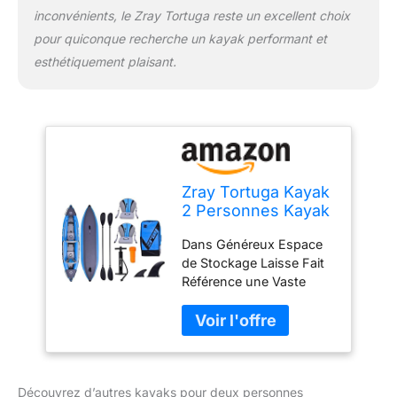
inconvénients, le Zray Tortuga reste un excellent choix
pour quiconque recherche un kayak performant et
esthétiquement plaisant.
Zray Tortuga Kayak
2 Personnes Kayak
Tours Avec Haute
Dans Généreux Espace
Qualité Drop-Stitch-
de Stockage Laisse Fait
Boden 386 x 86cm
Référence une Vaste
Equipment Transporter
Maintenant nouveau
avec un sol à points de
chute de haute qualité
pour une rigiditéélevée,
Découvrez d’autres kayaks pour deux personnes
une stabilité parfaite et