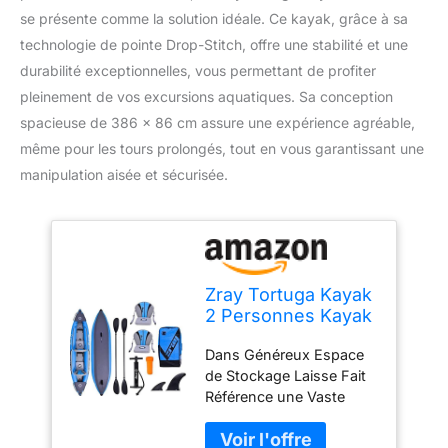
se présente comme la solution idéale. Ce kayak, grâce à sa
technologie de pointe Drop-Stitch, offre une stabilité et une
durabilité exceptionnelles, vous permettant de profiter
pleinement de vos excursions aquatiques. Sa conception
spacieuse de 386 x 86 cm assure une expérience agréable,
même pour les tours prolongés, tout en vous garantissant une
manipulation aisée et sécurisée.
Zray Tortuga Kayak
2 Personnes Kayak
Tours Avec Haute
Dans Généreux Espace
Qualité Drop-Stitch-
de Stockage Laisse Fait
Boden 386 x 86cm
Référence une Vaste
Equipment Transporter
Maintenant nouveau