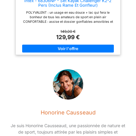
Intex - 68306NP - Set Kayak Challenger K2-2
Pers (Inclus Rame Et Gonfleur)
POLYVALENT : un usage en eau douce + lac qui fera le
bonheur de tous les amateurs de sport en plein air
CONFORTABLE : assise et dossier gonflables amovibles et
ajustables PRATIQUE : format compact une fois dégonflé et
facilement transportable grâce à son sac de transport inclus
149,00 €
SOLIDITÉ : sa structure en vinyle renforcé permet au kayak de
129,99 €
résister à la plupart des évènements et perdurer à travers les
saisons ACCESSOIRES : inclus rames et gonfleur manuel
Remarque : Si votre kayak semble un peu mou, ce n'est peut-
être pas à cause d'une fuite. Si le kayak a été gonflé en fin de
journée avec de l'air à 32 °C, cet air peut se refroidir à 25 °C
pendant la nuit. Si le kayak a été gonflé en fin de journée avec
de l'air à 32 °C (90 °F), cet air peut se refroidir à 25 °C (77 °F)
pendant la nuit. L'air plus froid exerce La pression exercée par
l'air froid sur la coque est moindre et celle-ci peut sembler
molle le lendemain matin. S'il n'y a pas eu de variation de
température, vous devez commencer à chercher une fuite : -
Examinez votre kayak à quelques mètres de distance.
Retournez-le et examinez attentivement l'extérieur.
Honorine Causseaud
Je suis Honorine Causseaud, une passionnée de nature et
de sport, toujours attirée par les plaisirs simples et