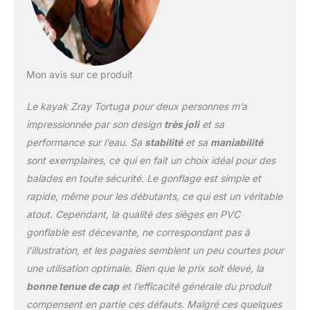
pompe avec manomètre,
2 sièges avec dossier
drop stitch, 2 palettes
doubles en aluminium, 2
repose-pieds & sac à
dos pratique. Kayak
Mon avis sur ce produit
gonflable avec 3
chambres à air avec
Le kayak Zray Tortuga pour deux personnes m’a
valves de bateau
impressionnée par son design
très joli
et sa
spéciales adaptées pour
performance sur l’eau. Sa
stabilité
et sa
maniabilité
2 personnes
sont exemplaires, ce qui en fait un choix idéal pour des
Construction à double
perle extérieure et fond
balades en toute sécurité. Le gonflage est simple et
en point de chute de
rapide, même pour les débutants, ce qui est un véritable
haute qualité pour une
atout. Cependant, la qualité des sièges en PVC
rigiditéélevée.
gonflable est décevante, ne correspondant pas à
l’illustration, et les pagaies semblent un peu courtes pour
une utilisation optimale. Bien que le prix soit élevé, la
bonne tenue de cap
et l’efficacité générale du produit
compensent en partie ces défauts. Malgré ces quelques