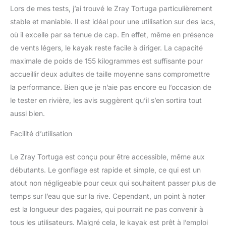
valves de bateau
Lors de mes tests, j’ai trouvé le Zray Tortuga particulièrement
spéciales adaptées pour
stable et maniable. Il est idéal pour une utilisation sur des lacs,
2 personnes
Construction à double
où il excelle par sa tenue de cap. En effet, même en présence
perle extérieure et fond
de vents légers, le kayak reste facile à diriger. La capacité
en point de chute de
maximale de poids de 155 kilogrammes est suffisante pour
haute qualité pour une
accueillir deux adultes de taille moyenne sans compromettre
rigiditéélevée.
la performance. Bien que je n’aie pas encore eu l’occasion de
le tester en rivière, les avis suggèrent qu’il s’en sortira tout
aussi bien.
Facilité d’utilisation
Le Zray Tortuga est conçu pour être accessible, même aux
débutants. Le gonflage est rapide et simple, ce qui est un
atout non négligeable pour ceux qui souhaitent passer plus de
temps sur l’eau que sur la rive. Cependant, un point à noter
est la longueur des pagaies, qui pourrait ne pas convenir à
tous les utilisateurs. Malgré cela, le kayak est prêt à l’emploi