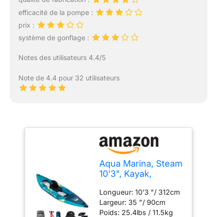
efficacité de la pompe :
prix :
système de gonflage :
Notes des utilisateurs 4.4/5
Note de 4.4 pour 32 utilisateurs
Aqua Marina, Steam
10'3", Kayak,
Multicolore, U,
Longueur: 10'3 "/ 312cm
Adultes Unisexes
Largeur: 35 "/ 90cm
Poids: 25.4lbs / 11.5kg