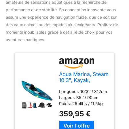
amateurs de sensations aquatiques à la recherche de
performance et de stabilité. Sa conception innovante vous
assure une expérience de navigation fluide, que ce soit sur
des eaux calmes ou des rapides plus exigeants. Profitez de
moments inoubliables grâce à cet allié de choix pour vos
aventures nautiques.
Aqua Marina, Steam
10'3", Kayak,
Multicolore, U,
Longueur: 10'3 "/ 312cm
Adultes Unisexes
Largeur: 35 "/ 90cm
Poids: 25.4lbs / 11.5kg
Max. Charge utile:
359,95 €
242LBS / 110kg; Max.
Passagers: 1 Chambres
d'air: 2 + 1; Vannes de