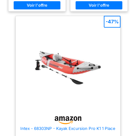
avirons, une pompe, une corde
fois dégonflé et facilement
d'arrimage et un kit de
transportable grâce à son sac
réparation
de transport inclus SOLIDITÉ :
sa structure en vinyle renforcé
permet au kayak de résister à la
-47%
plupart des évènements et
perdurer à travers les saisons
ACCESSOIRES : inclus rame et
gonfleur manuel
Intex - 68303NP - Kayak Excursion Pro K1 1 Place