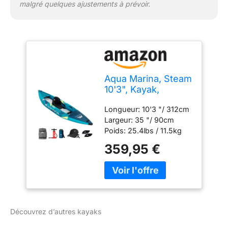
malgré quelques ajustements à prévoir.
Aqua Marina, Steam
10'3", Kayak,
Multicolore, U,
Longueur: 10'3 "/ 312cm
Adultes Unisexes
Largeur: 35 "/ 90cm
Poids: 25.4lbs / 11.5kg
Max. Charge utile:
359,95 €
242LBS / 110kg; Max.
Passagers: 1 Chambres
d'air: 2 + 1; Vannes de
vidange: 1 + 8 Self Bailing
Découvrez d’autres kayaks