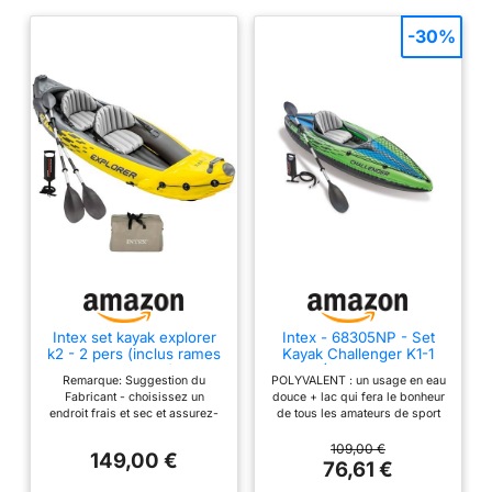
-30%
Intex set kayak explorer
Intex - 68305NP - Set
k2 - 2 pers (inclus rames
Kayak Challenger K1-1
et gonfleur)
Pers (Inclus Rame Et
Remarque: Suggestion du
POLYVALENT : un usage en eau
Gonfleur)
Fabricant - choisissez un
douce + lac qui fera le bonheur
endroit frais et sec et assurez-
de tous les amateurs de sport
vous que le bateau est propre et
en plein air CONFORTABLE :
sec avant de le ranger Gonflage
assise et dossier gonflables
109,00 €
149,00 €
et dégonflage facile grâce à
amovibles et ajustables
76,61 €
ses valves 2en1 Inclut des
PRATIQUE : format compact une