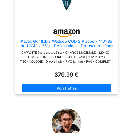
Kayak Gonflable Wattsup COD 2 Places - 410x85
cm (13'4" x 33") - PVC laminé + Dropstitch - Pack
Complet - Max 220 kg
CAPACITE (nb de pers.) : 2 - CHARGE MAXIMALE : 220 KG -
DIMENSIONS GLOBALES : 410x85 cm (13'4" x 33")
TECHNOLOGIE : Drop stitch + PVC laminé - PACK COMPLET :
2 pagaies + 2 sièges + Sac à roulette + Pompe HP Le kayak
gonflable Wattsup COD est un modèle capable de se gonfler
379,99 €
rapidement car il est composé de 2 chambres à air. Le COD est
configuré pour parcourir de grandes distances dans un grand
confort grâce à sa qualité de conception et ses sièges
réglables et ergonomiques. Le Wattsap COD est conseillé
aussi bien aux personnes débutantes qu'aux personnes
expérimentées, à la recherche d'un kayak de qualité, capable
de se stocker intégralement avec deux pagaies et une pompe
dans un sac compact. CAPACITE (nb de pers.) : 2 - CHARGE
MAXIMALE : 220 KG - DIMENSIONS GLOBALES : 410x85 cm
(13'4" x 33") TECHNOLOGIE : Drop stitch + PVC laminé - PACK
COMPLET : 2 pagaies + 2 sièges + Sac à roulette + Pompe HP
Le kayak gonflable Wattsup COD est un modèle capable de se
gonfler rapidement car il est composé de 2 chambres à air. Le
COD est configuré pour parcourir de grandes distances dans