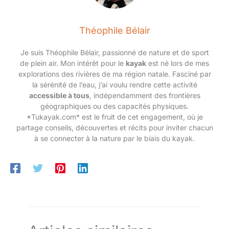
un grand confort grâce à sa qualité de conception et ses
sièges réglables et ergonomiques. Le Wattsap COD est
conseillé aussi bien aux personnes débutantes qu'aux
Théophile Bélair
personnes expérimentées, à la recherche d'un kayak de
qualité, capable de se stocker intégralement avec deux
pagaies et une pompe dans un sac compact.
Je suis Théophile Bélair, passionné de nature et de sport
de plein air. Mon intérêt pour le
kayak
est né lors de mes
explorations des rivières de ma région natale. Fasciné par
la sérénité de l’eau, j’ai voulu rendre cette activité
accessible à tous
, indépendamment des frontières
géographiques ou des capacités physiques.
*Tukayak.com* est le fruit de cet engagement, où je
partage conseils, découvertes et récits pour inviter chacun
à se connecter à la nature par le biais du kayak.