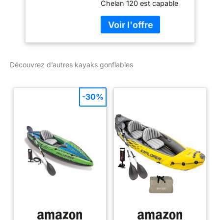
Chelan 120 est capable
de performances
traditionnelles de kayak à
coque dure pour des
années de pagaie sans
effort. Dimensions (L x l x
Découvrez d’autres kayaks gonflables
H) : 344 x 82,6 x 29,2 x
25,4 cm. Capacité : 1
personne | 136 kg. Poids
maximum : 136 kg. Idéal
-30%
pour : tourisme de
performance pour 1
personne. Poids de la
coque : 12,8 kg