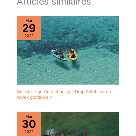
Articles similaires
Mar
29
2022
Qu’est-ce que la technologie Drop Stitch sur un
kayak gonflable ?
Mar
30
2022