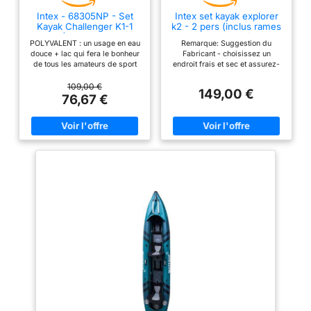
Intex - 68305NP - Set
Intex set kayak explorer
Kayak Challenger K1-1
k2 - 2 pers (inclus rames
Pers (Inclus Rame Et
et gonfleur)
POLYVALENT : un usage en eau
Remarque: Suggestion du
Gonfleur)
douce + lac qui fera le bonheur
Fabricant - choisissez un
de tous les amateurs de sport
endroit frais et sec et assurez-
en plein air CONFORTABLE :
vous que le bateau est propre et
assise et dossier gonflables
sec avant de le ranger Gonflage
109,00 €
149,00 €
amovibles et ajustables
et dégonflage facile grâce à
76,67 €
PRATIQUE : format compact une
ses valves 2en1 Inclut des
fois dégonflé et facilement
avirons, une pompe, une corde
transportable grâce à son sac
d'arrimage et un kit de
de transport inclus SOLIDITÉ :
réparation
sa structure en vinyle renforcé
permet au kayak de résister à la
plupart des évènements et
perdurer à travers les saisons
ACCESSOIRES : inclus rame et
gonfleur manuel