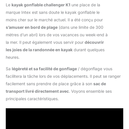
Le
kayak gonflable challenger K1
une place de la
marque Intex est sans doute le kayak gonflable le
moins cher sur le marché actuel. Il a été conçu pour
s’amuser en bord de plage
(dans une limite de 300
mètres d’un abri) lors de vos vacances ou week-end à
la mer. Il peut également vous servir pour
découvrir
les joies de la randonnée en kayak
durant quelques
heures.
Sa
légèreté et sa facilité de gonflage
/ dégonflage vous
facilitera la tâche lors de vos déplacements. Il peut se ranger
facilement sans prendre de place grâce à son
sac de
transport livré directement avec
. Voyons ensemble ses
principales caractéristiques.