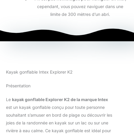
cependant, vous pouvez naviguer dans une
limite de 300 mètres d’un abri.
Kayak gonflable Intex Explorer K2
Présentation
Le
kayak gonflable Explorer K2 de la marque Intex
est un kayak gonflable conçu pour toute personne
souhaitant s’amuser en bord de plage ou découvrir les
joies de la randonnée en kayak sur un lac ou sur une
rivière à eau calme. Ce kayak gonflable est idéal pour