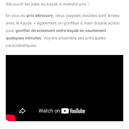
découvrir les joies du kayak à moindre prix !
En plus du
prix dérisoire
, deux pagaies doubles sont livrées
avec le kayak + également un gonfleur à main double action
pour
gonfler directement votre kayak en seulement
quelques minutes
. Voyons ensemble ses principales
caractéristiques.