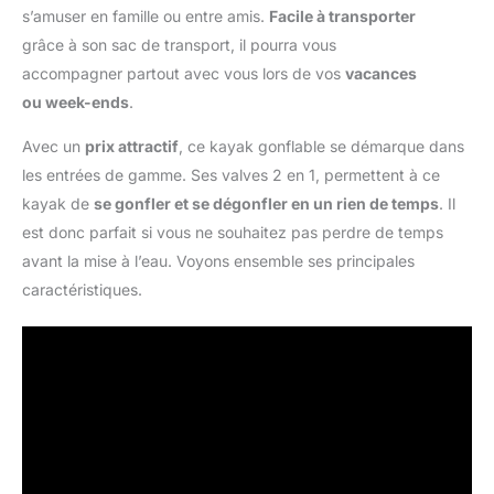
s’amuser en famille ou entre amis.
Facile à transporter
grâce à son sac de transport, il pourra vous
accompagner partout avec vous lors de vos
vacances
ou week-ends
.
Avec un
prix attractif
, ce kayak gonflable se démarque dans
les entrées de gamme. Ses valves 2 en 1, permettent à ce
kayak de
se gonfler et se dégonfler en un rien de temps
. Il
est donc parfait si vous ne souhaitez pas perdre de temps
avant la mise à l’eau. Voyons ensemble ses principales
caractéristiques.