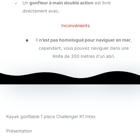
Un
gonfleur à main double action
est livré
directement avec.
Inconvénients
Il
n’est pas homologué pour naviguer en mer
,
cependant, vous pouvez naviguer dans une
limite de 300 mètres d’un abri.
Kayak gonflable 1 place Challenger K1 Intex
Présentation