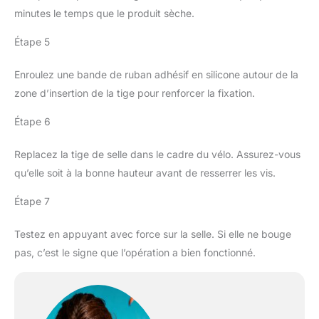
et peut être utilisée
minutes le temps que le produit sèche.
pendant longtemps. ❣
Étape 5
【Essentiels pour Maison
et Salons de Beauté】
Parfait pour tous vos
Enroulez une bande de ruban adhésif en silicone autour de la
besoins, pour vos
zone d’insertion de la tige pour renforcer la fixation.
ongles, vos loisirs, vos
travaux manuels. URAQT
Étape 6
limes à ongles double
face 100/180 façonnent
Replacez la tige de selle dans le cadre du vélo. Assurez-vous
rapidement et
qu’elle soit à la bonne hauteur avant de resserrer les vis.
efficacement vos ongles
et polissent les surfaces
Étape 7
inégales des ongles.
URAQT limes à ongles
Testez en appuyant avec force sur la selle. Si elle ne bouge
professionnelles sont un
must pour les salons
pas, c’est le signe que l’opération a bien fonctionné.
professionnels et les
manucures à domicile,
plus de visites au salon.
❣ 【Cadeau Idéal】 Les