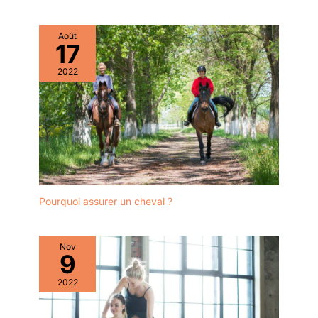
Août
17
2022
Pourquoi assurer un cheval ?
Nov
9
2022