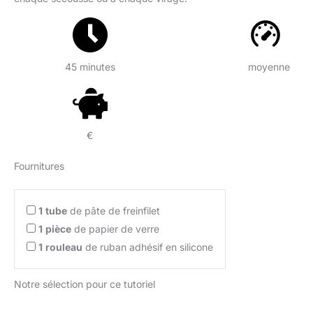
45 minutes
moyenne
€
Fournitures
1
tube
de pâte de freinfilet
1
pièce
de papier de verre
1
rouleau
de ruban adhésif en silicone
Notre sélection pour ce tutoriel