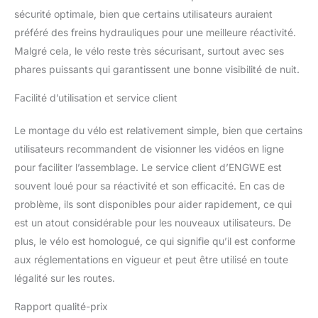
haute performance】 le
sécurité optimale, bien que certains utilisateurs auraient
ENGWE M20 est équipé
préféré des freins hydrauliques pour une meilleure réactivité.
d'un dérailleur à 7
vitesses, de freins à
Malgré cela, le vélo reste très sécurisant, surtout avec ses
disque Tektro M280 de
phares puissants qui garantissent une bonne visibilité de nuit.
160 mm, de pneus de
20" x 4,0" de large, d'un
Facilité d’utilisation et service client
plateau en alliage
d'aluminium à 46 dents
Le montage du vélo est relativement simple, bien que certains
et de pédales en alliage
utilisateurs recommandent de visionner les vidéos en ligne
d'aluminium. Cette
pour faciliter l’assemblage. Le service client d’ENGWE est
configuration de haute
qualité offre d'excellentes
souvent loué pour sa réactivité et son efficacité. En cas de
performances et une
problème, ils sont disponibles pour aider rapidement, ce qui
expérience de conduite
est un atout considérable pour les nouveaux utilisateurs. De
inégalée. 【Possibilités
plus, le vélo est homologué, ce qui signifie qu’il est conforme
d'exploration illimitées】
Le vélo électrique
aux réglementations en vigueur et peut être utilisé en toute
ENGWE M20 maîtrise
légalité sur les routes.
tous les types de terrains
: montagnes, forêts,
Rapport qualité-prix
plages. Avec un puissant