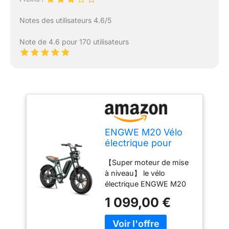
Notes des utilisateurs 4.6/5
Note de 4.6 pour 170 utilisateurs
ENGWE M20 Vélo
électrique pour
Homme avec pneus
【Super moteur de mise
Fat Tire 20" x 4,0"
à niveau】 le vélo
48 V 13 Ah Longue
électrique ENGWE M20
portée 50 km à 100
dispose de deux
km 7 Vitesses
1 099,00 €
batteries au lithium de 48
(Vert)
V 13 Ah et d'un puissant
moteur sans balais à