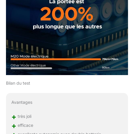
jours. Notre équipe de
support client est
disponible 24h/24 et 7j/7
pour vous aider avec vos
questions et
préoccupations. Nous
garantissons un service
fiable et offrons une
garantie d'un an pour les
moteurs, les batteries et
les contrôleurs. Votre
satisfaction totale est
notre priorité.
Bilan du test
Avantages
+
très joli
+
efficace