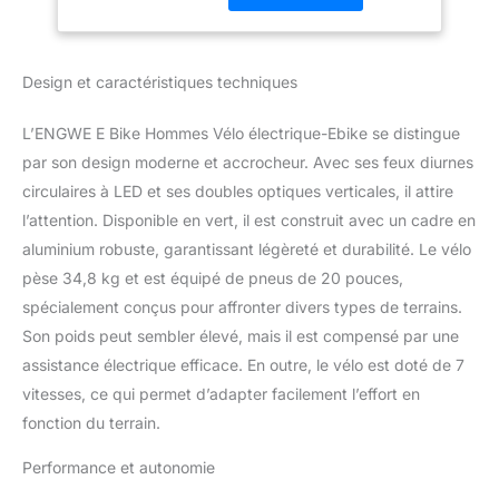
grande vitesse. Il atteint
une vitesse maximale de
25 km/h et offre une
Design et caractéristiques techniques
autonomie de 50 km en
mode électrique pur et
L’ENGWE E Bike Hommes Vélo électrique-Ebike se distingue
75 km en mode
assistance. Idéal pour les
par son design moderne et accrocheur. Avec ses feux diurnes
aventures en plein air.
circulaires à LED et ses doubles optiques verticales, il attire
【Absorption complète
l’attention. Disponible en vert, il est construit avec un cadre en
des chocs】 le vélo
aluminium robuste, garantissant légèreté et durabilité. Le vélo
électrique ENGWE M20
pèse 34,8 kg et est équipé de pneus de 20 pouces,
est équipé d'une double
suspension, composée
spécialement conçus pour affronter divers types de terrains.
d'une fourche avant
Son poids peut sembler élevé, mais il est compensé par une
hydraulique et d'un
assistance électrique efficace. En outre, le vélo est doté de 7
amortisseur d'air arrière.
vitesses, ce qui permet d’adapter facilement l’effort en
Le cadre en alliag【e
d'aluminium 6061 offre
fonction du terrain.
une excellente
absorption des chocs et
Performance et autonomie
minimise l'impact au