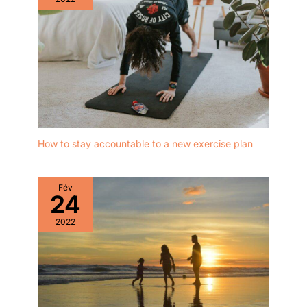
questions et
préoccupations. Nous
garantissons un service
fiable et offrons une
garantie d'un an pour les
moteurs, les batteries et
les contrôleurs. Votre
satisfaction totale est
notre priorité.
How to stay accountable to a new exercise plan
Fév
24
2022