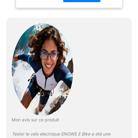
grande vitesse. Il atteint
une vitesse maximale de
25 km/h et offre une
autonomie de 50 km en
mode électrique pur et
75 km en mode
assistance. Idéal pour les
aventures en plein air.
【Absorption complète
des chocs】 le vélo
électrique ENGWE M20
est équipé d'une double
suspension, composée
d'une fourche avant
hydraulique et d'un
amortisseur d'air arrière.
Le cadre en alliag【e
d'aluminium 6061 offre
Mon avis sur ce produit
une excellente
absorption des chocs et
Tester le vélo électrique ENGWE E Bike a été une
minimise l'impact au