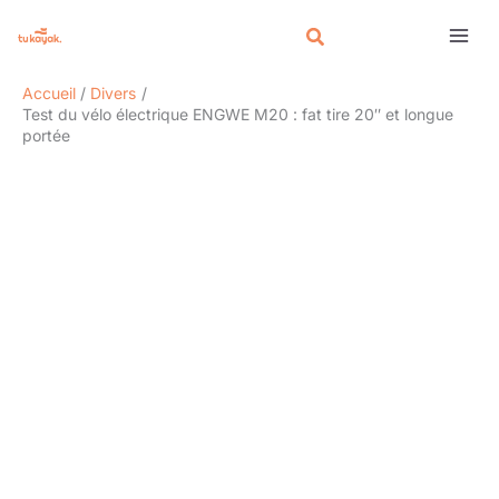
Aller
Rechercher
au
contenu
Accueil
Divers
Test du vélo électrique ENGWE M20 : fat tire 20″ et longue
portée