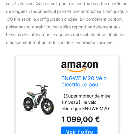
ses 7 vitesses. Que ce soit pour de courtes balades en ville ou
de longues randonnées, il promet une autonomie allant jusqu’à
170 km selon la configuration choisie. En combinant confort,
puissance et durabilité, cet ebike répond parfaitement aux
besoins des utilisateurs exigeants qui souhaitent se déplacer
efficacement tout en réduisant leur empreinte carbone.
ENGWE M20 Vélo
électrique pour
Homme avec pneus
【Super moteur de mise
Fat Tire 20" x 4,0"
à niveau】 le vélo
48 V 13 Ah Longue
électrique ENGWE M20
portée 50 km à 100
dispose de deux
km 7 Vitesses
1 099,00 €
batteries au lithium de 48
(Vert)
V 13 Ah et d'un puissant
moteur sans balais à