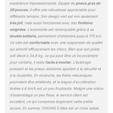
minimum. Avec ses
expérience impressionnante. Équipé de
pneus gras de
larges pneus de 20 x 4,0
20 pouces
, il offre une robustesse appréciable pour
pouces, il surmonte
différents terrains. Son design vert est non seulement
facilement les terrains
très joli
, mais aussi fonctionnel avec des
finitions
extrêmes. 【Écran LCD
intelligent】 le vélo
soignées
. L’autonomie est remarquable grâce à sa
électrique M20 dispose
double batterie
, permettant d’atteindre jusqu’à 170 km.
d'un écran LCD
Ce vélo est
confortable
avec une suspension de qualité
intelligent qui fournit des
qui amortit efficacement les chocs. Bien que son poids
informations en temps
réel telles que la
soit élevé à 34,8 kg, ce qui peut être un inconvénient
puissance, la vitesse, le
pour certains, il reste
facile à monter
. L’éclairage
kilométrage et d'autres
puissant et les pneus résistants ajoutent à la sécurité et
paramètres. Vous
à la durabilité. En revanche, les freins mécaniques
pouvez également régler
une vitesse fixe lorsque
pourraient être améliorés, et la bague d’accélération
vous conduisez sur un
limitée à 6 km/h est un peu frustrante. Malgré une notice
terrain plat. En cas de
d’assemblage un peu floue, le service client est
problème, l'écran affiche
excellent, ce qui compense largement cette petite
immédiatement une
lacune. En somme, l’ENGWE E Bike est un choix solide
erreur. 【Configuration