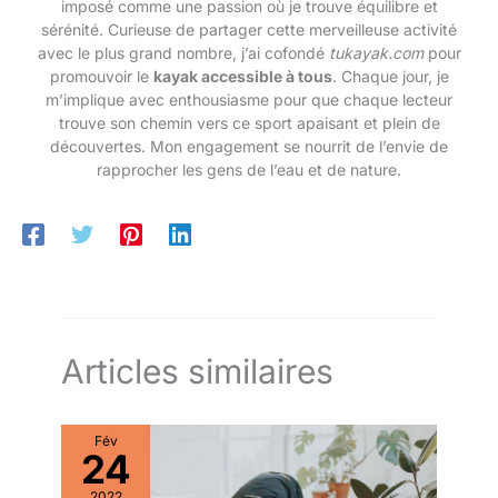
défis du terrain.
imposé comme une passion où je trouve équilibre et
l'emballage d'origine pour le moment. Pour tout retour, veuillez
Surmontez des collines
sérénité. Curieuse de partager cette merveilleuse activité
contacter le service client (nous répondrons à vos questions
sous 24 heures). Ne renvoyez pas le véhicule vous-même afin
escarpées, traversez les
avec le plus grand nombre, j’ai cofondé
tukayak.com
pour
d'éviter toute perte du colis. Remarque : Ce modèle est éligible
déserts et affrontez les
promouvoir le
kayak accessible à tous
. Chaque jour, je
aux subventions nationales.
routes enneigées en
m’implique avec enthousiasme pour que chaque lecteur
toute confiance.
trouve son chemin vers ce sport apaisant et plein de
Excellentes
découvertes. Mon engagement se nourrit de l’envie de
performances et
rapprocher les gens de l’eau et de nature.
suspension stable pour
une expérience de
conduite fluide et
confortable. 【Service
client fiable 24/7】 le vélo
électrique ENGWE est
livré pré-assemblé à 85
% pour faciliter le
Articles similaires
montage. La commande
sera livrée dans les 5-10
jours. Notre équipe de
Fév
support client est
24
disponible 24h/24 et 7j/7
pour vous aider avec vos
2022