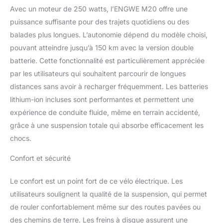
minimum. Avec ses
Avec un moteur de 250 watts, l’ENGWE M20 offre une
larges pneus de 20 x 4,0
puissance suffisante pour des trajets quotidiens ou des
pouces, il surmonte
balades plus longues. L’autonomie dépend du modèle choisi,
facilement les terrains
pouvant atteindre jusqu’à 150 km avec la version double
extrêmes. 【Écran LCD
intelligent】 le vélo
batterie. Cette fonctionnalité est particulièrement appréciée
électrique M20 dispose
par les utilisateurs qui souhaitent parcourir de longues
d'un écran LCD
distances sans avoir à recharger fréquemment. Les batteries
intelligent qui fournit des
lithium-ion incluses sont performantes et permettent une
informations en temps
réel telles que la
expérience de conduite fluide, même en terrain accidenté,
puissance, la vitesse, le
grâce à une suspension totale qui absorbe efficacement les
kilométrage et d'autres
chocs.
paramètres. Vous
pouvez également régler
Confort et sécurité
une vitesse fixe lorsque
vous conduisez sur un
Le confort est un point fort de ce vélo électrique. Les
terrain plat. En cas de
utilisateurs soulignent la qualité de la suspension, qui permet
problème, l'écran affiche
immédiatement une
de rouler confortablement même sur des routes pavées ou
erreur. 【Configuration
des chemins de terre. Les freins à disque assurent une