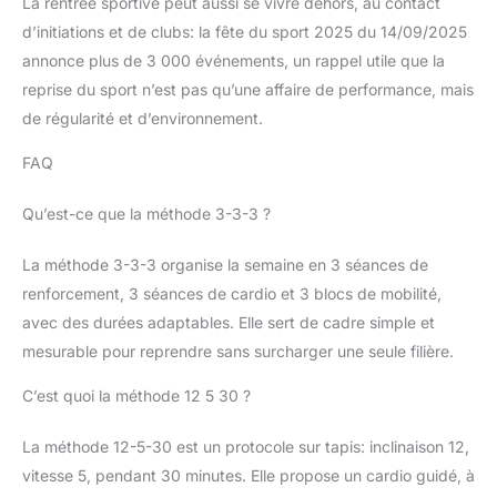
La rentrée sportive peut aussi se vivre dehors, au contact
éducatifs pour stimuler l'esprit.
Disponible en plusieurs coloris,
d’initiations et de clubs: la fête du sport 2025 du 14/09/2025
c'est l'idée cadeau parfaite
pour toutes les occasions :
annonce plus de 3 000 événements, un rappel utile que la
Noël, anniversaires, fête des
reprise du sport n’est pas qu’une affaire de performance, mais
mères ou des pères, Pâques et
Saint-Valentin. Son interface
de régularité et d’environnement.
intuitive et ses fonctions de
sécurité (trouver mon téléphone,
rappel sédentaire) la rendent
FAQ
accessible aux jeunes comme
aux seniors.
[Expertise de
Qu’est-ce que la méthode 3-3-3 ?
10 Ans & Garantie à Vie]
Investissez dans la qualité avec
un leader de l'industrie fort de
10 ans d'expérience. En tant que
La méthode 3-3-3 organise la semaine en 3 séances de
fabricant disposant de sa
renforcement, 3 séances de cardio et 3 blocs de mobilité,
propre usine et d'un
département R&D indépendant,
avec des durées adaptables. Elle sert de cadre simple et
nous mettons en œuvre des
mesures de contrôle qualité
mesurable pour reprendre sans surcharger une seule filière.
extrêmement rigoureuses. Notre
maîtrise technologique nous
C’est quoi la méthode 12 5 30 ?
permet d'être une référence en
matière de durabilité. C’est
pourquoi nous offrons une
La méthode 12-5-30 est un protocole sur tapis: inclinaison 12,
Garantie à Vie, témoignant de
notre confiance absolue dans
vitesse 5, pendant 30 minutes. Elle propose un cardio guidé, à
nos produits. En choisissant
notre marque, vous bénéficiez