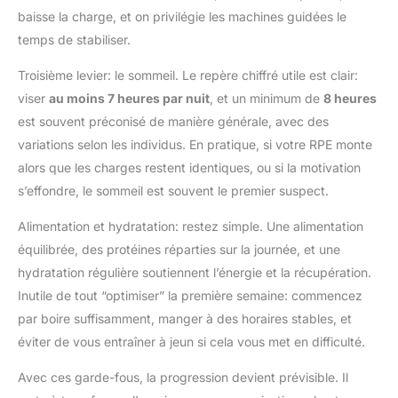
de 300 cadrans variés, parfaits
baisse la charge, et on privilégie les machines guidées le
pour chaque occasion (bureau,
sport, soirée), ou téléchargez
temps de stabiliser.
vos propres photos pour un
look unique. Cette montre
intelligente allie divertissement
Troisième levier: le sommeil. Le repère chiffré utile est clair:
et personnalisation totale. Un
choix idéal offrant un rapport
viser
au moins 7 heures par nuit
, et un minimum de
8 heures
qualité-prix imbattable pour
est souvent préconisé de manière générale, avec des
ceux qui veulent une montre
reflétant leur style tout en
variations selon les individus. En pratique, si votre RPE monte
gardant le contrôle sur leur
alors que les charges restent identiques, ou si la motivation
contenu multimédia.
[113
Modes Sportifs &
s’effondre, le sommeil est souvent le premier suspect.
Synchronisation Apple Health]
Atteignez vos objectifs avec
cette montre sport proposant 113
Alimentation et hydratation: restez simple. Une alimentation
modes (course, cyclisme, yoga,
fitness). Via le GPS de votre
équilibrée, des protéines réparties sur la journée, et une
smartphone, tracez vos
hydratation régulière soutiennent l’énergie et la récupération.
itinéraires et cartographiez vos
parcours précisément. Suivez
Inutile de tout “optimiser” la première semaine: commencez
en temps réel vos pas, distance
et calories. Point fort : partagez
par boire suffisamment, manger à des horaires stables, et
vos données avec Apple Health,
Google Fit pour un suivi
éviter de vous entraîner à jeun si cela vous met en difficulté.
centralisé de vos performances.
C'est l'outil idéal pour analyser
Avec ces garde-fous, la progression devient prévisible. Il
chaque session via l'application
dédiée, qui transforme vos