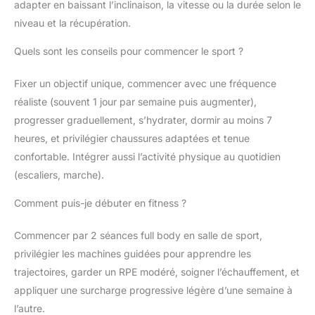
adapter en baissant l’inclinaison, la vitesse ou la durée selon le
d'un support client dévoué et
d'un produit conçu selon les
niveau et la récupération.
standards les plus élevés du
secteur. Une tranquillité d'esprit
Quels sont les conseils pour commencer le sport ?
garantie pour un achat sans
aucun risque.
Fixer un objectif unique, commencer avec une fréquence
réaliste (souvent 1 jour par semaine puis augmenter),
progresser graduellement, s’hydrater, dormir au moins 7
heures, et privilégier chaussures adaptées et tenue
confortable. Intégrer aussi l’activité physique au quotidien
(escaliers, marche).
Comment puis-je débuter en fitness ?
Commencer par 2 séances full body en salle de sport,
privilégier les machines guidées pour apprendre les
trajectoires, garder un RPE modéré, soigner l’échauffement, et
appliquer une surcharge progressive légère d’une semaine à
l’autre.