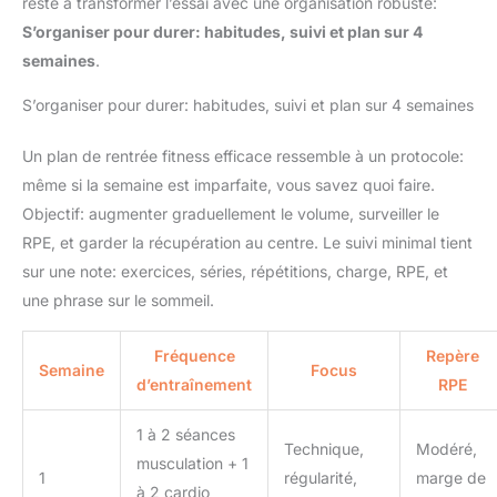
reste à transformer l’essai avec une organisation robuste:
efforts en graphiques clairs.
Que vous soyez athlète ou
S’organiser pour durer: habitudes, suivi et plan sur 4
amateur, cette montre
semaines
.
intelligente booste votre
motivation pour une amélioration
constante.
[Santé 24/7 :
S’organiser pour durer: habitudes, suivi et plan sur 4 semaines
Capteur Optique Haute
Performance] Priorisez votre
bien-être avec notre capteur
Un plan de rentrée fitness efficace ressemble à un protocole:
optique avancé de nouvelle
génération. Cette montre
même si la semaine est imparfaite, vous savez quoi faire.
connectée femme et homme
Objectif: augmenter graduellement le volume, surveiller le
assure un suivi continu 24h/24
de votre fréquence cardiaque et
RPE, et garder la récupération au centre. Le suivi minimal tient
du taux d'oxygène dans le sang
(SpO2). Le système émet une
sur une note: exercices, séries, répétitions, charge, RPE, et
alerte automatique en cas
une phrase sur le sommeil.
d'anomalie du rythme
cardiaque, offrant une sécurité
proactive. Ces mesures
précises aident à comprendre
Fréquence
Repère
l'impact de vos activités sur
Semaine
Focus
votre forme. Note : Ce produit
d’entraînement
RPE
n'est pas un dispositif médical ;
les données sont fournies à titre
indicatif pour le suivi du fitness
1 à 2 séances
Technique,
Modéré,
et du bien-être général, visant
musculation + 1
une gestion simplifiée de votre
1
régularité,
marge de
capital santé au quotidien.
à 2 cardio