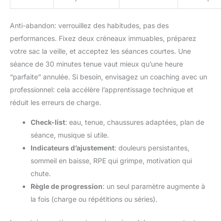
moyen (charge rapide en 1h).
Certifiée 1ATM(étanchéité
jusqu'à 10 mètres), cette
Anti-abandon: verrouillez des habitudes, pas des
smartwatch est idéale pour le
lavage des mains, la pluie, la
performances. Fixez deux créneaux immuables, préparez
douche et la natation. Attention :
votre sac la veille, et acceptez les séances courtes. Une
évitez le contact avec l'eau
chaude, la vapeur, l'eau de mer
séance de 30 minutes tenue vaut mieux qu’une heure
ou les produits chimiques
(savon, gel douche). Son
“parfaite” annulée. Si besoin, envisagez un coaching avec un
bracelet en TPU premium
garantit un confort supérieur
professionnel: cela accélère l’apprentissage technique et
pour un port prolongé. Sa
réduit les erreurs de charge.
robustesse en fait le partenaire
de confiance de cette montre
sport, du bureau aux activités
Check-list
: eau, tenue, chaussures adaptées, plan de
nautiques, sans jamais vous
laisser tomber au quotidien.
séance, musique si utile.
[Compatibilité Universelle &
Indicateurs d’ajustement
: douleurs persistantes,
Cadeau Idéal pour Tous]
Entièrement compatible avec
sommeil en baisse, RPE qui grimpe, motivation qui
Android 6.0+ et iOS 9.0+, cette
montre connectée s'intègre
chute.
parfaitement à tous les
Règle de progression
: un seul paramètre augmente à
smartphones modernes. Elle
regorge d'outils pratiques :
la fois (charge ou répétitions ou séries).
assistant vocal, calculatrice,
chronomètre, météo, lampe de
poche et même des jeux