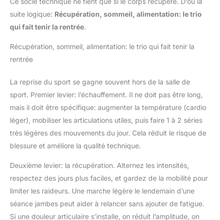
Ce socle technique ne tient que si le corps récupère. D’où la
Instagram, Facebook,
Messenger, Telegram). Pour
suite logique:
Récupération, sommeil, alimentation: le trio
résoudre le problème des
qui fait tenir la rentrée
.
vibrations trop fortes ou faibles,
cette montre intelligente
propose 3 niveaux d'intensité
Récupération, sommeil, alimentation: le trio qui fait tenir la
ajustables. Les utilisateurs
Android profitent d'une fonction
rentrée
exclusive de réponse rapide
par SMS pour une réactivité
immédiate sans sortir le
La reprise du sport se gagne souvent hors de la salle de
téléphone. Chaque alerte
(Gmail, Outlook) est gérée avec
sport. Premier levier: l’échauffement. Il ne doit pas être long,
une latence zéro, offrant un
mais il doit être spécifique: augmenter la température (cardio
contrôle total sur votre vie
numérique. C'est l'assistant
léger), mobiliser les articulations utiles, puis faire 1 à 2 séries
idéal pour gérer vos priorités
avec discrétion et efficacité
très légères des mouvements du jour. Cela réduit le risque de
accrue au quotidien.
blessure et améliore la qualité technique.
[Lecteur Musique & 300+
Cadrans Personnalisables]
Cette montre sport intègre un
Deuxième levier: la récupération. Alternez les intensités,
lecteur de musique autonome et
permet de gérer la musique de
respectez des jours plus faciles, et gardez de la mobilité pour
votre smartphone directement
limiter les raideurs. Une marche légère le lendemain d’une
au poignet. Chaque pack inclut
un deuxième bracelet offert
séance jambes peut aider à relancer sans ajouter de fatigue.
pour varier les styles.
Personnalisez l'écran avec plus
Si une douleur articulaire s’installe, on réduit l’amplitude, on