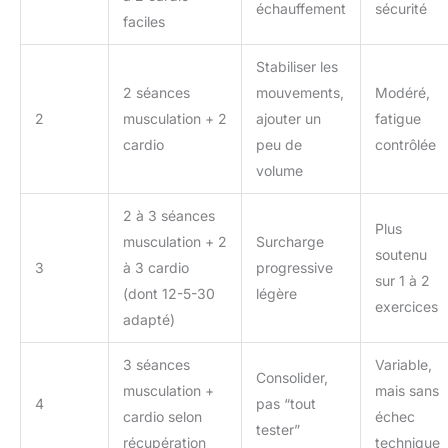
échauffement
sécurité
[Sommeil, Stress & Suivi du
faciles
Cycle Féminin] Optimisez votre
repos avec une analyse
détaillée des phases de
Stabiliser les
sommeil : profond, léger, REM
(mouvements oculaires rapides)
2 séances
mouvements,
Modéré,
et moments d'éveil. Cette
montre femme connectée innove
2
musculation + 2
ajouter un
fatigue
également avec un
enregistrement de l'humeur
cardio
peu de
contrôlée
(Positif, Calme, Négatif) et du
volume
niveau de stress (Relaxé,
Normal, Moyen, Élevé). Ces
indicateurs, couplés au suivi du
2 à 3 séances
cycle menstruel, offrent une
Plus
vision globale de votre état
musculation + 2
Surcharge
physique et émotionnel. Profitez
soutenu
d'exercices de respiration
3
à 3 cardio
progressive
guidés pour retrouver la
sur 1 à 2
(dont 12-5-30
légère
sérénité. Cette montre
exercices
intelligente vous aide à
adapté)
reprendre le contrôle sur votre
santé au quotidien avec une
précision et une discrétion
3 séances
Variable,
totales.
[Batterie 500mAh &
Consolider,
Étanchéité 1ATM Robuste] Dites
musculation +
mais sans
4
pas “tout
adieu à l'anxiété avec notre
cardio selon
échec
batterie de 500mAh : 30 jours
tester”
en veille, 3-7 jours en usage
récupération
technique
intensif, 7 à 15 jours en usage