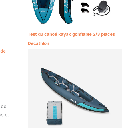
Test du canoé kayak gonflable 2/3 places
Decathlon
 de
s de
us et