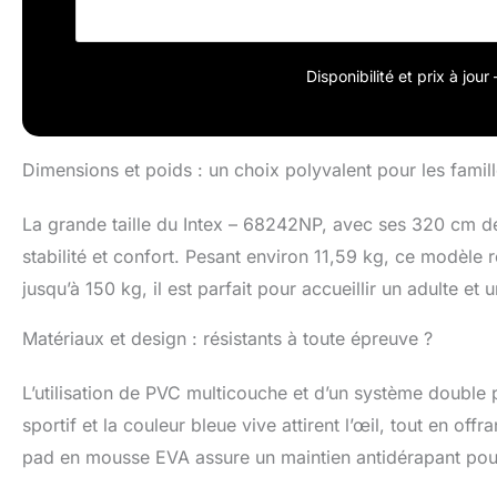
Disponibilité et prix à jou
Dimensions et poids : un choix polyvalent pour les famill
La grande taille du Intex – 68242NP, avec ses 320 cm de
stabilité et confort. Pesant environ 11,59 kg, ce modèle
jusqu’à 150 kg, il est parfait pour accueillir un adulte e
Matériaux et design : résistants à toute épreuve ?
L’utilisation de PVC multicouche et d’un système double p
sportif et la couleur bleue vive attirent l’œil, tout en off
pad en mousse EVA assure un maintien antidérapant pour