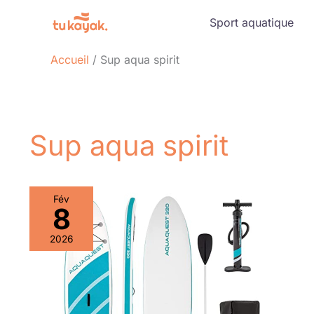
Aller
Sport aquatique
au
contenu
Accueil
Sup aqua spirit
Sup aqua spirit
Fév
8
2026