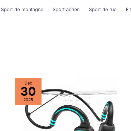
Sport de montagne
Sport aérien
Sport de rue
Fi
Déc
30
2025