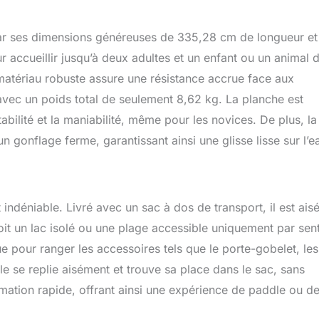
ience de glisse sûre pour les adolescents. 【Design pensé pour
praticité】: Le paddle enfant Niphean dispose d’un design pratique
par ses dimensions généreuses de 335,28 cm de longueur et
s pour une prise et un transport faciles. Les élastiques inclus
écurité les essentiels comme les bouteilles d’eau, permettant
 accueillir jusqu’à deux adultes et un enfant ou un animal 
 concentrer sur l’expérience du paddle gonflable enfant Niphean.
atériau robuste assure une résistance accrue face aux
 de 132 à 170 cm s’adapte à toutes les tailles. Chaque détail rend
avec un poids total de seulement 8,62 kg. La planche est
gréable et pratique. 【Prêt à pagayer dès la sortie de la boîte】:
tand up paddle gonflables Niphean incluent tous les
abilité et la maniabilité, même pour les novices. De plus, la
tiels pour débutants : 1 pagaie réglable, 2 dérives amovibles, 1
gonflage ferme, garantissant ainsi une glisse lisse sur l’e
 sac à dos SUP, 1 pochette étanche et 1 kit de réparation. Aucun
aire nécessaire. Le stand paddle gonflable Niphean pour enfants
, facile à installer et à utiliser, pour que les enfants profitent
que sortie. 【Qualité fiable et support sur lequel vous pouvez
nd paddle Niphean sont conçus pour la durabilité et des
 indéniable. Livré avec un sac à dos de transport, il est ais
tantes. Chaque SUP bénéficie d’un support client attentif et
soit un lac isolé ou une plage accessible uniquement par sent
retour facile, pour plus de tranquillité d’esprit. Conçus pour
 pour ranger les accessoires tels que le porte-gobelet, les
 de surf Niphean offrent une qualité fiable en laquelle vous
iance.
e se replie aisément et trouve sa place dans le sac, sans
ation rapide, offrant ainsi une expérience de paddle ou d