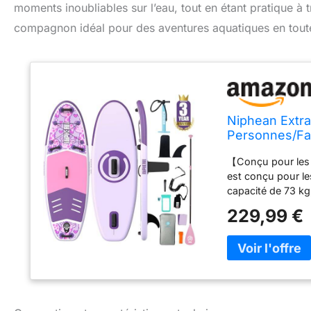
moments inoubliables sur l’eau, tout en étant pratique à 
compagnon idéal pour des aventures aquatiques en toute
Niphean Extra
Personnes/Fam
avec (Idéal D
【Conçu pour les 
Gonflable Adu
est conçu pour l
capacité de 73 kg, 
seulement 5.5 kg,
229,99 €
paddle enfant Nip
pleinement de cha
stand up paddle 
offrant une adhé
antidérapante, le
équilibrés et à g
améliore la stabil