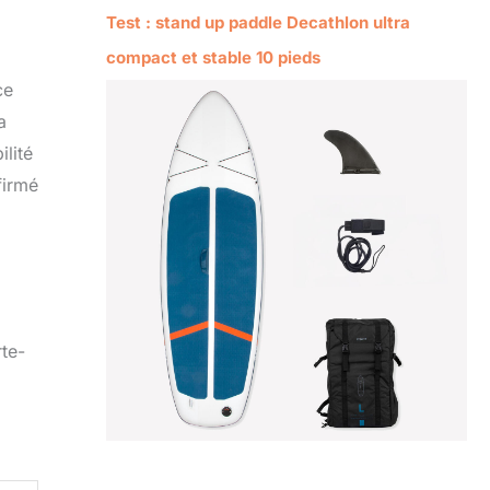
Test : stand up paddle Decathlon ultra
compact et stable 10 pieds
ce
a
lité
firmé
rte-