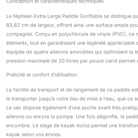
Conception et caractéristiques techniques
offrant une expér
le confort et la 
Le Niphean Extra Large Paddle Gonflable se distingue 
avec cinq poignée
maintiennent en s
83,82 cm de largeur, offrant ainsi une surface ample pour
aux enfants de se
compagnie. Conçu en polychlorure de vinyle (PVC), ce m
La pagaie réglable
éléments, tout en garantissant une légèreté appréciable 
la pratique plus a
Les planches de s
équipée de quatre ailerons amovibles qui optimisent la st
accessoires essen
pression maximale de 20 livres par pouce carré permet un 
leash, 1 pompe, 1
achat supplément
Praticité et confort d’utilisation
est prêt à l’emploi
rapidement de cha
compter】: Les sta
La facilité de transport et de rangement de ce paddle est
performances cons
le transporter jusqu’à votre lieu de mise à l’eau, que ce 
d’un processus de 
Le sac dispose également d’une poche avant très pratique
durer, nos planche
pouvez avoir conf
ailerons ou encore la pompe. Une fois dégonflé, le paddl
encombre. Le siège de kayak inclus permet une transform
kayak selon vos envies.