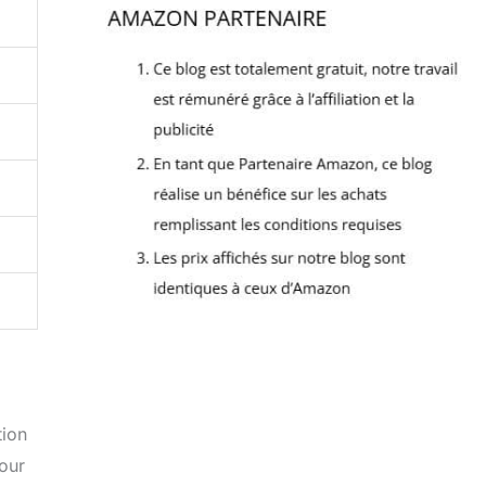
tion
pour