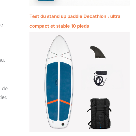
Test du stand up paddle Decathlon : ultra
de
compact et stable 10 pieds
au.
é de
ier.
e