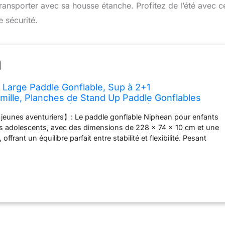
transporter avec sa housse étanche. Profitez de l’été avec c
 sécurité.
 Large Paddle Gonflable, Sup à 2+1
ille, Planches de Stand Up Paddle Gonflables
ébutant) Aileron Équilibré, Housse Étanche, Paddle
jeunes aventuriers】: Le paddle gonflable Niphean pour enfants
lte, Cadeaux
es adolescents, avec des dimensions de 228 × 74 × 10 cm et une
offrant un équilibre parfait entre stabilité et flexibilité. Pesant
 ce stand up paddle Niphean est léger et facile à manier. Le
hean soutient les jeunes de manière fiable pour profiter
que sortie sur l’eau ! 【Sécurité et stabilité renforcées】: Le
gonflable pour enfant Niphean possède un pont doux et texturé
rence fiable même par temps humide. Avec sa zone
 paddle gonflable enfant Niphean aide les enfants à rester
agner en confiance à chaque coup de pagaie. La dérive StabilTrac
ité, rendant le paddle board Niphean plus facile à contrôler et