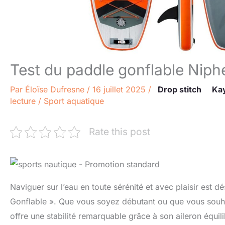
Test du paddle gonflable Niph
Par
Éloïse Dufresne
/
16 juillet 2025
/
Drop stitch
Kay
lecture
/
Sport aquatique
Rate this post
Naviguer sur l’eau en toute sérénité et avec plaisir est
Gonflable ». Que vous soyez débutant ou que vous souha
offre une stabilité remarquable grâce à son aileron équil