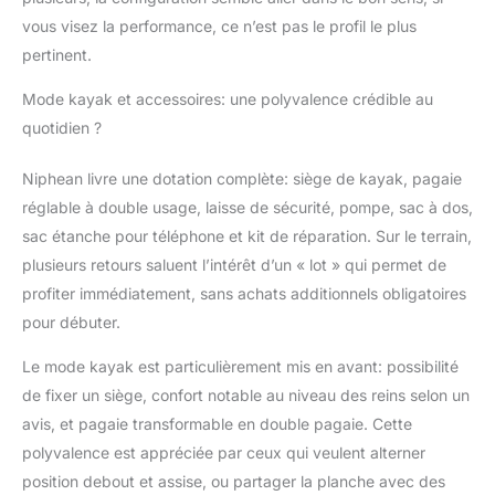
Niphean améliore la
vous visez la performance, ce n’est pas le profil le plus
tenue de cap, réduit les
oscillations et limite les
pertinent.
chutes. Cette
conception rend cette
Mode kayak et accessoires: une polyvalence crédible au
planche de surf idéale
quotidien ?
pour les débutants,
tout en offrant une
Niphean livre une dotation complète: siège de kayak, pagaie
glisse fluide et un
réglable à double usage, laisse de sécurité, pompe, sac à dos,
contrôle précis aux
sac étanche pour téléphone et kit de réparation. Sur le terrain,
experts sur les lacs,
rivières et zones
plusieurs retours saluent l’intérêt d’un « lot » qui permet de
côtières. Profitez d'une
profiter immédiatement, sans achats additionnels obligatoires
stabilité inégalée et
pour débuter.
d'une performance
durable lors de chaque
Le mode kayak est particulièrement mis en avant: possibilité
sortie en mer. 【Kit
de fixer un siège, confort notable au niveau des reins selon un
Complet Prêt À
L’emploi — Couvre
avis, et pagaie transformable en double pagaie. Cette
Tous Les Essentiels】:
polyvalence est appréciée par ceux qui veulent alterner
Accédez à l’eau avec le
position debout et assise, ou partager la planche avec des
stand paddle Niphean.