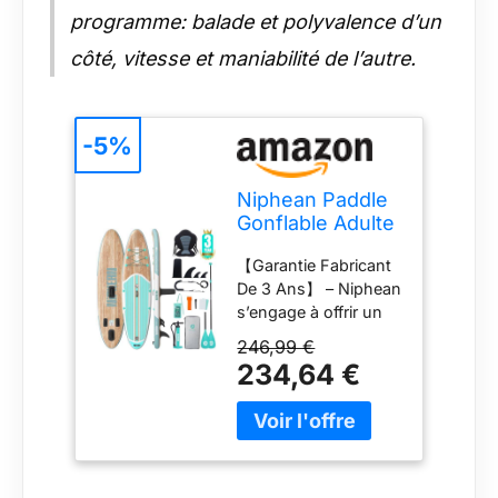
programme: balade et polyvalence d’un
côté, vitesse et maniabilité de l’autre.
-5%
Niphean Paddle
Gonflable Adulte
avec Tous Les
【Garantie Fabricant
Accessoires,
De 3 Ans】 – Niphean
320cm Planches
s’engage à offrir un
de Stand Up
service client
Paddle
246,99 €
d’excellence et une
Gonflables pour
234,64 €
qualité de produit
Tous Les
fiable. Chaque
Niveaux, Sup
produit Niphean
avec Capacité
bénéficie d’une
200 kg pour 2
politique de retour de
Personnes,