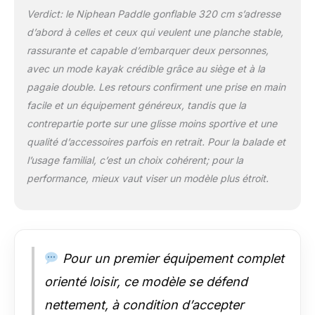
Niphean supporte
Verdict: le Niphean Paddle gonflable 320 cm s’adresse
jusqu’à 200kg, ce qui
d’abord à celles et ceux qui veulent une planche stable,
le rend idéal pour les
rassurante et capable d’embarquer deux personnes,
sorties en famille, les
avec un mode kayak crédible grâce au siège et à la
activités parent-
enfant, les balades
pagaie double. Les retours confirment une prise en main
entre amis, ou même
facile et un équipement généreux, tandis que la
pour emmener votre
contrepartie porte sur une glisse moins sportive et une
animal de
qualité d’accessoires parfois en retrait. Pour la balade et
compagnie. Conçu
pour convenir à un
l’usage familial, c’est un choix cohérent; pour la
large éventail
performance, mieux vaut viser un modèle plus étroit.
d’adultes, le paddle
Niphean offre une
plateforme spacieuse
et stable, rendant la
pratique à plusieurs
Pour un premier équipement complet
facile et agréable.
【Construction
orienté loisir, ce modèle se défend
Premium Pour Une
nettement, à condition d’accepter
Utilisation Durable】: