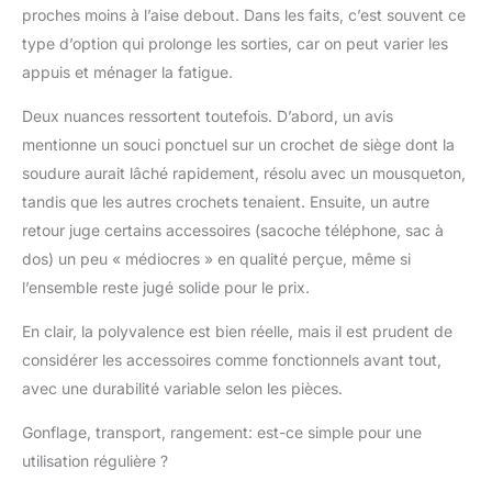
proches moins à l’aise debout. Dans les faits, c’est souvent ce
Inclus : 1 pagaie
type d’option qui prolonge les sorties, car on peut varier les
réglable, 1 siège, 3
ailerons + 1 StabilTrac, 1
appuis et ménager la fatigue.
leash, 1 pompe, 1 sac à
dos paddle board, 1
Deux nuances ressortent toutefois. D’abord, un avis
sac étanche, 1 kit de
mentionne un souci ponctuel sur un crochet de siège dont la
réparation et 3 notices.
soudure aurait lâché rapidement, résolu avec un mousqueton,
Grâce à ses 11 anneaux
tandis que les autres crochets tenaient. Ensuite, un autre
en D, ce stand paddle
gonflable permet de
retour juge certains accessoires (sacoche téléphone, sac à
fixer siège ou glacière
dos) un peu « médiocres » en qualité perçue, même si
facilement. Ce paddle
l’ensemble reste jugé solide pour le prix.
board polyvalent est
l'équipement idéal pour
En clair, la polyvalence est bien réelle, mais il est prudent de
toutes vos
considérer les accessoires comme fonctionnels avant tout,
configurations et
avec une durabilité variable selon les pièces.
aventures nautiques
avec une modularité
Gonflage, transport, rangement: est-ce simple pour une
totale.
utilisation régulière ?