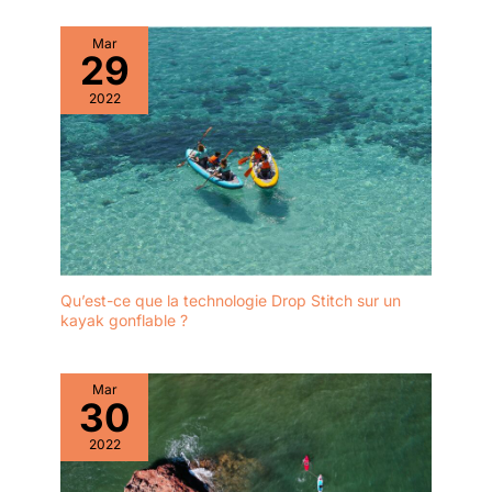
et zones côtières.
Profitez d'une
Mar
29
stabilité inégalée et
d'une performance
2022
durable lors de
chaque sortie en mer.
【Kit Complet Prêt À
L’emploi — Couvre
Tous Les
Essentiels】:
Accédez à l’eau avec
le stand paddle
Niphean. Inclus : 1
Qu’est-ce que la technologie Drop Stitch sur un
pagaie réglable, 1
kayak gonflable ?
siège, 3 ailerons + 1
StabilTrac, 1 leash, 1
pompe, 1 sac à dos
Mar
30
paddle board, 1 sac
étanche, 1 kit de
2022
réparation et 3
notices. Grâce à ses