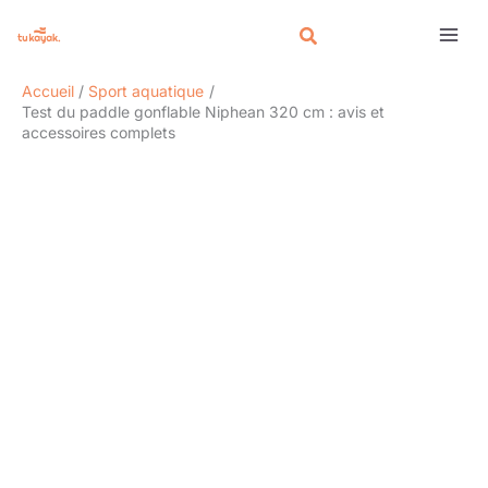
Aller
Rechercher
au
contenu
Accueil
Sport aquatique
Test du paddle gonflable Niphean 320 cm : avis et
accessoires complets