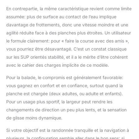
performances que de
En contrepartie, la même caractéristique revient comme limite
nombreux paddle
assumée: plus de surface au contact de l’eau implique
gonflable avec siège en
usage quotidien. Ce
davantage de frottements, donc une vitesse moindre et une
stand up paddle
agilité réduite face à des planches plus étroites. Un utilisateur
gonflable conserve sa
le formule clairement: pour « faire la course avec des amis »,
forme, sa solidité et ses
vous pourriez être désavantagé. C’est un constat classique
performances dans le
temps, assurant une
sur les SUP orientés stabilité, et il a le mérite d’être cohérent
fiabilité durable pour les
avec le cahier des charges implicite de ce modèle.
adultes comme les
adolescents. Idéal
Pour la balade, le compromis est généralement favorable:
comme cadeau femme
vous gagnez en confort et en confiance, surtout quand la
ou cadeau homme.
planche est chargée (deux adultes, ou adulte et enfants).
【Glisse Fluide —
Système D’Aileron
Pour un usage plus sportif, la largeur peut rendre les
Breveté Pour Une
changements de direction un peu plus lents, et la sensation
Trajectoire Optimale】:
de glisse moins dynamique.
L’aileron StabilTrac des
planches de stand up
Si votre objectif est la randonnée tranquille et la navigation à
paddle gonflables
plusieurs, la configuration semble aller dans le bon sens; si