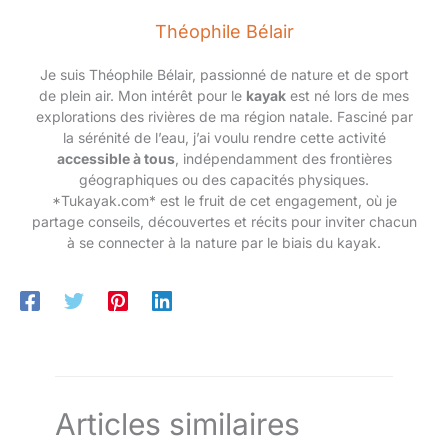
comme cadeau
Cette conception rend cette
femme ou cadeau
planche de surf idéale pour les
Théophile Bélair
débutants, tout en offrant une
homme. 【Glisse
glisse fluide et un contrôle
Fluide — Système
précis aux experts sur les lacs,
Je suis Théophile Bélair, passionné de nature et de sport
D’Aileron Breveté
rivières et zones côtières.
de plein air. Mon intérêt pour le
kayak
est né lors de mes
Profitez d'une stabilité inégalée
Pour Une Trajectoire
et d'une performance durable
explorations des rivières de ma région natale. Fasciné par
Optimale】: L’aileron
lors de chaque sortie en mer.
la sérénité de l’eau, j’ai voulu rendre cette activité
【Kit Complet Prêt À L’emploi —
StabilTrac des
accessible à tous
, indépendamment des frontières
Couvre Tous Les Essentiels】:
planches de stand up
Accédez à l’eau avec le stand
géographiques ou des capacités physiques.
paddle gonflables
paddle Niphean. Inclus : 1
*Tukayak.com* est le fruit de cet engagement, où je
pagaie réglable, 1 siège, 3
Niphean améliore la
ailerons + 1 StabilTrac, 1 leash, 1
partage conseils, découvertes et récits pour inviter chacun
tenue de cap, réduit
pompe, 1 sac à dos paddle
à se connecter à la nature par le biais du kayak.
board, 1 sac étanche, 1 kit de
les oscillations et
réparation et 3 notices. Grâce à
limite les chutes.
ses 11 anneaux en D, ce stand
Cette conception
paddle gonflable permet de
fixer siège ou glacière
rend cette planche de
facilement. Ce paddle board
surf idéale pour les
polyvalent est l'équipement
idéal pour toutes vos
débutants, tout en
configurations et aventures
offrant une glisse
nautiques avec une modularité
fluide et un contrôle
totale.
Articles similaires
précis aux experts
sur les lacs, rivières