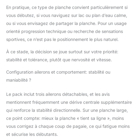
emmener votre animal
En pratique, ce type de planche convient particulièrement si
de compagnie. Conçu
vous débutez, si vous naviguez sur lac ou plan d’eau calme,
pour convenir à un
ou si vous envisagez de partager la planche. Pour un usage
large éventail d’adultes,
orienté progression technique ou recherche de sensations
le paddle Niphean offre
une plateforme
sportives, ce n’est pas le positionnement le plus naturel.
spacieuse et stable,
rendant la pratique à
À ce stade, la décision se joue surtout sur votre priorité:
plusieurs facile et
stabilité et tolérance, plutôt que nervosité et vitesse.
agréable.
【Construction
Configuration ailerons et comportement: stabilité ou
Premium Pour Une
maniabilité ?
Utilisation Durable】:
Conçu pour durer, le
Le pack inclut trois ailerons détachables, et les avis
paddle gonflable adulte
mentionnent fréquemment une dérive centrale supplémentaire
200kg 2 personnes
Niphean est fabriqué
qui renforce la stabilité directionnelle. Sur une planche large,
avec des matériaux
ce point compte: mieux la planche « tient sa ligne », moins
renforcés de haute
vous corrigez à chaque coup de pagaie, ce qui fatigue moins
qualité, offrant de
et sécurise les débutants.
meilleures