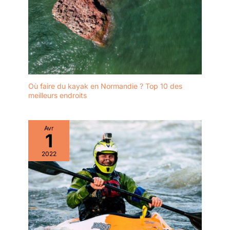
11 anneaux en D, ce
stand paddle
gonflable permet de
fixer siège ou glacière
facilement. Ce paddle
board polyvalent est
l'équipement idéal
pour toutes vos
Où faire du kayak en Normandie ? Top 10 des
configurations et
meilleurs endroits
aventures nautiques
avec une modularité
totale.
Avr
1
2022