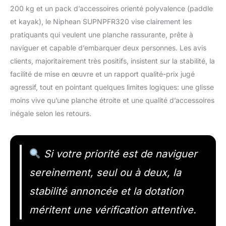
200 kg et un pack d’accessoires orienté polyvalence (paddle
et kayak), le Niphean SUPNPFR320 vise clairement les
pratiquants qui veulent une planche rassurante, prête à
naviguer et capable d’embarquer deux personnes. Les avis
clients, majoritairement très positifs, insistent sur la stabilité, la
facilité de mise en œuvre et un rapport qualité-prix jugé
agressif, tout en pointant quelques limites logiques: une glisse
moins vive qu’une planche étroite et une qualité d’accessoires
inégale selon les retours.
Si votre priorité est de naviguer
sereinement, seul ou à deux, la
stabilité annoncée et la dotation
méritent une vérification attentive.