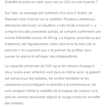
offrant davantage de
Stabilité et prise en main: pour qui ce 320 cm est-il pensé ?
confiance et une
performance durable.
Sur l’eau, le message est cohérent d’un avis à l’autre: ce
Si vous rencontrez le
Niphean mise d’abord sur la stabilité. Plusieurs utilisateurs
moindre problème avec
débutants décrivent un équilibre « très facile à trouver », y
votre paddle gonflable,
n’hésitez pas à
compris lors des premières sorties, et certains confirment une
contacter Niphean.
bonne flottabilité autour de 90 kg. La largeur, associée au jeu
【Conçu Pour La
d’ailerons, est régulièrement citée comme le facteur clé: la
Famille Et Les Amis —
planche « ne surprend pas » et permet de profiter sans
Supporte Jusqu’À
passer la séance à rattraper des déséquilibres.
200kg】: Profitez
d’aventures partagées
La capacité annoncée de 200 kg et les retours d’usage à
en toute confiance. Le
paddle gonflable adulte
deux (voire avec enfants) vont dans le même sens: le gabarit
Niphean supporte
est pensé pour les balades, les sorties familiales et les
jusqu’à 200kg, ce qui le
utilisateurs qui privilégient la sérénité à la performance. Un
rend idéal pour les
avis souligne même la visibilité de la pagaie de couleur vive,
sorties en famille, les
activités parent-enfant,
perçue comme rassurante depuis le rivage lorsqu’on surveille
les balades entre amis,
des enfants.
ou même pour