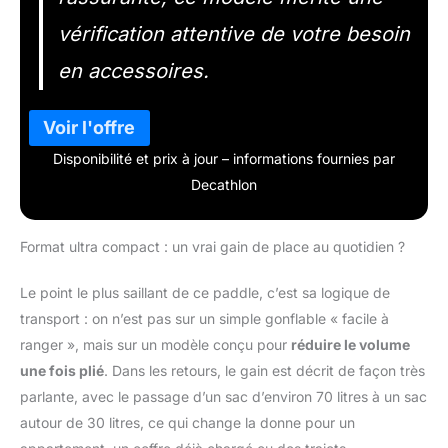
vérification attentive de votre besoin
en accessoires.
Disponibilité et prix à jour – informations fournies par
Decathlon
Format ultra compact : un vrai gain de place au quotidien ?
Le point le plus saillant de ce paddle, c’est sa logique de
transport : on n’est pas sur un simple gonflable « facile à
ranger », mais sur un modèle conçu pour
réduire le volume
une fois plié
. Dans les retours, le gain est décrit de façon très
parlante, avec le passage d’un sac d’environ 70 litres à un sac
autour de 30 litres, ce qui change la donne pour un