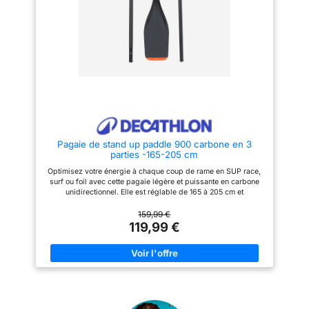
Polychlorure de vinyle, 30.0%
Polyester Mousse: 15.0%
Éthylène-acétate de vinyle,
85.0% Polyéthylène Sac de
transport - Tissu principal:
100.0% Polyester
Pagaie de stand up paddle 900 carbone en 3
parties -165-205 cm
Optimisez votre énergie à chaque coup de rame en SUP race,
surf ou foil avec cette pagaie légère et puissante en carbone
unidirectionnel. Elle est réglable de 165 à 205 cm et
démontable en 3 parties.-Cette pagaie haut de gamme,
entièrement en carbone, est destiné au haut niveau en SUP
159,99 €
race, surf ou encore foil. Maximisez votre énergie à chaque
119,99 €
coup de rame!-légèreté::Construction carbone unidirectionnelle
ultra-légère: 490 g (+/-10%). réglable::Réglage millimétrique
de 165 cm à 205 cm et noix de serrage simplifiée.
compacité::Démontable, elle mesure 93 cm pliée.
puissance::Surface de 540 cm² (83,7 in² ) avec dévers plat
pour augmenter la puissance. flottabilité::Assemblée, la pagaie
flotte au moins 5 minutes. protection contre les chocs::Rail
plastique ABS en bord de pale pour la protéger des chocs.