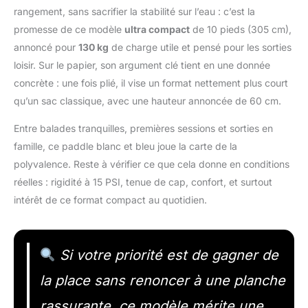
rangement, sans sacrifier la stabilité sur l’eau : c’est la
promesse de ce modèle
ultra compact
de 10 pieds (305 cm),
annoncé pour
130 kg
de charge utile et pensé pour les sorties
loisir. Sur le papier, son argument clé tient en une donnée
concrète : une fois plié, il vise un format nettement plus court
qu’un sac classique, avec une hauteur annoncée de 60 cm.
Entre balades tranquilles, premières sessions et sorties en
famille, ce paddle blanc et bleu joue la carte de la
polyvalence. Reste à vérifier ce que cela donne en conditions
réelles : rigidité à 15 PSI, tenue de cap, confort, et surtout
intérêt de ce format compact au quotidien.
Si votre priorité est de gagner de
la place sans renoncer à une planche
rassurante, ce modèle mérite une