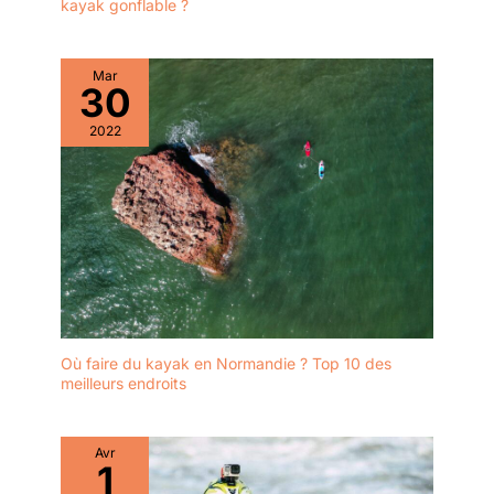
kayak gonflable ?
Mar
30
2022
Où faire du kayak en Normandie ? Top 10 des
meilleurs endroits
Avr
1