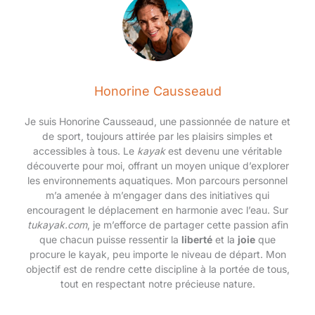
adhérence::Tube à surface texturée pour une meilleure
adhérence de la main basse.-Axe: 60.0% Fibre de carbone,
40.0% Résine époxy Poignée: 60.0% Fibre de carbone, 40.0%
Résine époxy Voilure: 60.0% Fibre de carbone, 40.0% Résine
époxy
Honorine Causseaud
Je suis Honorine Causseaud, une passionnée de nature et
de sport, toujours attirée par les plaisirs simples et
accessibles à tous. Le
kayak
est devenu une véritable
découverte pour moi, offrant un moyen unique d’explorer
les environnements aquatiques. Mon parcours personnel
m’a amenée à m’engager dans des initiatives qui
encouragent le déplacement en harmonie avec l’eau. Sur
tukayak.com
, je m’efforce de partager cette passion afin
que chacun puisse ressentir la
liberté
et la
joie
que
procure le kayak, peu importe le niveau de départ. Mon
objectif est de rendre cette discipline à la portée de tous,
tout en respectant notre précieuse nature.