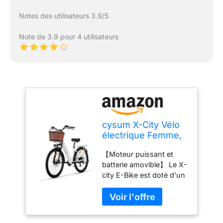
Notes des utilisateurs 3.9/5
Note de 3.9 pour 4 utilisateurs
cysum X-City Vélo
électrique Femme,
26 Pouces Step-
【Moteur puissant et
Thru vélo
batterie amovible】 Le X-
électrique, Batterie
city E-Bike est doté d'un
Amovible 48v
puissant moteur sans
10.4AH, Urbain E-
balai de 250 W avec un
Bike pour Adultes,
couple de 45 Nm qui
Assistance au
vous fournit une
pédalage, 7