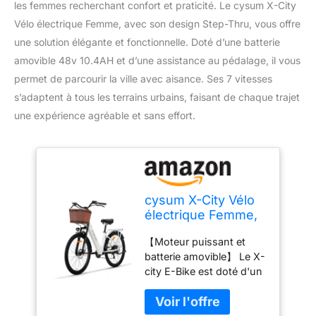
les femmes recherchant confort et praticité. Le cysum X-City
Vélo électrique Femme, avec son design Step-Thru, vous offre
une solution élégante et fonctionnelle. Doté d’une batterie
amovible 48v 10.4AH et d’une assistance au pédalage, il vous
permet de parcourir la ville avec aisance. Ses 7 vitesses
s’adaptent à tous les terrains urbains, faisant de chaque trajet
une expérience agréable et sans effort.
cysum X-City Vélo
électrique Femme,
26 Pouces Step-
【Moteur puissant et
Thru vélo
batterie amovible】 Le X-
électrique, Batterie
city E-Bike est doté d'un
Amovible 48v
puissant moteur sans
10.4AH, Urbain E-
balai de 250 W avec un
Bike pour Adultes,
couple de 45 Nm qui