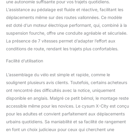
une autonomie suffisante pour vos trajets quotidiens.
rangement pour les
L’assistance au pédalage est fluide et réactive, facilitant les
objets essentiels au
quotidien, idéal pour les
déplacements même sur des routes vallonnées. Ce modèle
navetteurs urbains 【26''
est doté d’un moteur électrique performant, qui, combiné à la
pneus tout terrain】 Le
suspension fourche, offre une conduite agréable et sécurisée.
vélo électrique adulte est
La présence de 7 vitesses permet d’adapter l’effort aux
équipé de pneus de 26
pouces qui peuvent faire
conditions de route, rendant les trajets plus confortables.
face à une variété de
Facilité d’utilisation
surfaces de route. Avec
de gros pneus, il peut
passer sur les bosses en
L’assemblage du vélo est simple et rapide, comme le
douceur et facilement
soulignent plusieurs avis clients. Toutefois, certains acheteurs
【Confortable et sûr】Le
ont rencontré des difficultés avec la notice, uniquement
Xcity vélo électrique pour
disponible en anglais. Malgré ce petit bémol, le montage reste
femme est conçu avec
une selle à suspension et
accessible même pour les novices. Le cysum X-City est conçu
un siège souple, vous
pour les adultes et convient parfaitement aux déplacements
permettant d'avoir une
urbains quotidiens. Sa maniabilité et sa facilité de rangement
expérience de cyclisme
en font un choix judicieux pour ceux qui cherchent une
plus confortable. Le feu