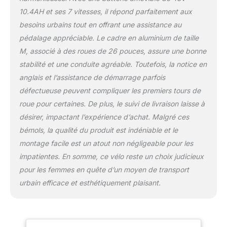
objets essentiels au
10.4AH et ses 7 vitesses, il répond parfaitement aux
quotidien, idéal pour les
navetteurs urbains 【26''
besoins urbains tout en offrant une assistance au
pneus tout terrain】 Le
pédalage appréciable. Le cadre en aluminium de taille
vélo électrique adulte est
M, associé à des roues de 26 pouces, assure une bonne
équipé de pneus de 26
stabilité et une conduite agréable. Toutefois, la notice en
pouces qui peuvent faire
face à une variété de
anglais et l’assistance de démarrage parfois
surfaces de route. Avec
défectueuse peuvent compliquer les premiers tours de
de gros pneus, il peut
roue pour certaines. De plus, le suivi de livraison laisse à
passer sur les bosses en
désirer, impactant l’expérience d’achat. Malgré ces
douceur et facilement
【Confortable et sûr】Le
bémols, la qualité du produit est indéniable et le
Xcity vélo électrique pour
montage facile est un atout non négligeable pour les
femme est conçu avec
impatientes. En somme, ce vélo reste un choix judicieux
une selle à suspension et
pour les femmes en quête d’un moyen de transport
un siège souple, vous
permettant d'avoir une
urbain efficace et esthétiquement plaisant.
expérience de cyclisme
plus confortable. Le feu
avant et le feu arrière
améliorent la visibilité 【7