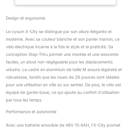
Assistance au
vous fournit une
pédalage, 7
puissance constante et
Vitesses (Blanc
Design et ergonomie
forte et permet à l'ebike
avec Panier
d'accélérer jusqu'à 25
Marron)
km/h. Avec une batterie
Le cysum X-City se distingue par son allure élégante et
lithium-ion de 10,4Ah, il
moderne. Avec sa couleur blanche et son panier marron, ce
peut parcourir jusqu'à
vélo électrique incarne à la fois le style et la praticité. Sa
80km, parfait pour vos
conception Step-Thru permet une montée et une descente
déplacements en ville
【Practical Design】X-
faciles, un atout non négligeable pour les déplacements
city vélo électrique
urbains. Le cadre en aluminium de taille M assure légèreté et
femme équipé d'un
robustesse, tandis que les roues de 26 pouces sont idéales
cadre Step-Through en
pour une utilisation en ville ou sur sentier. De plus, le vélo est
alliage d'aluminium, il est
facile à monter et à
équipé de garde-boue, ce qui ajoute au confort d’utilisation
descendre, et convient
par tous les temps.
aux adultes hommes
femmes 160-185cm. Le
Performance et autonomie
panier avant et le porte-
bagages arrière offrent
Avec une batterie amovible de 48V 10.4AH, l’X-City promet
un grand espace de