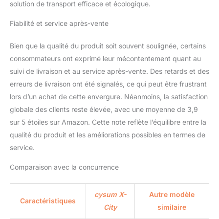
avant et le feu arrière
solution de transport efficace et écologique.
améliorent la visibilité 【7
Fiabilité et service après-vente
vitesses】 Le vélo
électrique urbain xcity
est équipé d'un dérailleur
Bien que la qualité du produit soit souvent soulignée, certains
professionnel à 7
consommateurs ont exprimé leur mécontentement quant au
vitesses. Grâce à ce
suivi de livraison et au service après-vente. Des retards et des
dérailleur, vous pourrez
erreurs de livraison ont été signalés, ce qui peut être frustrant
profiter d'une conduite
plus rapide et plus facile
lors d’un achat de cette envergure. Néanmoins, la satisfaction
globale des clients reste élevée, avec une moyenne de 3,9
sur 5 étoiles sur Amazon. Cette note reflète l’équilibre entre la
qualité du produit et les améliorations possibles en termes de
service.
Comparaison avec la concurrence
cysum X-
Autre modèle
Caractéristiques
City
similaire