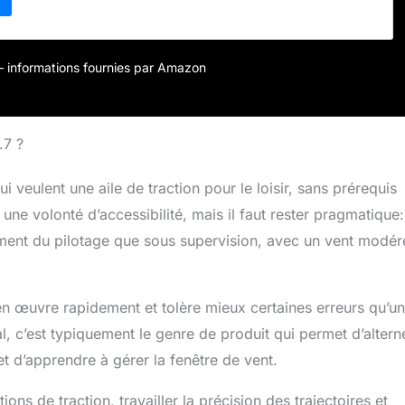
able = oui - portée du vent = 2-6-Bft - ligne = Dyneema -
25 m
r – informations fournies par Amazon
.7 ?
 veulent une aile de traction pour le loisir, sans prérequis
ne volonté d’accessibilité, mais il faut rester pragmatique:
ement du pilotage que sous supervision, avec un vent modér
 en œuvre rapidement et tolère mieux certaines erreurs qu’un
al, c’est typiquement le genre de produit qui permet d’altern
et d’apprendre à gérer la fenêtre de vent.
tions de traction, travailler la précision des trajectoires et