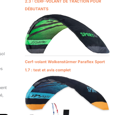
2.3 : CERF-VOLANT DE TRACTION POUR
DÉBUTANTS
sol
Cerf-volant Wolkenstürmer Paraflex Sport
és
1.7 : test et avis complet
hent
é,