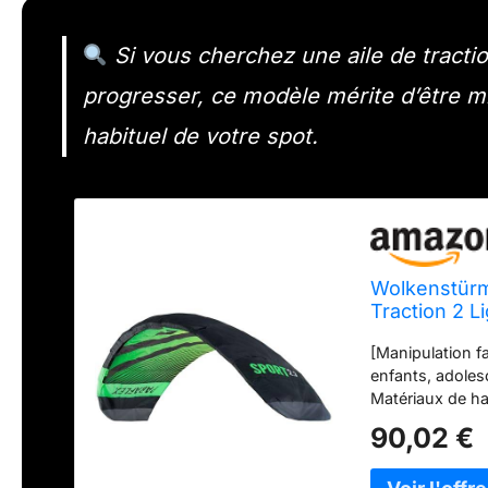
Si vous cherchez une aile de tractio
progresser, ce modèle mérite d’être mi
habituel de votre spot.
Wolkenstürme
Traction 2 L
Ans- Voile de
[Manipulation f
enfants, adolesc
Matériaux de ha
[Très flexible]
90,02 €
et une ligne de 
un emballage de 