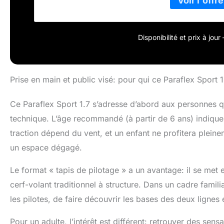
produit] Orient
longueur = 2x
Disponibilité et prix à jou
Prise en main et public visé: pour qui ce Paraflex Sport 1
Ce Paraflex Sport 1.7 s’adresse d’abord aux personnes qui
technique. L’âge recommandé (à partir de 6 ans) indique u
traction dépend du vent, et un enfant ne profitera plein
un espace dégagé.
Le format « tapis de pilotage » a un avantage: il se met
cerf-volant traditionnel à structure. Dans un cadre famili
les pilotes, de faire découvrir les bases des deux lignes 
Pour un adulte, l’intérêt est différent: retrouver des sensa