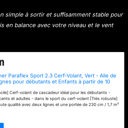
n simple à sortir et suffisamment stable pour
s en balance avec votre niveau et le vent
r Paraflex Sport 2.3 Cerf-Volant, Vert - Aile de
ignes pour débutants et Enfants à partir de 10
 Traction - Aile de Kitesurf
acile] Cerf-volant de cascadeur idéal pour les débutants -
ents et adultes - dans le sport du cerf-volant [Très robuste]
ute qualité avec deux lignes et une portée de 230 cm / 1,7 m²
 Extensible grâce à des boucles de vol rembourrées, un harnais
harnais optionnels [Transport facile] Tapis de pilotage avec
très petite taille pour un transport simple et facile [Détails du