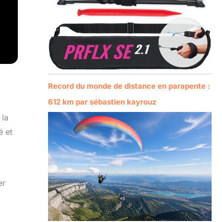
Record du monde de distance en parapente :
612 km par sébastien kayrouz
 la
é et
er