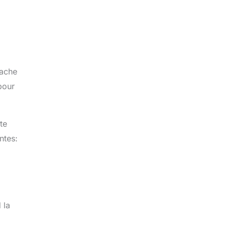
tache
pour
te
ntes:
 la