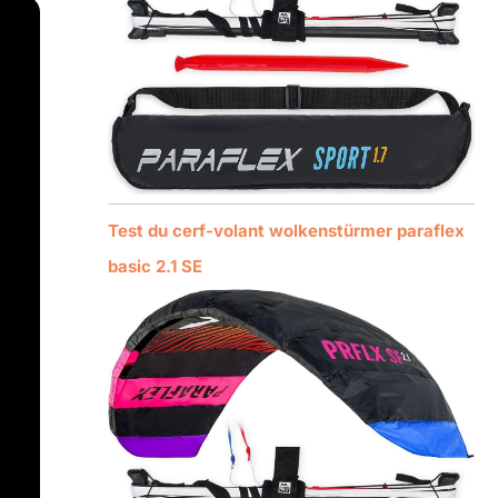
Test du cerf-volant wolkenstürmer paraflex
basic 2.1 SE