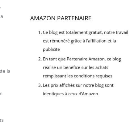
e
la
te la
En
es