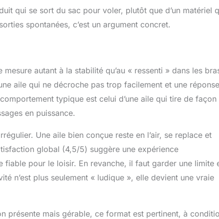
uit qui se sort du sac pour voler, plutôt que d’un matériel q
orties spontanées, c’est un argument concret.
e mesure autant à la stabilité qu’au « ressenti » dans les bra
une aile qui ne décroche pas trop facilement et une répons
comportement typique est celui d’une aile qui tire de façon
assages en puissance.
irrégulier. Une aile bien conçue reste en l’air, se replace et
atisfaction global (4,5/5) suggère une expérience
 fiable pour le loisir. En revanche, il faut garder une limite 
ivité n’est plus seulement « ludique », elle devient une vraie
on présente mais gérable, ce format est pertinent, à conditi