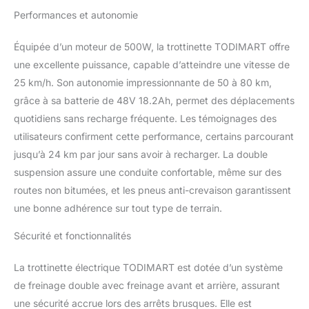
l’application + antivol】
Performances et autonomie
La série X dispose de la
fonction Bluetooth et se
connecte rapidement à
Équipée d’un moteur de 500W, la trottinette TODIMART offre
l’application mobile.
une excellente puissance, capable d’atteindre une vitesse de
L’application et l’écran
25 km/h. Son autonomie impressionnante de 50 à 80 km,
LED affichent de manière
grâce à sa batterie de 48V 18.2Ah, permet des déplacements
synchrone des données
telles que la batterie, la
quotidiens sans recharge fréquente. Les témoignages des
vitesse, le kilométrage et
utilisateurs confirment cette performance, certains parcourant
les avertissements
jusqu’à 24 km par jour sans avoir à recharger. La double
d’erreur, ce qui permet de
suspension assure une conduite confortable, même sur des
comprendre facilement
l’état du véhicule à tout
routes non bitumées, et les pneus anti-crevaison garantissent
moment. L’application
une bonne adhérence sur tout type de terrain.
prend en charge
l’ajustement des
Sécurité et fonctionnalités
paramètres en fonction
de vos besoins pour
La trottinette électrique TODIMART est dotée d’un système
s’adapter à vos
de freinage double avec freinage avant et arrière, assurant
habitudes de conduite. Il
une sécurité accrue lors des arrêts brusques. Elle est
existe également une