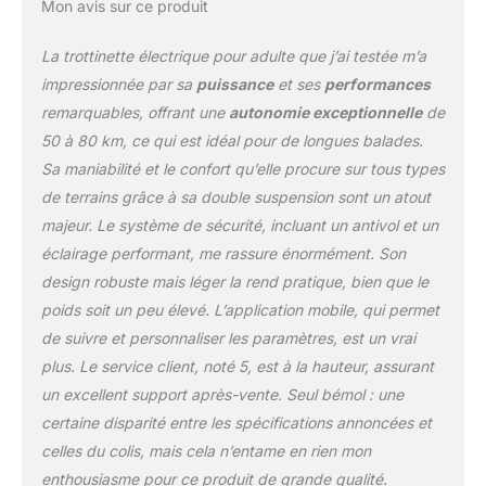
fonction Bluetooth et se
Mon avis sur ce produit
connecte rapidement à
l’application mobile.
La trottinette électrique pour adulte que j’ai testée m’a
L’application et l’écran
impressionnée par sa
puissance
et ses
performances
LED affichent de manière
remarquables, offrant une
autonomie exceptionnelle
de
synchrone des données
50 à 80 km, ce qui est idéal pour de longues balades.
telles que la batterie, la
vitesse, le kilométrage et
Sa maniabilité et le confort qu’elle procure sur tous types
les avertissements
de terrains grâce à sa double suspension sont un atout
d’erreur, ce qui permet de
majeur. Le système de sécurité, incluant un antivol et un
comprendre facilement
éclairage performant, me rassure énormément. Son
l’état du véhicule à tout
moment. L’application
design robuste mais léger la rend pratique, bien que le
prend en charge
poids soit un peu élevé. L’application mobile, qui permet
l’ajustement des
de suivre et personnaliser les paramètres, est un vrai
paramètres en fonction
plus. Le service client, noté 5, est à la hauteur, assurant
de vos besoins pour
s’adapter à vos
un excellent support après-vente. Seul bémol : une
habitudes de conduite. Il
certaine disparité entre les spécifications annoncées et
existe également une
celles du colis, mais cela n’entame en rien mon
fonction de verrouillage à
enthousiasme pour ce produit de grande qualité.
un bouton, qui peut être