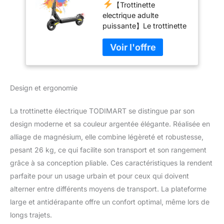
【Trottinette
Antivol Batterie 48V
electrique adulte
10.4Ah Autonomie
puissante】Le trottinette
45km Moteur 600W
electrique adulte X1 de
Trotinette
TODIMART est équipé
électrique Aventure
d'un moteur haute
Travail Tout Terrain
puissance de 600W,
Double Suspension
d'une vitesse plus
Scooter Electrique
Design et ergonomie
rapide, Capacité
Adulte
d'escalade jusqu'à
30°.d'une batterie au
La trottinette électrique TODIMART se distingue par son
lithium de 48V 10.4Ah,
design moderne et sa couleur argentée élégante. Réalisée en
d'une autonomie de 40-
alliage de magnésium, elle combine légèreté et robustesse,
45km. Pliable, facile à
pesant 26 kg, ce qui facilite son transport et son rangement
transporter, peut être plié
en seulement 2 étapes et
grâce à sa conception pliable. Ces caractéristiques la rendent
3 secondes. Le X1 rend
parfaite pour un usage urbain et pour ceux qui doivent
votre conduite plus fluide
alterner entre différents moyens de transport. La plateforme
et vos déplacements
large et antidérapante offre un confort optimal, même lors de
plus agréables.
【Contrôle de
longs trajets.