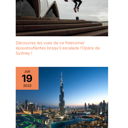
trottinettes électriques
en France et dans
d'autres pays
européens, avec une
livraison rapide, une
excellente équipe de
service après-vente, une
Découvrez les vues de ce freerunner
garantie et des services
époustouflantes lorsqu’il escalade l’Opéra de
Sydney !
de retour et d'échange
gratuits. Vous pouvez
acheter nos scooter
electriques en toute
Juil
19
confiance.
2022