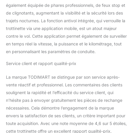
fonction de verrouillage à
également équipée de phares professionnels, de feux stop et
un bouton, qui peut être
de clignotants, augmentant la visibilité et la sécurité lors des
verrouillée d’une simple
trajets nocturnes. La fonction antivol intégrée, qui verrouille la
pression lors du départ,
trottinette via une application mobile, est un atout majeur
empêchant efficacement
le vol et éliminant
contre le vol. Cette application permet également de surveiller
complètement le souci
en temps réel la vitesse, la puissance et le kilométrage, tout
de perte.
【Grand
en personnalisant les paramètres de conduite.
tableau de bord et
clignotants】Le trotinette
Service client et rapport qualité-prix
électrique est équipé
d'un tableau de bord
La marque TODIMART se distingue par son service après-
LCD clair et magnifique
vente réactif et professionnel. Les commentaires des clients
sur la poignée, qui vous
permet de voir clairement
soulignent la rapidité et l’efficacité du service client, qui
les informations de base
n’hésite pas à envoyer gratuitement les pièces de rechange
telles que le niveau
nécessaires. Cela démontre l’engagement de la marque
actuel de la batterie, le
envers la satisfaction de ses clients, un critère important pour
mode de vitesse, la
vitesse instantanée, les
toute acquisition. Avec une note moyenne de 4,6 sur 5 étoiles,
feux allumés, etc. Le
cette trottinette offre un excellent rapport qualité-prix,