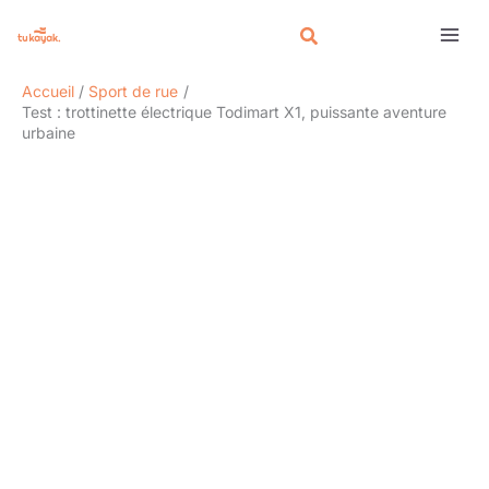
Aller
Rechercher
au
contenu
Accueil
Sport de rue
Test : trottinette électrique Todimart X1, puissante aventure
urbaine