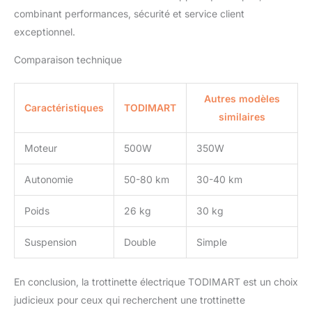
trotinettes électriques X1
combinant performances, sécurité et service client
est équipé de phares, de
exceptionnel.
feux de freinage et de
clignotants qui peuvent
Comparaison technique
être actionnés à partir de
la poignée afin d'assurer
votre sécurité sur la
Autres modèles
Caractéristiques
TODIMART
route.
【Pneus Tout
similaires
Terrain 10 Pouces】
Fabriqué en caoutchouc
Moteur
500W
350W
de haute qualité, il est
résistant à l'usure et aux
Autonomie
50-80 km
30-40 km
perforations et convient
à diverses conditions
Poids
26 kg
30 kg
routières. La sculpture de
la bande de roulement
est spécialement conçue
Suspension
Double
Simple
pour offrir une excellente
adhérence même sur
En conclusion, la trottinette électrique TODIMART est un choix
routes mouillées. Ses
excellentes propriétés
judicieux pour ceux qui recherchent une trottinette