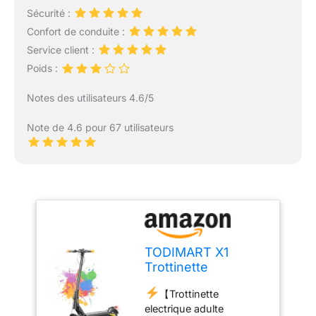
Sécurité :
Confort de conduite :
Service client :
Poids :
Notes des utilisateurs 4.6/5
Note de 4.6 pour 67 utilisateurs
TODIMART X1
Trottinette
Electrique Adulte
【Trottinette
Antivol Batterie 48V
electrique adulte
10.4Ah Autonomie