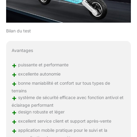
gratuits. Vous pouvez
acheter nos scooter
electriques en toute
confiance.
Bilan du test
Avantages
+
puissante et performante
+
excellente autonomie
+
bonne maniabilité et confort sur tous types de
terrains
+
système de sécurité efficace avec fonction antivol et
éclairage performant
+
design robuste et léger
+
excellent service client et support après-vente
+
application mobile pratique pour le suivi et la