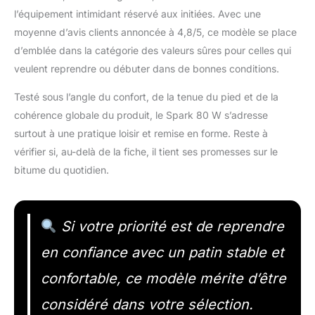
l’équipement intimidant réservé aux initiées. Avec une
moyenne d’avis clients annoncée à 4,8/5, ce modèle se place
d’emblée dans la catégorie des valeurs sûres pour celles qui
veulent reprendre ou débuter dans de bonnes conditions.
Testé sous l’angle du confort, de la tenue du pied et de la
cohérence globale du produit, le Spark 80 W s’adresse
surtout à une pratique loisir et remise en forme. Reste à
vérifier si, au-delà de la fiche, il tient ses promesses sur le
bitume du quotidien.
Si votre priorité est de reprendre
en confiance avec un patin stable et
confortable, ce modèle mérite d’être
considéré dans votre sélection.