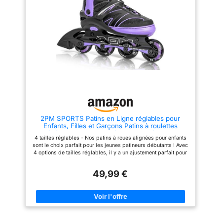
patins chaque année ! Ces
améliore l'enveloppement. Le
patins à roulettes sont
frein unique sur le patin droit
parfaitement adaptés aux pieds
vous aide à freiner lorsque vous
en croissance : facilement
vous arrêtez et réduisez
réglables entre 4 tailles (S : 30-
également les collisions.
33, M : 34-37, L : 38-41) —
Confortable et robuste] - Le
idéal pour les enfants de 4 ans
chausson intérieur épais
et plus. Ainsi, le set peut être
protège la cheville contre les
utilisé pendant plusieurs
blessures lors du patinage. Le
années et constitue un excellent
design en maille respirante
cadeau pour les anniversaires
évacue la chaleur des pieds. Le
ou Noël, à offrir aux garçons,
cadre des rollers MGYZM pour
filles, petits-fils ou petites-
enfants est fabriqué en alliage
filles. Haute qualité pour
d'aluminium renforcé, le cadre
stabilité et vitesse: Le cadre en
plus épais rend le patinage
aluminium renforcé offre un
plus lisse et plus sûr. [Meilleur
2PM SPORTS Patins en Ligne réglables pour
soutien stable avec une
cadeau pour les enfants, les
Enfants, Filles et Garçons Patins à roulettes
capacité de charge maximale
adolescents] - Que ce soit pour
Légères pour Femmes/Hommes Débutants
de 100 kg. Les grosses roues
les enfants ou les adolescents,
4 tailles réglables - Nos patins à roues alignées pour enfants
en polyuréthane 82A à
le patinage peut entraîner votre
sont le choix parfait pour les jeunes patineurs débutants ! Avec
glissement fluide et les
coordination physique et
4 options de tailles réglables, il y a un ajustement parfait pour
roulements de précision ABEC-
renforcer votre condition
chaque enfant. Le système de taille réglable permet un
7 assurent une expérience de
physique. En outre, les rollers
ajustement de 5mm par taille pour assurer un ajustement
patinage rapide, douce et
réglables en ligne sont le
49,99 €
parfait pour les pieds en croissance de votre enfant. Roues en
silencieuse. Un frein en
cadeau parfait pour différentes
PU 82A : équilibre parfait entre durabilité et sécurité ! Le
caoutchouc arrière robuste et
fêtes ou anniversaires pour vos
polyuréthane à rebond élevé offre une résistance durable et
préinstallé permet un freinage
parents et amis enfants.
une adhérence stable aux jeunes patineurs. Performance de
sûr et régulier, donnant aux
[Service clientèle] - Votre
premier ordre - Nos patins à roues alignées sont conçus pour
enfants un meilleur contrôle et la
satisfaction est notre priorité.
durer ! Le cadre en aluminium assure la durabilité, tandis que
tranquillité d’esprit aux parents.
Contactez-nous si vous n'êtes
les roues en polyuréthane 82A et les roulements ABEC-7 de