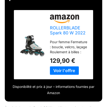
ROLLERBLADE
Spark 80 W 2022
Rollers en Ligne
Pour femme Fermeture
Gris/Turquoise
: boucle, velcro, laçage
Taille 38,5
Roulement à billes :
SG5 Rail : 4 roues Taille
129,90 €
des roulettes : 80 mm
Disponibilité et prix à jour – informations fournies par
Amazon