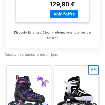
Roulement à billes :
129,90 €
SG5 Rail : 4 roues
Taille des roulettes :
80 mm
Disponibilité et prix à jour – informations fournies par
Amazon
Découvrez d’autres rollers en ligne
-5%