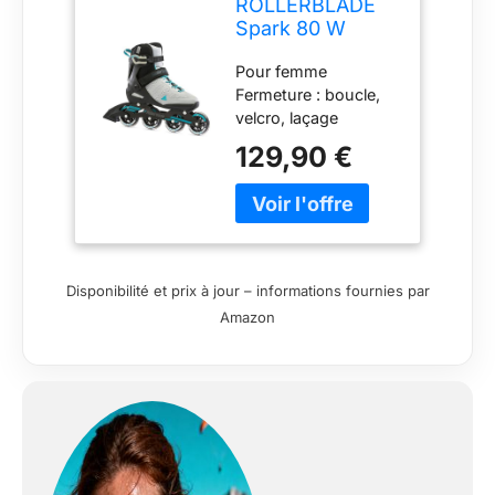
ROLLERBLADE
Spark 80 W
2022 Rollers en
Pour femme
Ligne
Fermeture : boucle,
Gris/Turquoise
velcro, laçage
Taille 38,5
Roulement à billes :
129,90 €
SG5 Rail : 4 roues
Taille des roulettes :
80 mm
Disponibilité et prix à jour – informations fournies par
Amazon