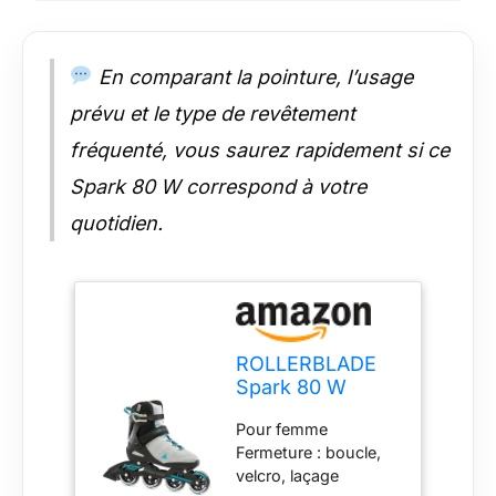
En comparant la pointure, l’usage
prévu et le type de revêtement
fréquenté, vous saurez rapidement si ce
Spark 80 W correspond à votre
quotidien.
ROLLERBLADE
Spark 80 W
2022 Rollers en
Pour femme
Ligne
Fermeture : boucle,
Gris/Turquoise
velcro, laçage
Taille 38,5