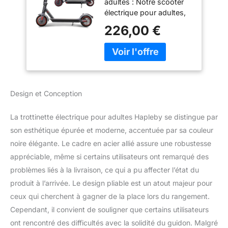
adultes : Notre scooter
350 W, autonomie
électrique pour adultes,
de 20 à 30 Miles,
doté d'un moteur de 350
Scooter électrique
226,00 €
W et d'une batterie de 36
Pliable avec Double
V/10,4 Ah, peut atteindre
système de
une vitesse de 25 km/h
freinage et contrôle
et rouler jusqu'à 25-30
par Application -
km. Avec un angle
Noir
d'inclinaison de 15-20
Design et Conception
degrés et une capacité
de charge allant jusqu'à
La trottinette électrique pour adultes Hapleby se distingue par
120 kg, ce scooter
électrique peut s'adapter
son esthétique épurée et moderne, accentuée par sa couleur
à tous les terrains et à
noire élégante. Le cadre en acier allié assure une robustesse
tous les conducteurs.
appréciable, même si certains utilisateurs ont remarqué des
Temps de charge rapide
problèmes liés à la livraison, ce qui a pu affecter l’état du
de seulement 4 heures.
produit à l’arrivée. Le design pliable est un atout majeur pour
Scooter électrique pour
adultes et adolescents.
ceux qui cherchent à gagner de la place lors du rangement.
Conçue dans un souci
Cependant, il convient de souligner que certains utilisateurs
de sécurité, cette
ont rencontré des difficultés avec la solidité du guidon. Malgré
trottinette électrique est