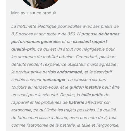
dotée de systèmes de
freinage avancés, d'un
Mon avis sur ce produit
cadre robuste et d'un
système de freinage à
La trottinette électrique pour adultes avec ses pneus de
disque arrière pour
assurer un freinage
8,5 pouces et son moteur de 350 W propose
de bonnes
rapide et efficace dans
performances générales
et un
excellent rapport
toutes les situations.
qualité-prix
, ce qui est un atout non négligeable pour
Notre scooter électrique
les amateurs de mobilité urbaine. Cependant, plusieurs
est également équipé de
phares et de feux de
défauts rendent l’expérience utilisateur moins agréable :
freinage arrière, ce qui
le produit arrive parfois
endommagé
, et le descriptif
améliore votre sécurité la
semble souvent
mensonger
. La vitesse n’est pas
nuit. Scooter électrique
toujours au rendez-vous, et le
guidon instable
peut être
rapide et pliable pour
adultes. Le scooter
un souci pour la sécurité. De plus, la
taille petite
de
électrique J03 est une
l’appareil et les problèmes de
batterie
affectent son
alternative écologique
autonomie, ce qui limite les trajets possibles. La qualité
aux véhicules à essence
de fabrication laisse à désirer, avec une note de 2, tout
conventionnels. Sa
conception compacte et
comme l’autonomie de la batterie, la taille et l’ergonomie,
légère vous permet de