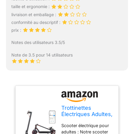
taille et ergonomie :
livraison et emballage :
conformité au descriptif :
prix :
Notes des utilisateurs 3.5/5
Note de 3.5 pour 14 utilisateurs
Trottinettes
Électriques Adultes,
pneus de 8,5
Scooter électrique pour
Pouces, Moteur de
adultes : Notre scooter
350 W, autonomie