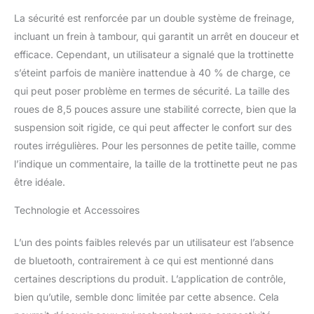
légère vous permet de
La sécurité est renforcée par un double système de freinage,
vous déplacer facilement
incluant un frein à tambour, qui garantit un arrêt en douceur et
sur les routes
encombrées et de
efficace. Cependant, un utilisateur a signalé que la trottinette
franchir les obstacles. En
s’éteint parfois de manière inattendue à 40 % de charge, ce
outre, le scooter
qui peut poser problème en termes de sécurité. La taille des
nécessite un entretien et
roues de 8,5 pouces assure une stabilité correcte, bien que la
des coûts d'exploitation
minimes, ce qui vous
suspension soit rigide, ce qui peut affecter le confort sur des
permet d'économiser du
routes irrégulières. Pour les personnes de petite taille, comme
temps et de l'argent à
l’indique un commentaire, la taille de la trottinette peut ne pas
long terme. Avec cette
être idéale.
trottinette électrique pour
adultes dotée d'une
Technologie et Accessoires
connectivité Bluetooth et
d'une application
L’un des points faibles relevés par un utilisateur est l’absence
intelligente, vous avez le
contrôle total de votre
de bluetooth, contrairement à ce qui est mentionné dans
trajet. L'écran LED facilite
certaines descriptions du produit. L’application de contrôle,
le contrôle de la vitesse
bien qu’utile, semble donc limitée par cette absence. Cela
et de l'autonomie de la