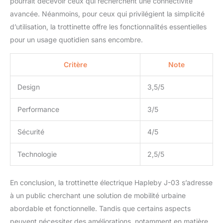
pourrait décevoir ceux qui recherchent une connectivité
batterie. Vous appuyez
sur l'accélérateur avec
avancée. Néanmoins, pour ceux qui privilégient la simplicité
votre doigt et utilisez les
d’utilisation, la trottinette offre les fonctionnalités essentielles
3 vitesses pour une
pour un usage quotidien sans encombre.
manipulation facile et
une accélération en
douceur. Cette trottinette
Critère
Note
électrique en nid d'abeille
de 8,5 pouces offre une
Design
3,5/5
traction et une stabilité
excellentes.
Performance
3/5
Sécurité
4/5
Technologie
2,5/5
En conclusion, la trottinette électrique Hapleby J-03 s’adresse
à un public cherchant une solution de mobilité urbaine
abordable et fonctionnelle. Tandis que certains aspects
peuvent nécessiter des améliorations, notamment en matière