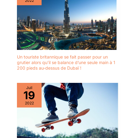
2022
Un touriste britannique se fait passer pour un
grutier alors qu’il se balance d’une seule main à 1
200 pieds au-dessus de Dubaï !
Juil
19
2022