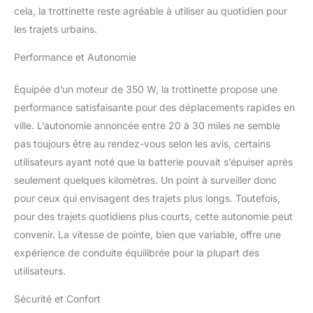
cela, la trottinette reste agréable à utiliser au quotidien pour
dotée de systèmes de
freinage avancés, d'un
les trajets urbains.
cadre robuste et d'un
système de freinage à
Performance et Autonomie
disque arrière pour
assurer un freinage
Équipée d’un moteur de 350 W, la trottinette propose une
rapide et efficace dans
performance satisfaisante pour des déplacements rapides en
toutes les situations.
ville. L’autonomie annoncée entre 20 à 30 miles ne semble
Notre scooter électrique
pas toujours être au rendez-vous selon les avis, certains
est également équipé de
phares et de feux de
utilisateurs ayant noté que la batterie pouvait s’épuiser après
freinage arrière, ce qui
seulement quelques kilomètres. Un point à surveiller donc
améliore votre sécurité la
pour ceux qui envisagent des trajets plus longs. Toutefois,
nuit. Scooter électrique
pour des trajets quotidiens plus courts, cette autonomie peut
rapide et pliable pour
adultes. Le scooter
convenir. La vitesse de pointe, bien que variable, offre une
électrique J03 est une
expérience de conduite équilibrée pour la plupart des
alternative écologique
utilisateurs.
aux véhicules à essence
conventionnels. Sa
Sécurité et Confort
conception compacte et