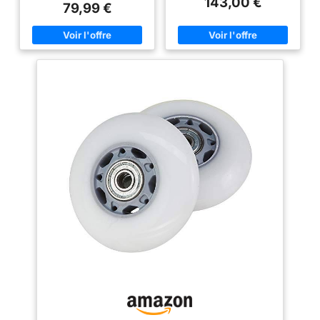
143,00 €
permet de retrouver les
amovibles Á partir de 6 ans.
79,99 €
votre enfant reste stable
sensations du snowboard ou du
Poids maximum du conducteur
pendant qu'il exécute
surf Le RipStik Air est composé
65 Kg.
d'un seul plateau à la fois
des figures amusantes !
flexible et ultrasolide
LA QUALITÉ RAZOR : La
Satisfaction à 100% garantie.
qualité, la sécurité, le
Les roulettes inclinées et la
planche pivotante permettent de
service et le style sont la
se prendre pour un
norme chez Razor, le
snowboardeur faisant du
carving. Conçu avec des
leader mondial des
surfaces de traction à crampons
planches à roulettes
et une planche concave qui
depuis 2000. Nous
améliore le contrôle des pieds -
un must pour les tricks Les
n'acceptons aucune
roues de 76 mm en
imitation.
polyuréthane et les roulements à
billes précision ABEC-5
permettent un maniement fluide
sur n'importe quel type de sol
Longueur de la planche : 86 cm
(d'un bout à l'autre)