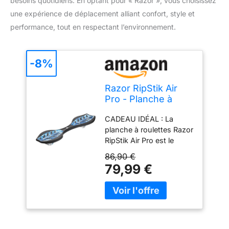
besoins quotidiens. En optant pour « Razor », vous choisissez
une expérience de déplacement alliant confort, style et
performance, tout en respectant l’environnement.
-8%
Razor RipStik Air
Pro - Planche à
roulettes pour
CADEAU IDÉAL : La
Enfants 8+ avec
planche à roulettes Razor
Direction 360°,
RipStik Air Pro est le
Planche à Vagues
cadeau idéal pour tout
avec Bande
86,90 €
enfant de plus de 8 ans
Antidérapante,
79,99 €
(jusqu'à 100 kg) pour
Polymère Renforcé,
tailler sa route en ville !
Planche à 2 Roues
TOUTES LES
Compacte et
DIRECTIONS : Les
Légère - Bleu Camo
roulettes inclinées de la
planche permettent à