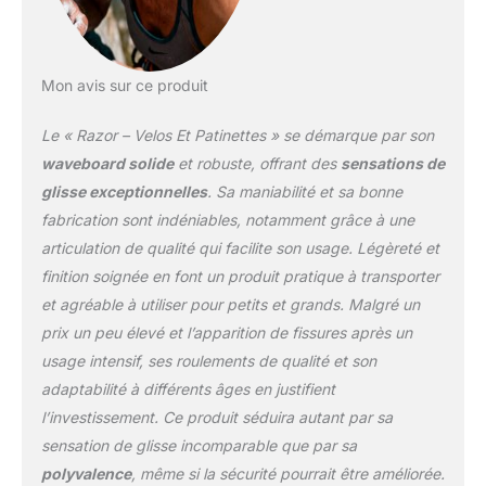
votre enfant n'aura pas
besoin de descendre et
de pousser pour
continuer à avancer !
Mon avis sur ce produit
RANDONNEES EN
DOUCEUR : Cette
Le « Razor – Velos Et Patinettes » se démarque par son
planche à deux roues est
équipée de roues en
waveboard solide
et robuste, offrant des
sensations de
uréthane avec des
glisse exceptionnelles
. Sa maniabilité et sa bonne
roulements à grande
fabrication sont indéniables, notamment grâce à une
vitesse et une bande
articulation de qualité qui facilite son usage. Légèreté et
antidérapante pour que
votre enfant reste stable
finition soignée en font un produit pratique à transporter
pendant qu'il exécute
et agréable à utiliser pour petits et grands. Malgré un
des figures amusantes !
prix un peu élevé et l’apparition de fissures après un
LA QUALITÉ RAZOR : La
usage intensif, ses roulements de qualité et son
qualité, la sécurité, le
service et le style sont la
adaptabilité à différents âges en justifient
norme chez Razor, le
l’investissement. Ce produit séduira autant par sa
leader mondial des
sensation de glisse incomparable que par sa
planches à roulettes
polyvalence
, même si la sécurité pourrait être améliorée.
depuis 2000. Nous