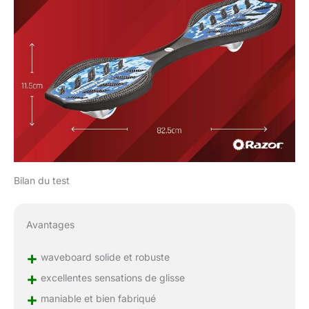
Bilan du test
Avantages
+
waveboard solide et robuste
+
excellentes sensations de glisse
+
maniable et bien fabriqué