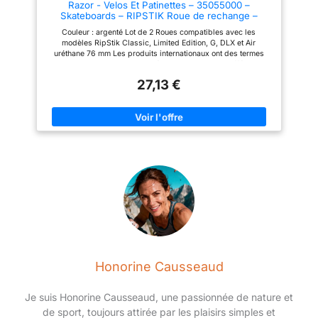
Razor - Velos Et Patinettes – 35055000 –
Skateboards – RIPSTIK Roue de rechange –
ARGENT
Couleur : argenté Lot de 2 Roues compatibles avec les
modèles RipStik Classic, Limited Edition, G, DLX et Air
uréthane 76 mm Les produits internationaux ont des termes
distincts, ils sont vendus de l'étranger et peuvent différer des
produits locaux, y compris l'ajustement, l'âge et la langue du
27,13 €
produit, l'étiquetage ou les instructions.
Honorine Causseaud
Je suis Honorine Causseaud, une passionnée de nature et
de sport, toujours attirée par les plaisirs simples et