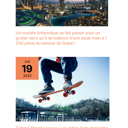
Un touriste britannique se fait passer pour un
grutier alors qu’il se balance d’une seule main à 1
200 pieds au-dessus de Dubaï !
Juil
19
2022
[Vidéo] Street League : Les riders Yuto Horigome,