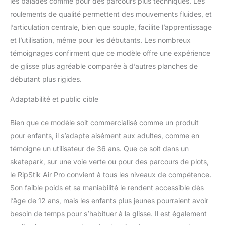
les balades comme pour des parcours plus techniques. Les
vitesse et une bande
roulements de qualité permettent des mouvements fluides, et
antidérapante pour que
votre enfant reste stable
l’articulation centrale, bien que souple, facilite l’apprentissage
pendant qu'il exécute
et l’utilisation, même pour les débutants. Les nombreux
des figures amusantes !
témoignages confirment que ce modèle offre une expérience
LA QUALITÉ RAZOR : La
de glisse plus agréable comparée à d’autres planches de
qualité, la sécurité, le
service et le style sont la
débutant plus rigides.
norme chez Razor, le
leader mondial des
Adaptabilité et public cible
planches à roulettes
depuis 2000. Nous
Bien que ce modèle soit commercialisé comme un produit
n'acceptons aucune
pour enfants, il s’adapte aisément aux adultes, comme en
imitation.
témoigne un utilisateur de 36 ans. Que ce soit dans un
skatepark, sur une voie verte ou pour des parcours de plots,
le RipStik Air Pro convient à tous les niveaux de compétence.
Son faible poids et sa maniabilité le rendent accessible dès
l’âge de 12 ans, mais les enfants plus jeunes pourraient avoir
besoin de temps pour s’habituer à la glisse. Il est également