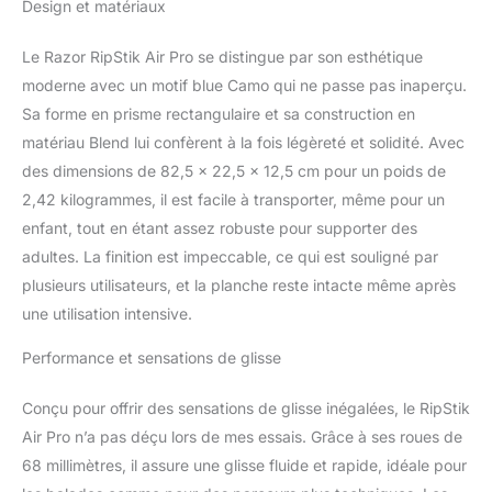
Design et matériaux
votre enfant de tourner
et de sculpter à 360°, ce
Le Razor RipStik Air Pro se distingue par son esthétique
qui n'est pas possible
moderne avec un motif blue Camo qui ne passe pas inaperçu.
sur d'autres planches à
vagues. UNE PIÈCE :
Sa forme en prisme rectangulaire et sa construction en
Rejoignant la gamme
matériau Blend lui confèrent à la fois légèreté et solidité. Avec
iconique de planches de
des dimensions de 82,5 x 22,5 x 12,5 cm pour un poids de
vagues de Razor, la
2,42 kilogrammes, il est facile à transporter, même pour un
RipStik Air Pro fléchit et
se tord sans barre de
enfant, tout en étant assez robuste pour supporter des
torsion. Cela signifie que
adultes. La finition est impeccable, ce qui est souligné par
votre enfant n'aura pas
plusieurs utilisateurs, et la planche reste intacte même après
besoin de descendre et
une utilisation intensive.
de pousser pour
continuer à avancer !
Performance et sensations de glisse
RANDONNEES EN
DOUCEUR : Cette
Conçu pour offrir des sensations de glisse inégalées, le RipStik
planche à deux roues est
équipée de roues en
Air Pro n’a pas déçu lors de mes essais. Grâce à ses roues de
uréthane avec des
68 millimètres, il assure une glisse fluide et rapide, idéale pour
roulements à grande