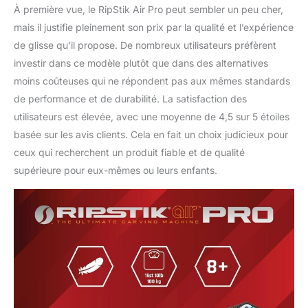
À première vue, le RipStik Air Pro peut sembler un peu cher,
mais il justifie pleinement son prix par la qualité et l’expérience
de glisse qu’il propose. De nombreux utilisateurs préfèrent
investir dans ce modèle plutôt que dans des alternatives
moins coûteuses qui ne répondent pas aux mêmes standards
de performance et de durabilité. La satisfaction des
utilisateurs est élevée, avec une moyenne de 4,5 sur 5 étoiles
basée sur les avis clients. Cela en fait un choix judicieux pour
ceux qui recherchent un produit fiable et de qualité
supérieure pour eux-mêmes ou leurs enfants.