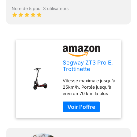
Note de 5 pour 3 utilisateurs
Segway ZT3 Pro E,
Trottinette
électrique, Vitesse
Vitesse maximale jusqu'à
maximale de 25
25km/h. Portée jusqu'à
km/h, Autonomie de
environ 70 km, la plus
70 km, Double
longue de sa catégorie.
système de
Batterie 597 Wh. Moteur :
freinage
1600 W de puissance
max. Jusqu'à 25%
d'angle de montée.
Clignotants avant et