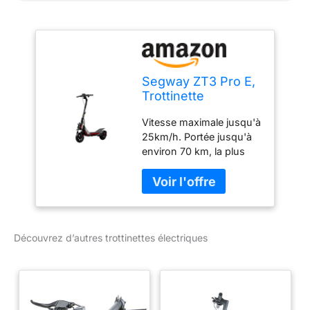
Segway ZT3 Pro E,
Trottinette
électrique, Vitesse
Vitesse maximale jusqu'à
maximale de 25
25km/h. Portée jusqu'à
km/h, Autonomie de
environ 70 km, la plus
70 km, Double
longue de sa catégorie.
système de
Batterie 597 Wh. Moteur :
freinage
1600 W de puissance
max. Jusqu'à 25%
d'angle de montée.
Découvrez d’autres trottinettes électriques
Clignotants avant et
arrière intégrés pour des
déplacements en toute
sécurité. Pneus tubeless
tout-terrain de 11