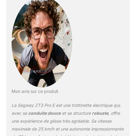
arrière intégrés pour des
déplacements en toute
sécurité. Pneus tubeless
tout-terrain de 11
pouces. Double
suspension télescopique
à l'avant et suspension à
ressort à l'arrière. Deux
freins à disques. Segride
- Système d'amélioration
de la stabilité. Poids : 29
kg. Poids max du
conducteur : 120 kg
Mon avis sur ce produit
La Segway ZT3 Pro E est une trottinette électrique qui,
avec sa
conduite douce
et sa structure
robuste
, offre
une expérience de glisse très agréable. Sa vitesse
maximale de 25 km/h et une autonomie impressionnante