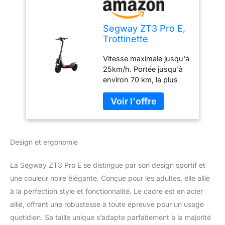
Segway ZT3 Pro E,
Trottinette
électrique, Vitesse
Vitesse maximale jusqu'à
maximale de 25
25km/h. Portée jusqu'à
km/h, Autonomie de
environ 70 km, la plus
70 km, Double
longue de sa catégorie.
système de
Batterie 597 Wh. Moteur :
freinage
1600 W de puissance
max. Jusqu'à 25%
d'angle de montée.
Design et ergonomie
Clignotants avant et
arrière intégrés pour des
déplacements en toute
La Segway ZT3 Pro E se distingue par son design sportif et
sécurité. Pneus tubeless
une couleur noire élégante. Conçue pour les adultes, elle allie
tout-terrain de 11
à la perfection style et fonctionnalité. Le cadre est en acier
pouces. Double
allié, offrant une robustesse à toute épreuve pour un usage
suspension télescopique
à l'avant et suspension à
quotidien. Sa taille unique s’adapte parfaitement à la majorité