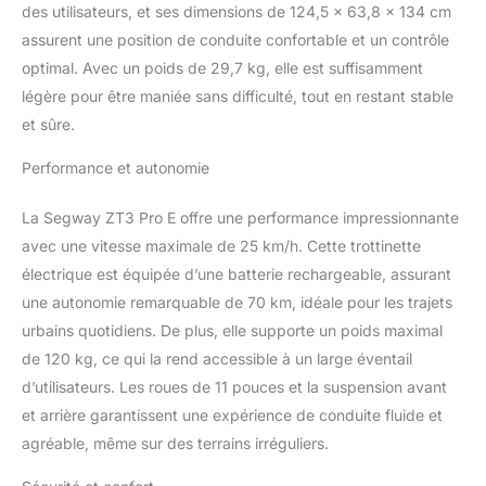
ressort à l'arrière. Deux
des utilisateurs, et ses dimensions de 124,5 x 63,8 x 134 cm
freins à disques. Segride
assurent une position de conduite confortable et un contrôle
- Système d'amélioration
optimal. Avec un poids de 29,7 kg, elle est suffisamment
de la stabilité. Poids : 29
kg. Poids max du
légère pour être maniée sans difficulté, tout en restant stable
conducteur : 120 kg
et sûre.
Performance et autonomie
La Segway ZT3 Pro E offre une performance impressionnante
avec une vitesse maximale de 25 km/h. Cette trottinette
électrique est équipée d’une batterie rechargeable, assurant
une autonomie remarquable de 70 km, idéale pour les trajets
urbains quotidiens. De plus, elle supporte un poids maximal
de 120 kg, ce qui la rend accessible à un large éventail
d’utilisateurs. Les roues de 11 pouces et la suspension avant
et arrière garantissent une expérience de conduite fluide et
agréable, même sur des terrains irréguliers.