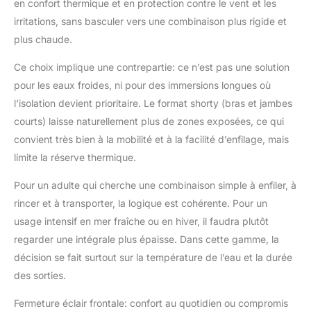
en confort thermique et en protection contre le vent et les
extrêmement
irritations, sans basculer vers une combinaison plus rigide et
polyvalente, ce qui la
rend adaptée à tous les
plus chaude.
sports nautiques
(plongée en apnée,
Ce choix implique une contrepartie: ce n’est pas une solution
plongée en eaux
pour les eaux froides, ni pour des immersions longues où
tropicales, sup, surf,
l’isolation devient prioritaire. Le format shorty (bras et jambes
kayak, nouveau,
courts) laisse naturellement plus de zones exposées, ce qui
canoë, planche à voile,
wakeboard, chasse
convient très bien à la mobilité et à la facilité d’enfilage, mais
sous-marine...)
limite la réserve thermique.
DESIGN ET QUALITÉ
SEAC : produit certifié
Pour un adulte qui cherche une combinaison simple à enfiler, à
CE, pour garantir
rincer et à transporter, la logique est cohérente. Pour un
l'excellence maximale.
usage intensif en mer fraîche ou en hiver, il faudra plutôt
CONVIENT À TOUS :
regarder une intégrale plus épaisse. Dans cette gamme, la
SEAC Trendy Man est
disponible en
décision se fait surtout sur la température de l’eau et la durée
différentes tailles pour
des sorties.
adultes et enfants
Fermeture éclair frontale: confort au quotidien ou compromis