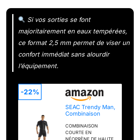
Si vos sorties se font
majoritairement en eaux tempérées,
ce format 2,5 mm permet de viser un
confort immédiat sans alourdir
l’équipement.
-22%
SEAC Trendy Man,
Combinaison
Courte Une pièce
COMBINAISON
en néoprène de
COURTE EN
2,5 mm avec
NÉOPRÈNE DE HAUTE
Fermeture éclair