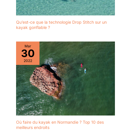
Qu’est-ce que la technologie Drop Stitch sur un
kayak gonflable ?
Mar
30
2022
Où faire du kayak en Normandie ? Top 10 des
meilleurs endroits