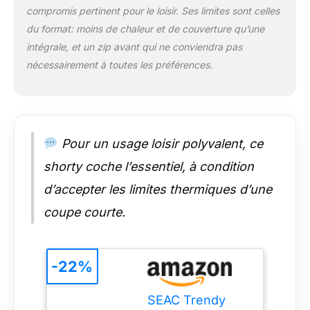
QUALITÉ SEAC :
compromis pertinent pour le loisir. Ses limites sont celles
produit certifié CE,
du format: moins de chaleur et de couverture qu’une
pour garantir
intégrale, et un zip avant qui ne conviendra pas
l'excellence
nécessairement à toutes les préférences.
maximale. CONVIENT
À TOUS : SEAC
Trendy Man est
disponible en
différentes tailles
pour adultes et
Pour un usage loisir polyvalent, ce
enfants
shorty coche l’essentiel, à condition
d’accepter les limites thermiques d’une
coupe courte.
-22%
SEAC Trendy