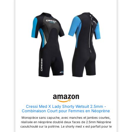
conserver la chaleur corporelle
maximale. CONVIENT
et offrir une protection légère
À TOUS : SEAC
contre le vent et le soleil
pendant les activités
Trendy Man est
aquatiques PANNEAUX EN
disponible en
ELASTANE POUR SOUPLESSE
ET CONFORT - Les zones
différentes tailles
latérales, les manches et le col
pour adultes et
sont conçus pour favoriser la
enfants
liberté de mouvement et aider à
réduire les frottements pendant
l’utilisation prolongée ZIP
FRONTAL YKK POUR
UTILISATION PRATIQUE -
Équipée d’une fermeture
frontale YKK conçue pour
faciliter l’enfilage et le retrait de
manière rapide et pratique
avant et après les activités
aquatiques CONÇU ET
FABRIQUÉ EN ITALIE PAR
CRESSI DEPUIS 1946 -
Développé sur la base de la
longue expérience CRESSI dans
Cressi Med X Lady Shorty Wetsuit 2.5mm -
les combinaisons, les
Combinaison Court pour Femmes en Néoprène
équipements de snorkeling et
2.5mm, Bleu/Gris, L
les accessoires pour sports
Monopièce sans capuche, avec manches et jambes courtes,
aquatiques, pour une utilisation
réalisée en néoprène doublé deux faces de 2.5mm Néoprène
fiable et fonctionnelle
caoutchouté sur la poitrine. Le shorty med x est parfait pour le
pmt, la natation, les mers tropicale et tous les sports aquatique.