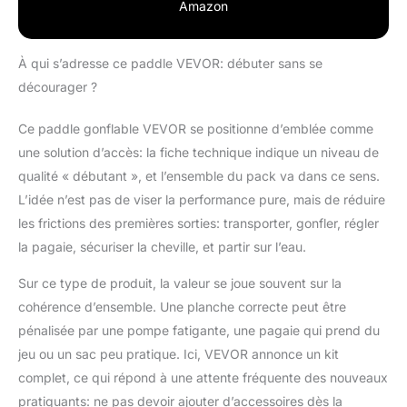
Amazon
solidité, une durabilité
et une excellente
résistance à l'usure
À qui s’adresse ce paddle VEVOR: débuter sans se
Gonflage/dégonflage
décourager ?
rapide : Gonflez ou
dégonflez en
Ce paddle gonflable VEVOR se positionne d’emblée comme
seulement 8 minutes
grâce au manomètre
une solution d’accès: la fiche technique indique un niveau de
intégré (recommandé :
qualité « débutant », et l’ensemble du pack va dans ce sens.
12-15 psi). Ce paddle
L’idée n’est pas de viser la performance pure, mais de réduire
gonflable a une
les frictions des premières sorties: transporter, gonfler, régler
capacité de 168 kg,
idéal pour les
la pagaie, sécuriser la cheville, et partir sur l’eau.
débutants, les surfeurs
confirmés, les
Sur ce type de produit, la valeur se joue souvent sur la
pagayeurs, les enfants
cohérence d’ensemble. Une planche correcte peut être
et les jeunes Extra large
pénalisée par une pompe fatigante, une pagaie qui prend du
pour un équilibre
jeu ou un sac peu pratique. Ici, VEVOR annonce un kit
optimal : Ce paddle de
complet, ce qui répond à une attente fréquente des nouveaux
335,2 cm de long, 83,8
cm de large et 15,2 cm
pratiquants: ne pas devoir ajouter d’accessoires dès la