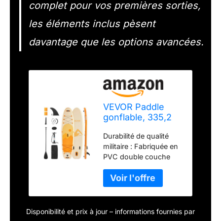
complet pour vos premières sorties,
les éléments inclus pèsent
davantage que les options avancées.
VEVOR Paddle
gonflable, 335,2
cm, planche à
Durabilité de qualité
pagaie debout
militaire : Fabriquée en
sup, ultra-légère,
PVC double couche
avec accessoires
ultraléger de qualité
de pompe, pagaie,
militaire, cette planche
aileron, sac à dos,
ne pèse que 11 kg. Elle
laisse de cheville,
bénéficie d'une
sangle, pont
technologie brossée de
antidérapant pour
Disponibilité et prix à jour – informations fournies par
haute qualité pour une
jeunes et adultes