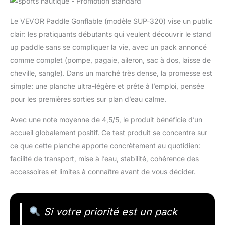
Le VEVOR Paddle Gonflable (modèle SUP-320) vise un public
clair: les pratiquants débutants qui veulent découvrir le stand
up paddle sans se compliquer la vie, avec un pack annoncé
comme complet (pompe, pagaie, aileron, sac à dos, laisse de
cheville, sangle). Dans un marché très dense, la promesse est
simple: une planche ultra-légère et prête à l’emploi, pensée
pour les premières sorties sur plan d’eau calme.
Avec une note moyenne de 4,5/5, le produit bénéficie d’un
accueil globalement positif. Ce test produit se concentre sur
ce que cette planche apporte concrètement au quotidien:
facilité de transport, mise à l’eau, stabilité, cohérence des
accessoires et limites à connaître avant de vous décider.
Si votre priorité est un pack