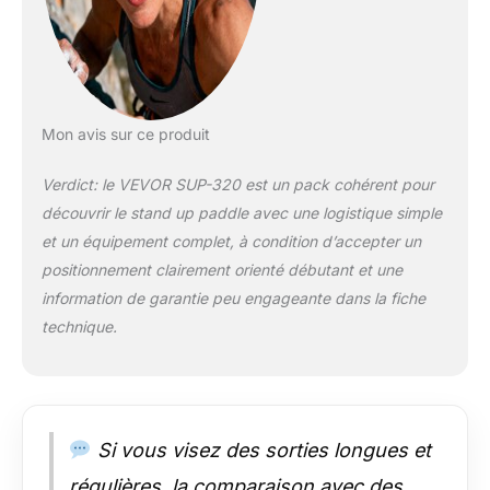
kg, idéal pour les
débutants, les
surfeurs confirmés,
les pagayeurs, les
enfants et les jeunes
Extra large pour un
Mon avis sur ce produit
équilibre optimal : Ce
paddle de 335,2 cm
Verdict: le VEVOR SUP-320 est un pack cohérent pour
de long, 83,8 cm de
découvrir le stand up paddle avec une logistique simple
large et 15,2 cm
d'épaisseur offre une
et un équipement complet, à condition d’accepter un
stabilité et un
positionnement clairement orienté débutant et une
équilibre accrus. Sa
information de garantie peu engageante dans la fiche
grande surface de
technique.
contact est idéale
pour les activités en
solo ou en famille,
idéale pour les
débutants, les
familles et les
Si vous visez des sorties longues et
animaux de
régulières, la comparaison avec des