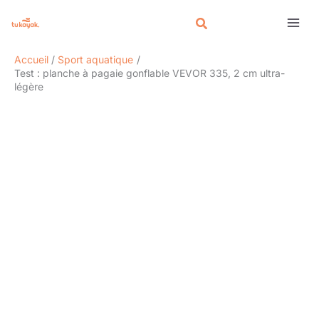
Aller
Rechercher
au
contenu
Accueil
Sport aquatique
Test : planche à pagaie gonflable VEVOR 335, 2 cm ultra-
légère