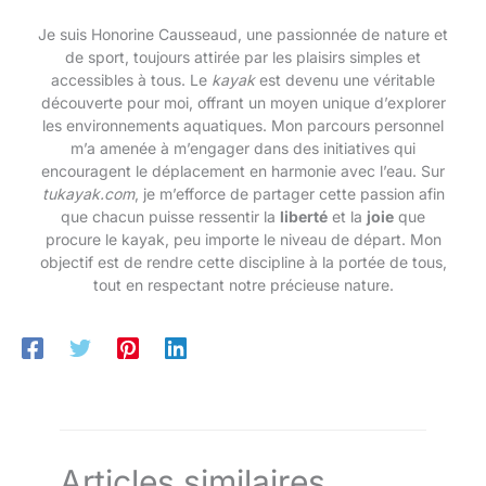
sac à dos de voyage, corde de
le yoga, le surf, la plongée en
sécurité, aileron principal
snorkeling, la pêche, les
Je suis Honorine Causseaud, une passionnée de nature et
amovible et kit de réparation en
voyages, etc. Un ensemble
de sport, toujours attirée par les plaisirs simples et
cas d'urgence.
suffit & Sans inquiétude :
Accessoires de planche de
accessibles à tous. Le
kayak
est devenu une véritable
paddle complets, y compris un
découverte pour moi, offrant un moyen unique d’explorer
sac à dos Oxford 600D, des
les environnements aquatiques. Mon parcours personnel
ailettes grandes et petites
amovibles, des pagaies mono
m’a amenée à m’engager dans des initiatives qui
et double, une corde de
encouragent le déplacement en harmonie avec l’eau. Sur
sécurité, une pompe manuelle
bidirectionnelle, un cylindre de
tukayak.com
, je m’efforce de partager cette passion afin
réparation PVC avec clé, un
que chacun puisse ressentir la
liberté
et la
joie
que
siège de kayak, un sac étanche
procure le kayak, peu importe le niveau de départ. Mon
pour téléphone portable et un
sac de stockage étanche de 5L.
objectif est de rendre cette discipline à la portée de tous,
tout en respectant notre précieuse nature.
Articles similaires