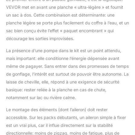
de réparation - tout le
VEVOR met en avant une planche « ultra-légère » et fournit
nécessaire pour les
aventures aquatiques
un sac à dos. Cette combinaison est déterminante: une
Rangement pratique :
planche légère se porte plus facilement du coffre à l’eau, et un
Sa conception légère et
sac bien conçu évite l’effet « paquet encombrant » qui
son sac à dos spacieux
décourage les sorties improvisées.
facilitent son
rangement dans votre
La présence d’une pompe dans le kit est un point attendu,
voiture ou votre coffre.
Pour un court séjour
mais important: elle conditionne l’énergie dépensée avant
ou une longue
même de pagayer. Sans entrer dans des promesses de temps
aventure, ce stand-up
de gonflage, l’intérêt est surtout de pouvoir être autonome. La
paddle est le
laisse de cheville, elle, répond à une exigence de sécurité
compagnon idéal pour
toutes vos activités
basique: rester reliée à la planche en cas de chute,
nautiques
notamment sur lac ou rivière calme.
Le montage des éléments (dont l’aileron) doit rester
accessible. Sur les packs débutants, un aileron simple à fixer
est un vrai plus, car il influe directement sur la stabilité
directionnelle: moins de zigzag, moins de fatigue, plus de