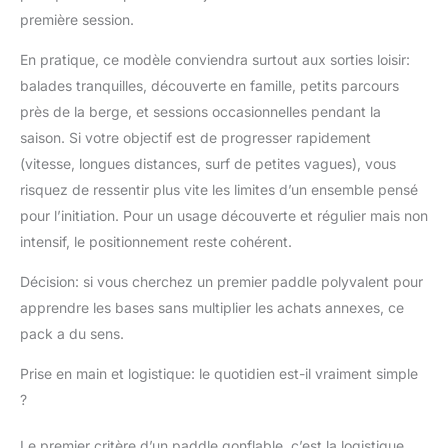
d'épaisseur offre une
première session.
stabilité et un équilibre
accrus. Sa grande
En pratique, ce modèle conviendra surtout aux sorties loisir:
surface de contact est
balades tranquilles, découverte en famille, petits parcours
idéale pour les activités
près de la berge, et sessions occasionnelles pendant la
en solo ou en famille,
idéale pour les
saison. Si votre objectif est de progresser rapidement
débutants, les familles
(vitesse, longues distances, surf de petites vagues), vous
et les animaux de
risquez de ressentir plus vite les limites d’un ensemble pensé
compagnie Ensemble
pour l’initiation. Pour un usage découverte et régulier mais non
d'accessoires complet :
le stand up paddle
intensif, le positionnement reste cohérent.
gonflable comprend
Décision: si vous cherchez un premier paddle polyvalent pour
une pompe
bidirectionnelle, une
apprendre les bases sans multiplier les achats annexes, ce
pagaie réglable, un
pack a du sens.
aileron amovible, un
sac à dos de grande
Prise en main et logistique: le quotidien est-il vraiment simple
capacité, une laisse de
?
cheville, une clé, une
sangle et deux rustines
Le premier critère d’un paddle gonflable, c’est la logistique.