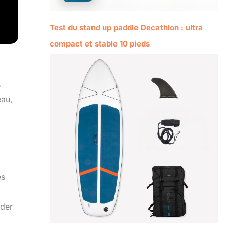
Test du stand up paddle Decathlon : ultra
compact et stable 10 pieds
s
eau,
es
rder