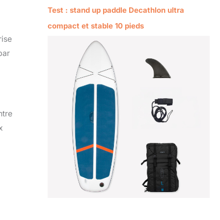
Test : stand up paddle Decathlon ultra
compact et stable 10 pieds
rise
par
ntre
x