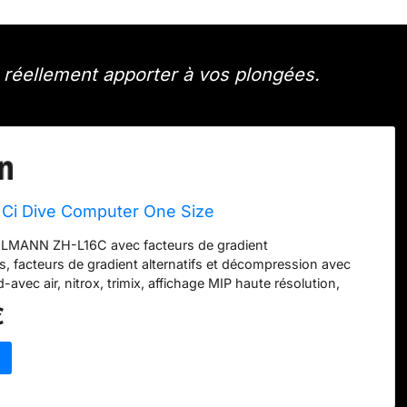
 réellement apporter à vos plongées.
Ci Dive Computer One Size
LMANN ZH-L16C avec facteurs de gradient
s, facteurs de gradient alternatifs et décompression avec
-avec air, nitrox, trimix, affichage MIP haute résolution,
 8 couleurs avec caractères MOLLE. À GRANDI Prise
€
rement inclinable avec détection de mémoire et intégration
des données de cylindre sans fouet pour jusqu'à cinq
ession du cylindre et le niveau de saturation affichés par
valles de valeur correspondantes pour une lecture en un coup
profondeur avec profondeur moyenne azzérable et