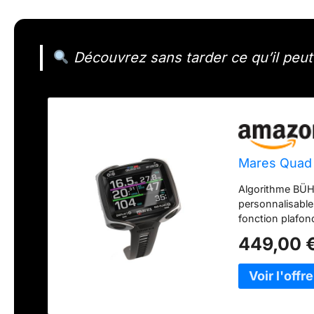
Découvrez sans tarder ce qu’il peut
Mares Quad 
Algorithme BÜH
personnalisable
fonction plafond
profondimètre,
449,00 
numérique entiè
de chronomètre 
émetteurs, la pr
couleurs. Inter
d'œil en mode 