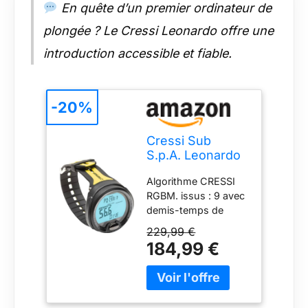
En quête d’un premier ordinateur de
plongée ? Le Cressi Leonardo offre une
introduction accessible et fiable.
-20%
Cressi Sub
S.p.A. Leonardo
Ordinateur de
Algorithme CRESSI
plongée Mixte,
RGBM. issus : 9 avec
Jaune/Noir, uni
demis-temps de
saturation compris
229,99 €
entre 2,5 et 480
184,99 €
minutes
Programme"Dive":
Ordinateur doté des
données de plongée