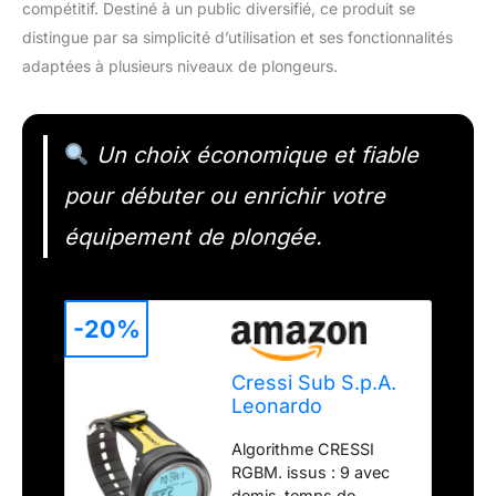
compétitif. Destiné à un public diversifié, ce produit se
distingue par sa simplicité d’utilisation et ses fonctionnalités
adaptées à plusieurs niveaux de plongeurs.
Un choix économique et fiable
pour débuter ou enrichir votre
équipement de plongée.
-20%
Cressi Sub S.p.A.
Leonardo
Ordinateur de
Algorithme CRESSI
plongée Mixte,
RGBM. issus : 9 avec
Jaune/Noir, uni
demis-temps de