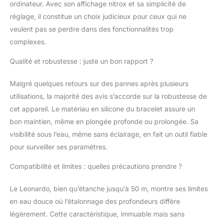
ordinateur. Avec son affichage nitrox et sa simplicité de
Possibilité d'effectuer
réglage, il constitue un choix judicieux pour ceux qui ne
une plongée au Nitrox
après celle effectuée à
veulent pas se perdre dans des fonctionnalités trop
l'air
complexes.
Qualité et robustesse : juste un bon rapport ?
Malgré quelques retours sur des pannes après plusieurs
utilisations, la majorité des avis s’accorde sur la robustesse de
cet appareil. Le matériau en silicone du bracelet assure un
bon maintien, même en plongée profonde ou prolongée. Sa
visibilité sous l’eau, même sans éclairage, en fait un outil fiable
pour surveiller ses paramètres.
Compatibilité et limites : quelles précautions prendre ?
Le Leonardo, bien qu’étanche jusqu’à 50 m, montre ses limites
en eau douce où l’étalonnage des profondeurs diffère
légèrement. Cette caractéristique, immuable mais sans