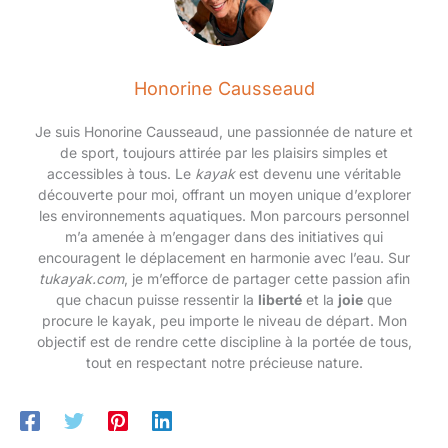
l'application Suunto, choisir différents styles d'affichage et
choisir les détails que vous souhaitez voir pendant votre
plongée La personnalisation des modes de plongée vous
permet également de définir les paramètres des gaz, des
algorithmes et des alarmes de plongée 【Connexion sans Sil】
Honorine Causseaud
Suivez facilement les données de pression atmosphérique
directement depuis votre poignet Associez votre Suunto D5 au
Suunto Tank POD avant de plonger pour connaître sans fil la
Je suis Honorine Causseaud, une passionnée de nature et
pression du réservoir sur l'écran Après votre plongée, vérifiez
votre consommation d'air dans l'application Suunto (par
de sport, toujours attirée par les plaisirs simples et
exemple en utilisant le Suunto Tank POD) et améliorez votre
accessibles à tous. Le
kayak
est devenu une véritable
plongée 【La Plongée en Toute Simplicité】Il peut afficher
découverte pour moi, offrant un moyen unique d’explorer
clairement le temps sous l'eau, la profondeur de plongée, la
température de l'eau et la vitesse de plongée Et peut stocker
les environnements aquatiques. Mon parcours personnel
99 enregistrements de plongée Planifiez et analysez les
m’a amenée à m’engager dans des initiatives qui
plongées et les informations de plongée, la programmation des
gaz et connectez-vous à votre smartphone via Bluetooth pour
encouragent le déplacement en harmonie avec l’eau. Sur
partager vos aventures sur votre PC avec le logiciel Suunto
tukayak.com
, je m’efforce de partager cette passion afin
DM5 La fonction de localisation affiche chaque plongée et
que chacun puisse ressentir la
liberté
et la
joie
que
aventure sur une carte
procure le kayak, peu importe le niveau de départ. Mon
objectif est de rendre cette discipline à la portée de tous,
tout en respectant notre précieuse nature.