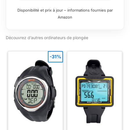
Possibilité d'effectuer
une plongée au
Disponibilité et prix à jour – informations fournies par
Nitrox après celle
Amazon
effectuée à l'air
Algorithme CRESSI
RGBM. issus : 9 avec
Découvrez d’autres ordinateurs de plongée
demis-temps de
saturation compris
entre 2,5 et 480
minutes
-31%
Programme"Dive":
Ordinateur doté des
données de plongée
Programme"Dive":
Ordinateur doté des
données de plongée
Possibilité d'effectuer
une plongée au
Nitrox après celle
effectuée à l'air