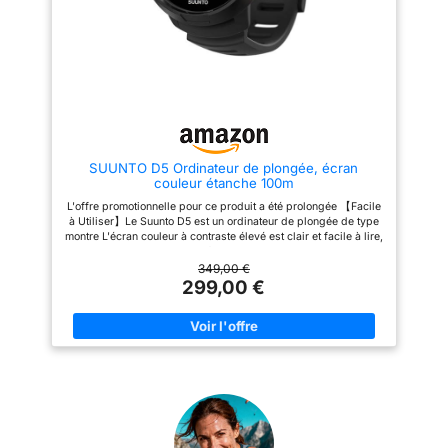
en toute tranquillité. GÈRE 3
MÉLANGES DE GAZ NITROX
DIFFÉRENTS : Fonction
exécutable pendant la plongée,
idéale pour les plongeurs
avancés ou techniques qui ont
besoin d'une gestion flexible du
gaz. RAFFAELLO N'EST PAS
SEULEMENT UN BIJOU DE
DESIGN, MAIS AUSSI
D'EFFICACITÉ : Son design
SUUNTO D5 Ordinateur de plongée, écran
ultraplat garantit que
couleur étanche 100m
l'ordinateur repose
confortablement sur le
L'offre promotionnelle pour ce produit a été prolongée 【Facile
brassard, réduisant ainsi la
à Utiliser】Le Suunto D5 est un ordinateur de plongée de type
résistance et l'encombrement.
montre L'écran couleur à contraste élevé est clair et facile à lire,
Son impressionnante autonomie
vous permettant de profiter et de vous concentrer sur
de 4 ans, ainsi que son
l'exploration du merveilleux monde sous-marin Le bracelet
349,00 €
remplacement facile par
peut être facilement remplacé Le Suunto D5 relie vos deux vies
299,00 €
l'utilisateur, vous garantissent
: les aventures sous-marines et les revivre plus tard et les
d'être prêt pour toutes vos
partager avec des amis 【Super Autonomie de la Batterie】
aventures de plongée. CRESSI,
Équipé d'une batterie rechargeable, la durée de vie de la
ENTREPRISE FAMILIALE :
batterie est jusqu'à 12 heures en mode plongée (complètement
Développe avec passion des
chargée) et la durée de vie de la batterie est jusqu'à 6 jours en
produits pour les sports
mode heure ; lorsque vous ne plongez pas, connectez-vous
nautiques depuis 1946.
sans fil à Suunto App pour recevoir des notifications
d'applications 【Plusieurs Modes de Plongée】Choisissez
entre 3 modes de plongée, naviguez dans le menu simple et
basculez facilement entre les vues et les paramètres Vous
pouvez facilement personnaliser votre mode de plongée dans