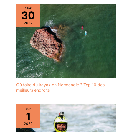
Mar
30
2022
Où faire du kayak en Normandie ? Top 10 des
meilleurs endroits
Avr
1
2022