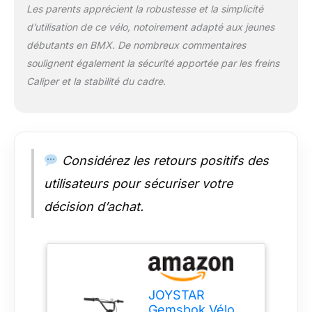
Les parents apprécient la robustesse et la simplicité
route, le parc ou les
d’utilisation de ce vélo, notoirement adapté aux jeunes
sentiers. Facile à
conduire -
débutants en BMX. De nombreux commentaires
L'entraînement à
soulignent également la sécurité apportée par les freins
vitesse unique
Caliper et la stabilité du cadre.
dispose d'une
manivelle monobloc
de 165 mm avec un
plateau de 36
pouces. Le frein de
Considérez les retours positifs des
selle arrière et le levier
de frein à main
utilisateurs pour sécuriser votre
assurent un contrôle
précis de la vitesse.
décision d’achat.
Jeu de roues fiable :
le jeu de roues est
équipé de pneus de
20" x 2,125" montés
sur des jantes 36H
en acier au carbone à
JOYSTAR
simple paroi, d'un
Gemsbok Vélo