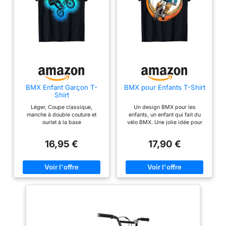
durable : le cadre en
acier Hi-Ten à haute
résistance offre au
conducteur un
maintien fiable et un
confort durable. Avec
une longueur de tube
supérieur de 19,9", ce
BMX Enfant Garçon T-
BMX pour Enfants T-Shirt
vélo BMX pour enfant
Shirt
est parfait pour la
Léger, Coupe classique,
Un design BMX pour les
route, le parc ou les
manche à double couture et
enfants, un enfant qui fait du
sentiers. Facile à
ourlet à la base
vélo BMX. Une jolie idée pour
conduire -
les enfants de course BMX et
les amateurs de BMX pour les
L'entraînement à
16,95 €
17,90 €
cyclistes BMX. Léger, Coupe
vitesse unique
classique, manche à double
couture et ourlet à la base
dispose d'une
manivelle monobloc
de 165 mm avec un
plateau de 36
pouces. Le frein de
selle arrière et le levier
de frein à main