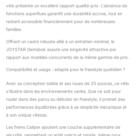
supérieur de 19,9", ce
vélo présente un excellent rapport qualité-prix. L’absence de
vélo BMX pour enfant
fonctions superflues garantit une durabilité accrue, tout en
est parfait pour la
restant accessible financièrement pour de nombreuses
route, le parc ou les
familles.
sentiers. Facile à
conduire -
Offrant un cadre robuste allié à un entretien minimal, le
L'entraînement à
vitesse unique dispose
JOYSTAR Gemsbok assure une longévité attractive par
d'une manivelle
rapport aux modèles concurrents de la même gamme de prix.
monobloc de 165 mm
avec un plateau de 36
Compatibilité et usage : adapté pour le freestyle quotidien ?
pouces. Le frein de
selle arrière et le levier
Avec sa conception solide et ses roues de 20 pouces, ce vélo
de frein à main
s’illustre dans les environnements variés. Que ce soit pour
assurent un contrôle
rouler dans des parcs ou débuter en freestyle, il promet des
précis de la vitesse.
Jeu de roues fiable : le
performances équilibrées grâce à sa simplicité mécanique et
jeu de roues est équipé
à son unique vitesse.
de pneus de 20" x
2,125" montés sur des
Les freins Caliper ajoutent une couche supplémentaire de
jantes 36H en acier au
sécurité, permettant un arrêt précis et rapide, même pour