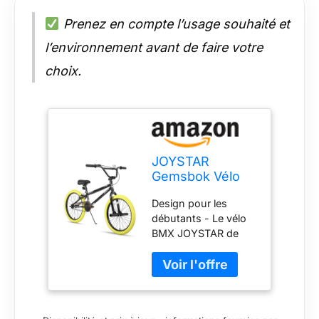
Prenez en compte l’usage souhaité et
l’environnement avant de faire votre
choix.
JOYSTAR
Gemsbok Vélo
BMX Freestyle
Design pour les
20" pour
débutants - Le vélo
garçons et filles
BMX JOYSTAR de
âgés de 7 à 11
20" est un excellent
ans, vélo pour
premier vélo BMX
enfants, 20",
pour les jeunes
jaune
conducteurs qui offre
tout ce dont un