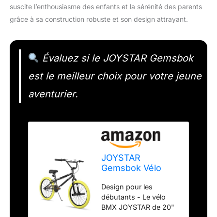
suscite l’enthousiasme des enfants et la sérénité des parents
grâce à sa construction robuste et son design attrayant.
Évaluez si le JOYSTAR Gemsbok
est le meilleur choix pour votre jeune
aventurier.
JOYSTAR
Gemsbok Vélo
BMX Freestyle 20"
Design pour les
pour garçons et
débutants - Le vélo
filles âgés de 7 à
BMX JOYSTAR de 20"
11 ans, vélo pour