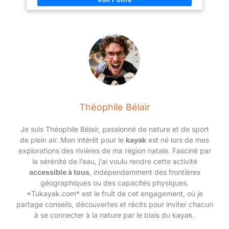
dents. Le frein en forme de U en aluminium et le levier de frein
à main assurent un contrôle précis de la vitesse. Et un rotor à
360° vous permet de tourner complètement le guidon, ce qui
rend la conduite encore plus amusante. Jeu de roues fiable : le
jeu de roues est équipé de pneus de 20" x 2,4" montés sur des
jantes en aluminium 36H, à simple paroi, avec un essieu avant
de 9,65 cm et une cassette 9T à roulements étanches à
l'arrière. 4 pegs BMX cool sont inclus. Montage facile : le vélo
est assemblé à 85 % et est fourni avec des outils de montage.
-
Théophile Bélair
Je suis Théophile Bélair, passionné de nature et de sport
de plein air. Mon intérêt pour le
kayak
est né lors de mes
explorations des rivières de ma région natale. Fasciné par
la sérénité de l’eau, j’ai voulu rendre cette activité
accessible à tous
, indépendamment des frontières
géographiques ou des capacités physiques.
*Tukayak.com* est le fruit de cet engagement, où je
partage conseils, découvertes et récits pour inviter chacun
à se connecter à la nature par le biais du kayak.