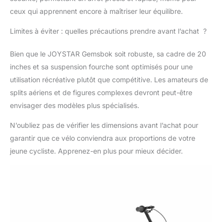
carbone à simple paroi,
ceux qui apprennent encore à maîtriser leur équilibre.
d'un moyeu avant de
3/8" avec six pans
Limites à éviter : quelles précautions prendre avant l’achat ?
creux et d'une cassette
18T avec roulements
Bien que le JOYSTAR Gemsbok soit robuste, sa cadre de 20
étanches à l'arrière.
Montage et garantie -
inches et sa suspension fourche sont optimisés pour une
Le vélo de 20/24" est
utilisation récréative plutôt que compétitive. Les amateurs de
monté à 85 % et est
splits aériens et de figures complexes devront peut-être
livré avec un outil de
envisager des modèles plus spécialisés.
montage.
N’oubliez pas de vérifier les dimensions avant l’achat pour
garantir que ce vélo conviendra aux proportions de votre
jeune cycliste. Apprenez-en plus pour mieux décider.