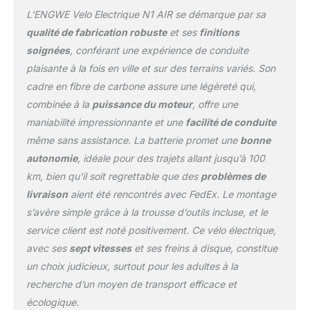
𝗰𝗼𝘂𝗽𝗹𝗲 par rapport à un
L’ENGWE Velo Electrique N1 AIR se démarque par sa
capteur de vitesse, il
qualité de fabrication robuste
et ses
finitions
peut détecter avec
soignées
, conférant une expérience de conduite
précision chacun de vos
plaisante à la fois en ville et sur des terrains variés. Son
pas et rendre la
𝗰𝗼𝗻𝗱𝘂𝗶𝘁𝗲 𝗽𝗹𝘂𝘀 𝗱𝗼𝘂𝗰𝗲
cadre en fibre de carbone assure une légèreté qui,
𝗲𝘁 𝗽𝗹𝘂𝘀 𝘀û𝗿𝗲 𝘀𝗮𝗻𝘀
combinée à la
puissance du moteur
, offre une
𝗱é𝗹𝗮𝗶. ★𝗧𝗿è𝘀 𝗹𝗼𝗻𝗴𝘂𝗲
maniabilité impressionnante et une
facilité de conduite
𝗱𝘂𝗿é𝗲 𝗱𝗲 𝘃𝗶𝗲 𝗱𝗲 𝗹𝗮
même sans assistance. La batterie promet une
bonne
𝗯𝗮𝘁𝘁𝗲𝗿𝗶𝗲: 𝗯𝗮𝘁𝘁𝗲𝗿𝗶𝗲
𝗿𝗲𝗺𝗽𝗹𝗮ç𝗮𝗯𝗹𝗲 𝟯𝟲𝗩
autonomie
, idéale pour des trajets allant jusqu’à 100
𝟭𝟬𝗔𝗵, peut parcourir
km, bien qu’il soit regrettable que des
problèmes de
jusqu'à 𝟭𝟬𝟬𝗸𝗺 en mode
livraison
aient été rencontrés avec FedEx. Le montage
d'assistance en 𝟭è𝗿𝗲
s’avère simple grâce à la trousse d’outils incluse, et le
𝘃𝗶𝘁𝗲𝘀𝘀𝗲, é𝗾𝘂𝗶𝗹𝗶𝗯𝗿𝗲
𝗹é𝗴è𝗿𝗲𝘁é 𝗲𝘁
service client est noté positivement. Ce vélo électrique,
𝗲𝘅𝗽é𝗿𝗶𝗲𝗻𝗰𝗲, rendant la
avec ses
sept vitesses
et ses freins à disque, constitue
conduite plus
un choix judicieux, surtout pour les adultes à la
confortable. La
recherche d’un moyen de transport efficace et
conception de la batterie
amovible élimine le
écologique.