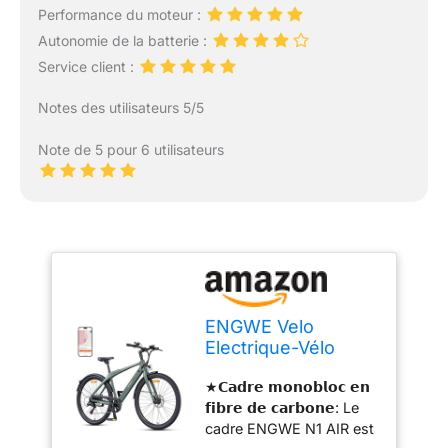
Performance du moteur :
Autonomie de la batterie :
Service client :
Notes des utilisateurs 5/5
Note de 5 pour 6 utilisateurs
ENGWE Velo
Electrique-Vélo
électrique avec
★𝗖𝗮𝗱𝗿𝗲 𝗺𝗼𝗻𝗼𝗯𝗹𝗼𝗰 𝗲𝗻
Batterie 36V 10Ah,
𝗳𝗶𝗯𝗿𝗲 𝗱𝗲 𝗰𝗮𝗿𝗯𝗼𝗻𝗲: Le
VTT Homme Adulte
cadre ENGWE N1 AIR est
avec Support de