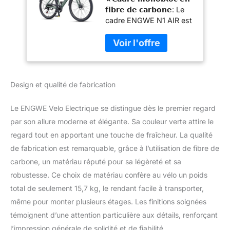
Batterie 36V 10Ah,
𝗳𝗶𝗯𝗿𝗲 𝗱𝗲 𝗰𝗮𝗿𝗯𝗼𝗻𝗲: Le
VTT Homme Adulte
cadre ENGWE N1 AIR est
avec Support de
fabriqué à partir de
Couple,
matériaux en fibre de
Transmission à 7
𝗰𝗮𝗿𝗯𝗼𝗻𝗲 𝗱𝗲 𝗵𝗮𝘂𝘁𝗲
Vitesses avec APP
𝗾𝘂𝗮𝗹𝗶𝘁é et est monobloc
et Bluetooth, BIS
sans points de rupture. Il
100km,N1 AIR (Vert)
Design et qualité de fabrication
a une 𝗺𝗲𝗶𝗹𝗹𝗲𝘂𝗿𝗲
𝗿𝗶𝗴𝗶𝗱𝗶𝘁é 𝗲𝘁 𝗿é?𝗶𝘀𝘁𝗮𝗻𝗰𝗲
et est plus 𝗹é𝗴𝗲𝗿 avec la
Le ENGWE Velo Electrique se distingue dès le premier regard
même rigidité et
par son allure moderne et élégante. Sa couleur verte attire le
résistance. 𝟭𝟱,𝟲 𝗸𝗴, plus
regard tout en apportant une touche de fraîcheur. La qualité
léger, ce qui rend vos
de fabrication est remarquable, grâce à l’utilisation de fibre de
déplacements en ville
moins stressants et plus
carbone, un matériau réputé pour sa légèreté et sa
efficaces. ★𝗦𝘆𝘀𝘁è𝗺𝗲
robustesse. Ce choix de matériau confère au vélo un poids
𝗱'𝗲𝗻𝘁𝗿𝗮î𝗻𝗲𝗺𝗲𝗻𝘁
total de seulement 15,7 kg, le rendant facile à transporter,
𝗠𝗜𝗩𝗜𝗖𝗘: ENGWE N1 AIR
même pour monter plusieurs étages. Les finitions soignées
est équipé d'un 𝗺𝗼𝘁𝗲𝘂𝗿
à 𝗿𝗼𝘁𝗼𝗿 𝗶𝗻𝘁𝗲𝗿𝗻𝗲, plus
témoignent d’une attention particulière aux détails, renforçant
𝗽𝗲𝘁𝗶𝘁 𝗲𝘁 𝗽𝗹𝘂𝘀 𝗹é𝗴𝗲𝗿 et a
l’impression générale de solidité et de fiabilité.