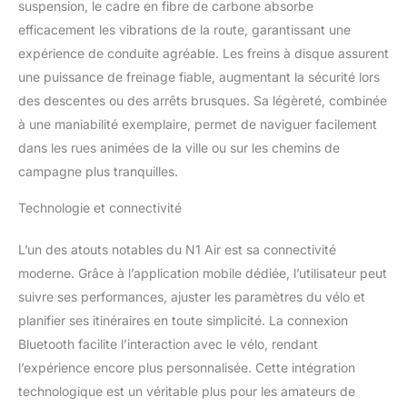
confortable. La
suspension, le cadre en fibre de carbone absorbe
conception de la batterie
efficacement les vibrations de la route, garantissant une
amovible élimine le
expérience de conduite agréable. Les freins à disque assurent
besoin de transporter le
une puissance de freinage fiable, augmentant la sécurité lors
vélo électrique pour le
recharger, ce qui rend les
des descentes ou des arrêts brusques. Sa légèreté, combinée
déplacements plus
à une maniabilité exemplaire, permet de naviguer facilement
pratiques. ★𝗜𝗢𝗧+𝗢𝗧𝗔 :
dans les rues animées de la ville ou sur les chemins de
N1 AIR est équipé d'une
campagne plus tranquilles.
fonction 𝗔𝗣𝗣 𝗲𝘁
𝗕𝗹𝘂𝗲𝘁𝗼𝗼𝘁𝗵. Lorsque
Technologie et connectivité
vous quittez le vélo
électrique, l'é𝗰𝗿𝗮𝗻 𝗟𝗖𝗗
L’un des atouts notables du N1 Air est sa connectivité
𝗲𝘁 𝗹𝗲 𝘀𝘆𝘀𝘁è𝗺𝗲
𝗱'𝗮𝗹𝗶𝗺𝗲𝗻𝘁𝗮𝘁𝗶𝗼𝗻 𝘀𝗲𝗿𝗼𝗻𝘁
moderne. Grâce à l’application mobile dédiée, l’utilisateur peut
𝗮𝘂𝘁𝗼𝗺𝗮𝘁𝗶𝗾𝘂𝗲𝗺𝗲𝗻𝘁
suivre ses performances, ajuster les paramètres du vélo et
𝘃𝗲𝗿𝗿𝗼𝘂𝗶𝗹𝗹é𝘀 (dans ce
planifier ses itinéraires en toute simplicité. La connexion
cas, vous ne pouvez
Bluetooth facilite l’interaction avec le vélo, rendant
conduire le vélo
électrique qu'avec vos
l’expérience encore plus personnalisée. Cette intégration
pieds. Pour une
technologique est un véritable plus pour les amateurs de
protection plus élevée,