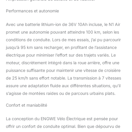
un couple de sortie
maximum de 𝟰𝟬 𝗡𝗺.
Performances et autonomie
Équipé d'un 𝗰𝗮𝗽𝘁𝗲𝘂𝗿 𝗱𝗲
𝗰𝗼𝘂𝗽𝗹𝗲 par rapport à un
Avec une batterie lithium-ion de 36V 10Ah incluse, le N1 Air
capteur de vitesse, il
promet une autonomie pouvant atteindre 100 km, selon les
peut détecter avec
conditions de conduite. Lors de mes essais, j’ai pu parcourir
précision chacun de vos
pas et rendre la
jusqu’à 95 km sans recharger, en profitant de l’assistance
𝗰𝗼𝗻𝗱𝘂𝗶𝘁𝗲 𝗽𝗹𝘂𝘀 𝗱𝗼𝘂𝗰𝗲
électrique pour minimiser l’effort sur des trajets variés. Le
𝗲𝘁 𝗽𝗹𝘂𝘀 𝘀û𝗿𝗲 𝘀𝗮𝗻𝘀
moteur, discrètement intégré dans la roue arrière, offre une
𝗱é𝗹𝗮𝗶. ★𝗧𝗿è𝘀 𝗹𝗼𝗻𝗴𝘂𝗲
puissance suffisante pour maintenir une vitesse de croisière
𝗱𝘂𝗿é𝗲 𝗱𝗲 𝘃𝗶𝗲 𝗱𝗲 𝗹𝗮
𝗯𝗮𝘁𝘁𝗲𝗿𝗶𝗲: 𝗯𝗮𝘁𝘁𝗲𝗿𝗶𝗲
de 25 km/h sans effort notable. La transmission à 7 vitesses
𝗿𝗲𝗺𝗽𝗹𝗮ç𝗮𝗯𝗹𝗲 𝟯𝟲𝗩
assure une adaptation fluide aux différentes situations, qu’il
𝟭𝟬𝗔𝗵, peut parcourir
s’agisse de montées raides ou de parcours urbains plats.
jusqu'à 𝟭𝟬𝟬𝗸𝗺 en mode
d'assistance en 𝟭è𝗿𝗲
Confort et maniabilité
𝘃𝗶𝘁𝗲𝘀𝘀𝗲, é𝗾𝘂𝗶𝗹𝗶𝗯𝗿𝗲
𝗹é𝗴è𝗿𝗲𝘁é 𝗲𝘁
La conception du ENGWE Vélo Électrique est pensée pour
𝗲𝘅𝗽é𝗿𝗶𝗲𝗻𝗰𝗲, rendant la
offrir un confort de conduite optimal. Bien que dépourvu de
conduite plus