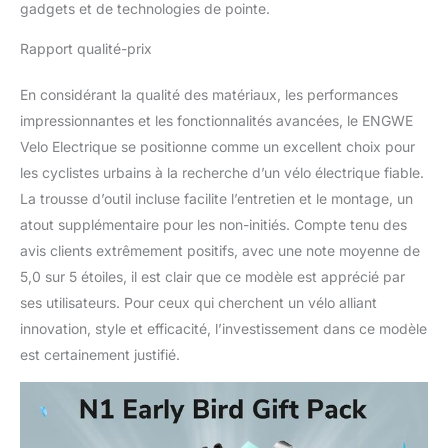
gadgets et de technologies de pointe.
vous pouvez verrouiller
le vélo électrique avec le
Rapport qualité-prix
cadenas). ★𝗙𝗼𝗻𝗰𝘁𝗶𝗼𝗻
𝗚𝗣𝗦: Grâce à la fonction
En considérant la qualité des matériaux, les performances
GPS, vous pouvez
impressionnantes et les fonctionnalités avancées, le ENGWE
également vérifier la
localisation du véhicule à
Velo Electrique se positionne comme un excellent choix pour
tout moment. Toutes les
les cyclistes urbains à la recherche d’un vélo électrique fiable.
données de conduite
La trousse d’outil incluse facilite l’entretien et le montage, un
peuvent être consultées
atout supplémentaire pour les non-initiés. Compte tenu des
à tout moment dans
l'APP et vos données de
avis clients extrêmement positifs, avec une note moyenne de
conduite peuvent être
5,0 sur 5 étoiles, il est clair que ce modèle est apprécié par
gérées intelligemment
ses utilisateurs. Pour ceux qui cherchent un vélo alliant
pour rendre la conduite
innovation, style et efficacité, l’investissement dans ce modèle
plus significative.
est certainement justifié.