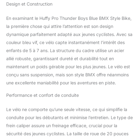
Design et Construction
typique Huffy Pro, ce
vélo se démarque
certainement des autres
En examinant le Huffy Pro Thunder Boys Blue BMX Style Bike,
Les pneus à roulement
la première chose qui attire l’attention est son design
rapide et la transmission
dynamique parfaitement adapté aux jeunes cyclistes. Avec sa
équilibrée vous
couleur bleu vif, ce vélo capte instantanément l’intérêt des
permettent de pédaler
librement pendant les
enfants de 5 à 7 ans. La structure du cadre utilise un acier
cascades et la vitesse.
allié robuste, garantissant dureté et durabilité tout en
Prise en charge complète
maintenant un poids gérable pour les plus jeunes. Le vélo est
de la garantie sans souci
conçu sans suspension, mais son style BMX offre néanmoins
de Huffy et un excellent
support client Étriers de
une excellente maniabilité pour les aventures en piste.
frein avant et arrière pour
Performance et confort de conduite
un contrôle solide
Le vélo ne comporte qu’une seule vitesse, ce qui simplifie la
conduite pour les débutants et minimise l’entretien. Le type de
frein caliper assure un freinage efficace, crucial pour la
sécurité des jeunes cyclistes. La taille de roue de 20 pouces