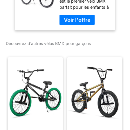
est le premier vélo BMX
parfait pour les enfants à
partir de 6 ans ou avec
une taille comprise entre
117 et 135 cm Avec sa
finition bleue brillante
vive et son design
Découvrez d’autres vélos BMX pour garçons
typique Huffy Pro, ce
vélo se démarque
certainement des autres
Les pneus à roulement
rapide et la transmission
équilibrée vous
permettent de pédaler
librement pendant les
cascades et la vitesse.
Prise en charge complète
de la garantie sans souci
de Huffy et un excellent
support client Étriers de
frein avant et arrière pour
un contrôle solide