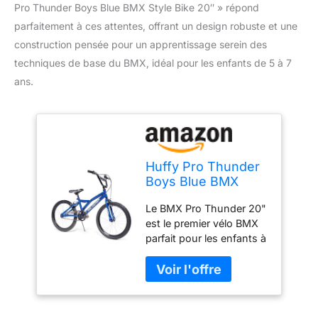
Pro Thunder Boys Blue BMX Style Bike 20″ » répond
parfaitement à ces attentes, offrant un design robuste et une
construction pensée pour un apprentissage serein des
techniques de base du BMX, idéal pour les enfants de 5 à 7
ans.
Huffy Pro Thunder
Boys Blue BMX
Style Bike 20" - 5-7
Le BMX Pro Thunder 20"
Ans
est le premier vélo BMX
parfait pour les enfants à
partir de 6 ans ou avec
une taille comprise entre
117 et 135 cm Avec sa
finition bleue brillante
vive et son design