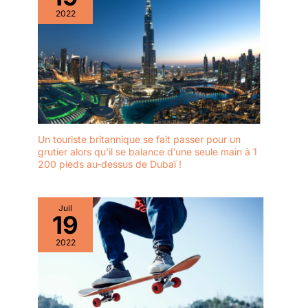
2022
Un touriste britannique se fait passer pour un
grutier alors qu’il se balance d’une seule main à 1
200 pieds au-dessus de Dubaï !
Juil
19
2022