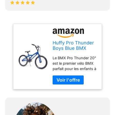
Huffy Pro Thunder
Boys Blue BMX
Style Bike 20" - 5-7
Le BMX Pro Thunder 20"
Ans
est le premier vélo BMX
parfait pour les enfants à
partir de 6 ans ou avec
une taille comprise entre
117 et 135 cm Avec sa
finition bleue brillante
vive et son design
typique Huffy Pro, ce
vélo se démarque
certainement des autres