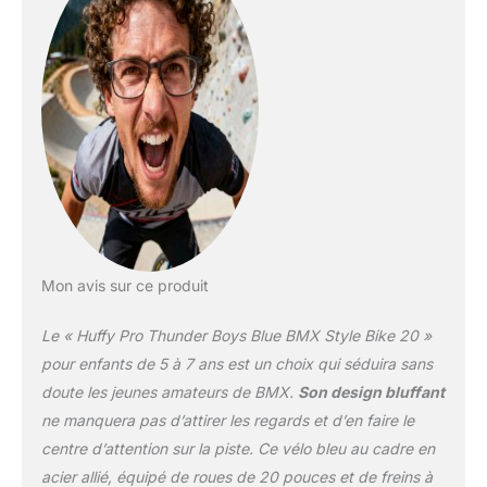
Les pneus à roulement
rapide et la transmission
équilibrée vous
permettent de pédaler
librement pendant les
cascades et la vitesse.
Prise en charge complète
de la garantie sans souci
de Huffy et un excellent
support client Étriers de
frein avant et arrière pour
un contrôle solide
Mon avis sur ce produit
Le « Huffy Pro Thunder Boys Blue BMX Style Bike 20 »
pour enfants de 5 à 7 ans est un choix qui séduira sans
doute les jeunes amateurs de BMX.
Son design bluffant
ne manquera pas d’attirer les regards et d’en faire le
centre d’attention sur la piste. Ce vélo bleu au cadre en
acier allié, équipé de roues de 20 pouces et de freins à