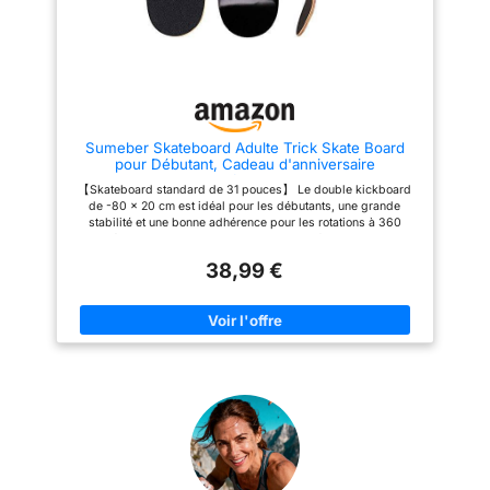
points lumineux dans
l'obscurité, ce qui attire le
regard. ✪ 【Stable et solide】
Roulement en acier au carbone
ABCE-7 + roue en PU blanc ou
transparent (nouvelle roue de
perfusion en PU de 53 mm de
diamètre extérieur, 70%
d'élasticité élevée, dureté 90A,
Sumeber Skateboard Adulte Trick Skate Board
élasticité élevée, résistance
pour Débutant, Cadeau d'anniversaire
élevée à l'usure, dureté élevée,
Skateboards pour Enfants Adolescent Adultes
font du bruit de plancher
【Skateboard standard de 31 pouces】 Le double kickboard
(Tout Noir)
coulissant lisse). ✪ 【Meilleur
de -80 x 20 cm est idéal pour les débutants, une grande
cadeau】 La conception à
stabilité et une bonne adhérence pour les rotations à 360
double coup de pied concave
degrés, la course d'orientation et d'autres figures de base
entièrement symétrique offre un
【Durable】 - 7 couches d'érable canadien, haute densité,
bon contrôle, ce qui convient
38,99 €
pour les figures de skateboard classiques; Capacité de
très bien aux patineurs pour
charge maximale: 100 kg, convient aux adultes et aux enfants.
faire des tours. Il convient à
【Roulements à billes en PU】 -Roues en PU 85A super lisses
tous les skateurs. Le
de 55 x 40 mm avec roulements à billes de précision ABEC-7
skateboard avec un design de
et roulements à billes en PU. Convient pour la rue des
couleur à la mode est un cadeau
patineurs, les skateparks, les rampes, les piscines et autres
idéal pour les débutants ou les
surfaces lisses ou même les sols rugueux. 【Planche à
professionnels. ✪【Modèle
roulettes complète】: Notre planche à roulettes complète est
personnel】Transfert de chaleur
livrée entièrement assemblée, prête à rouler hors de la boîte.
arrière + support de mouette +
Ne pèse que 2 kg, vous pouvez facilement le conduire, le
coussin d'absorption des chocs
contrôler et le transporter. Aussi, le meilleur cadeau pour les
en PU jaune (le support du
enfants, adolescents et adultes. 【Remarque】 - Avant ou
support de mouette est plus
après le premier trajet, vous devez absolument vérifier si les
solide et plus sûr; le coussin
vis des rouleaux et les vis qui maintiennent les essieux sont