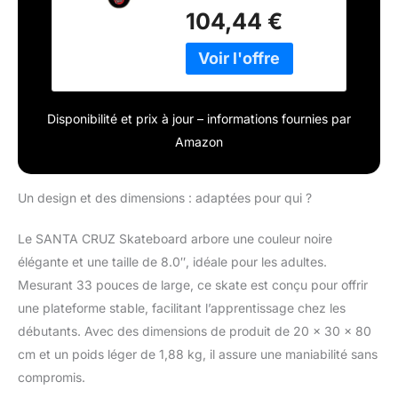
: 31.2" Déjà monté
104,44 €
Disponibilité et prix à jour – informations fournies par
Amazon
Un design et des dimensions : adaptées pour qui ?
Le SANTA CRUZ Skateboard arbore une couleur noire
élégante et une taille de 8.0″, idéale pour les adultes.
Mesurant 33 pouces de large, ce skate est conçu pour offrir
une plateforme stable, facilitant l’apprentissage chez les
débutants. Avec des dimensions de produit de 20 x 30 x 80
cm et un poids léger de 1,88 kg, il assure une maniabilité sans
compromis.