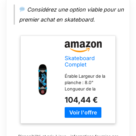
Considérez une option viable pour un
premier achat en skateboard.
Skateboard
Complet
Screaming Hand
Érable Largeur de la
8.0 x 31.25
planche : 8.0"
Longueur de la
planche : 31.2" Déjà
104,44 €
monté