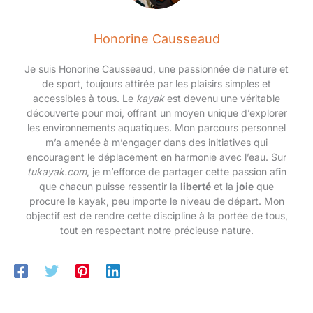
d'absorption des chocs à haute
trop serrées ou trop lâches; et peut devoir être resserré ou
élasticité 95A est plus résistant
desserré.Si vous avez des questions après avoir reçu la
à l'usure et peut être rapidement
planche à roulettes, n'hésitez pas à nous contacter. Nous
réinitialisé, de sorte qu'il peut
Honorine Causseaud
résoudrons cela pour vous dès que possible.
glisser Si vous avez des
questions, n'hésitez pas à nous
contacter et nous vous
Je suis Honorine Causseaud, une passionnée de nature et
répondrons dans les 24 heures.
de sport, toujours attirée par les plaisirs simples et
accessibles à tous. Le
kayak
est devenu une véritable
découverte pour moi, offrant un moyen unique d’explorer
les environnements aquatiques. Mon parcours personnel
m’a amenée à m’engager dans des initiatives qui
encouragent le déplacement en harmonie avec l’eau. Sur
tukayak.com
, je m’efforce de partager cette passion afin
que chacun puisse ressentir la
liberté
et la
joie
que
procure le kayak, peu importe le niveau de départ. Mon
objectif est de rendre cette discipline à la portée de tous,
tout en respectant notre précieuse nature.