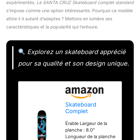
expérimentés.
Le SANTA CRUZ Skateboard complet standard
s’impose comme une option intéressante. Pourquoi ce modèle
attire-t-il autant d’adeptes ? Mettons en lumière ses
caractéristiques et la popularité qui l’entoure.
Explorez un skateboard apprécié
pour sa qualité et son design unique.
Skateboard
Complet
Screaming Hand
Érable Largeur de la
8.0 x 31.25
planche : 8.0"
Longueur de la planche