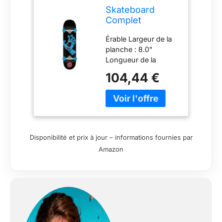
Skateboard
Complet
Screaming Hand
Érable Largeur de la
8.0 x 31.25
planche : 8.0"
Longueur de la
planche : 31.2" Déjà
104,44 €
monté
Disponibilité et prix à jour – informations fournies par
Amazon