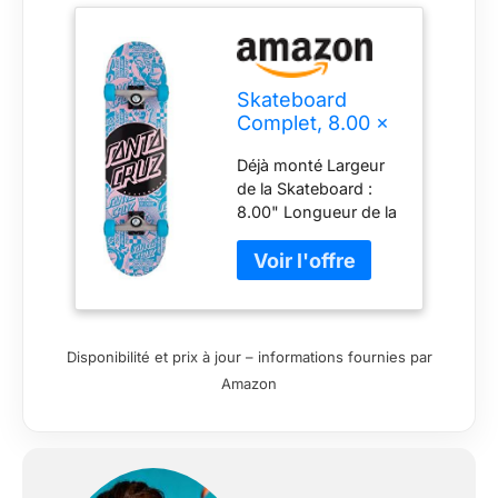
Skateboard
Complet, 8.00 x
31.25, Flier Dot
Déjà monté Largeur
Full
de la Skateboard :
8.00" Longueur de la
Skateboard : 31.25"
Prêt à l'emploi
Disponibilité et prix à jour – informations fournies par
Amazon