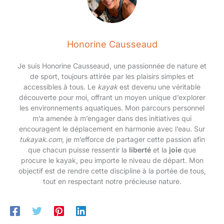
support de mouette est plus
les rues. 31" longueur x 8" large, faites de cette planche une
solide et plus sûr; le coussin
explosion à monter avec beaucoup d'espace pour vos pieds
d'absorption des chocs à haute
sur le dessus du pont. Pese seulement 5 livres, vous pouvez
élasticité 95A est plus résistant
facilement monter, contrôler et porter autour 【Impression belle
à l'usure et peut être rapidement
et durable】: La couleur et le design graphique sur le tableau
réinitialisé, de sorte qu'il peut
Honorine Causseaud
sont assez créatifs et attrayants, vous vous distinguerez
glisser Si vous avez des
certainement parmi vos amis à travers les différentes tranches
questions, n'hésitez pas à nous
d'âge. Ce skateboard Sefulim toujours un bon cadeau autour
contacter et nous vous
Je suis Honorine Causseaud, une passionnée de nature et
des anniversaires pour votre garçon ou votre fille, les
répondrons dans les 24 heures.
vacances et d'autres occasions spéciales.
de sport, toujours attirée par les plaisirs simples et
accessibles à tous. Le
kayak
est devenu une véritable
découverte pour moi, offrant un moyen unique d’explorer
les environnements aquatiques. Mon parcours personnel
m’a amenée à m’engager dans des initiatives qui
encouragent le déplacement en harmonie avec l’eau. Sur
tukayak.com
, je m’efforce de partager cette passion afin
que chacun puisse ressentir la
liberté
et la
joie
que
procure le kayak, peu importe le niveau de départ. Mon
objectif est de rendre cette discipline à la portée de tous,
tout en respectant notre précieuse nature.