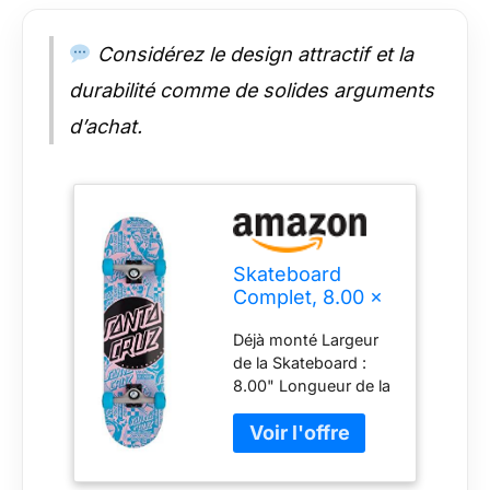
Considérez le design attractif et la
durabilité comme de solides arguments
d’achat.
Skateboard
Complet, 8.00 x
31.25, Flier Dot
Déjà monté Largeur
Full
de la Skateboard :
8.00" Longueur de la
Skateboard : 31.25"
Prêt à l'emploi