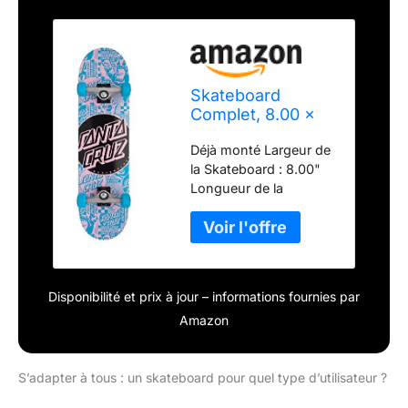
Skateboard
Complet, 8.00 x
31.25, Flier Dot Full
Déjà monté Largeur de
la Skateboard : 8.00"
Longueur de la
Skateboard : 31.25"
Prêt à l'emploi
Disponibilité et prix à jour – informations fournies par
Amazon
S’adapter à tous : un skateboard pour quel type d’utilisateur ?