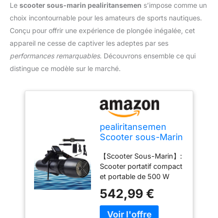
Le
scooter sous-marin pealiritansemen
s’impose comme un
choix incontournable pour les amateurs de sports nautiques.
Conçu pour offrir une expérience de plongée inégalée, cet
appareil ne cesse de captiver les adeptes par ses
performances remarquables
. Découvrons ensemble ce qui
distingue ce modèle sur le marché.
pealiritansemen
Scooter sous-Marin
pour La Plongée en
【Scooter Sous-Marin】:
Apnée, Scooters De
Scooter portatif compact
Mer avec Poignée
et portable de 500 W
De Plongée, Durée
avec une vitesse de lame
D'utilisation De 40 À
542,99 €
de 1800-2700 tr/min et
130 Min,
une plage de vitesse de
Équipement De
3-7 km/h. Deux modes