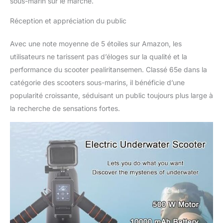
sous-marin sur le marché.
pas à vous soucier de sa
qualité, il a été testé par
Réception et appréciation du public
de nombreux impacts et
chutes et est très
Avec une note moyenne de 5 étoiles sur Amazon, les
robuste. De plus, il est
fait de matériaux qui ne
utilisateurs ne tarissent pas d’éloges sur la qualité et la
rouillent pas facilement,
performance du scooter pealiritansemen. Classé 65e dans la
vous pouvez donc nager
catégorie des scooters sous-marins, il bénéficie d’une
à votre guise sans vous
popularité croissante, séduisant un public toujours plus large à
soucier de sa longévité.
【Large Application】:
la recherche de sensations fortes.
Les boosters de plongée
sont suffisamment
compacts pour être
transportés dans votre
bagage à main. De la
plongée en apnée au
paddle board et même
aux scooters de piscine,
il gère tout avec facilité.
Largement utilisé pour
les activités de plongée