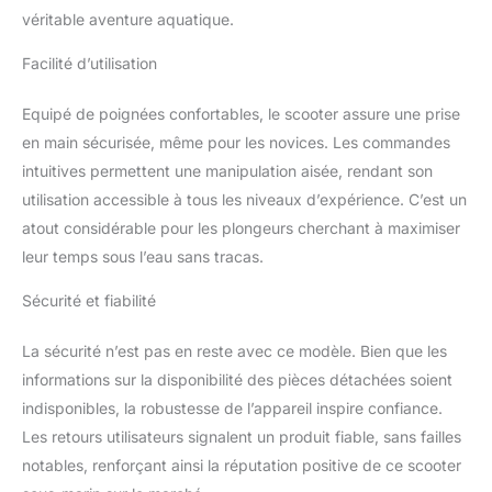
électrique est équipé
véritable aventure aquatique.
d'une poignée portable
amovible qui est à
Facilité d’utilisation
dégagement rapide pour
un transport et une
Equipé de poignées confortables, le scooter assure une prise
utilisation faciles. En plus
en main sécurisée, même pour les novices. Les commandes
d'être portable, vous
intuitives permettent une manipulation aisée, rendant son
pouvez le monter sur un
paddleboard ou un
utilisation accessible à tous les niveaux d’expérience. C’est un
kayak et l'utiliser pour
atout considérable pour les plongeurs cherchant à maximiser
compléter les ailerons
leur temps sous l’eau sans tracas.
pour devenir un aileron
puissant qui fournit une
Sécurité et fiabilité
grande puissance à votre
appareil. 【Matériau
La sécurité n’est pas en reste avec ce modèle. Bien que les
Fiable】: Le scooter de
informations sur la disponibilité des pièces détachées soient
mer de plongée en apnée
est fabriqué en une seule
indisponibles, la robustesse de l’appareil inspire confiance.
pièce de coque en
Les retours utilisateurs signalent un produit fiable, sans failles
plastique moulé par
notables, renforçant ainsi la réputation positive de ce scooter
injection, vous n'avez