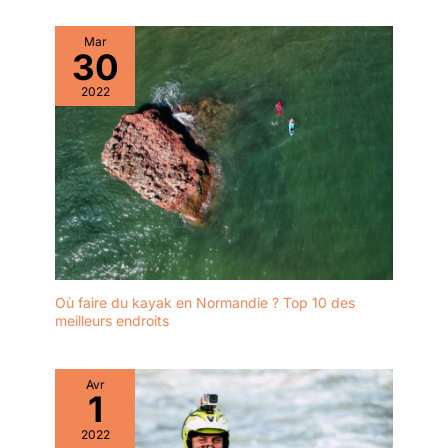
Mar
30
2022
Où faire du kayak en Normandie ? Top 10 des
meilleurs endroits
Avr
1
2022