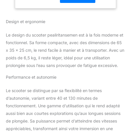
Natation pour
d'utilisation augmentent
Sports Nautiques
les options pour son
pour Adultes
expérience dans
Design et ergonomie
différents
environnements. Avec le
Le design du scooter pealiritansemen est à la fois moderne et
support sur la poignée,
une caméra sous-marine
fonctionnel. Sa forme compacte, avec des dimensions de 65
peut être installée.
x 35 x 25 cm, le rend facile à manier et à transporter. Avec un
【Batterie Haute
poids de 6,5 kg, il reste léger, idéal pour une utilisation
Capacité】: Le booster
prolongée sous l’eau sans provoquer de fatigue excessive.
sous-marin portable est
alimenté par une batterie
Performance et autonomie
d'une capacité de 10 000
mAh qui vous permet de
Le scooter se distingue par sa flexibilité en termes
naviguer dans l'eau
jusqu'à 130 minutes avec
d’autonomie, variant entre 40 et 130 minutes de
une charge complète, et
fonctionnement. Une gamme d’utilisation qui le rend adapté
dispose d'un moteur
aussi bien aux courtes explorations qu’aux longues sessions
sans balai à faible bruit.
de plongée. Sa puissance permet d’atteindre des vitesses
【Poignée Amovible】:
Le scooter sous-marin
appréciables, transformant ainsi votre immersion en une