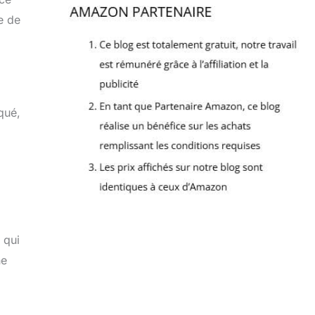
e de
iqué,
 qui
ne