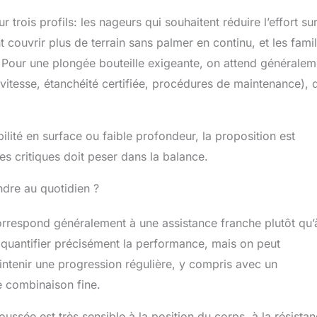
longée plus immersive. Le forfait comprend 1 x scooter
rique, 1 x chargeur, 1 x batterie au lithium. 【Large
r trois profils: les nageurs qui souhaitent réduire l’effort su
 scooter sous-marin à hélice permet non seulement aux
 couvrir plus de terrain sans palmer en continu, et les famil
user dans l'eau, mais amène également les adultes à
). Pour une plongée bouteille exigeante, on attend généralem
de sous-marin. Convient pour les terrains de jeux, les
rds de rivières, les bords de lacs, les hauts-fonds, les étangs,
itesse, étanchéité certifiée, procédures de maintenance), 
ongée, la plongée en apnée, la natation ou d'autres activités
obilité en surface ou faible profondeur, la proposition est
s critiques doit peser dans la balance.
ndre au quotidien ?
rrespond généralement à une assistance franche plutôt qu’
de quantifier précisément la performance, mais on peut
intenir une progression régulière, y compris avec un
 combinaison fine.
oussée est très sensible à la position du corps, à la résista