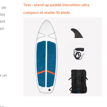
Test : stand up paddle Decathlon ultra
r de
compact et stable 10 pieds
les
ent
qui
à un
nce