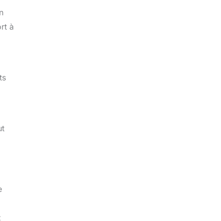
n
rt à
ts
ut
e
z