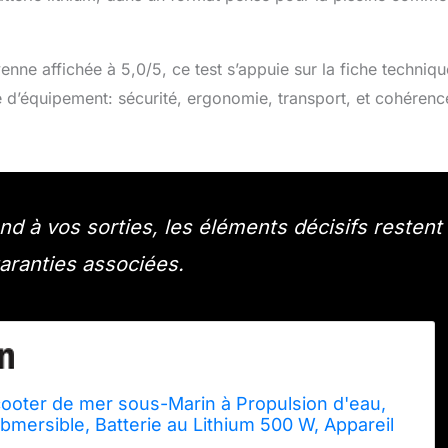
enne affichée à 5,0/5, ce test s’appuie sur la fiche techniqu
pe d’équipement: sécurité, ergonomie, transport, et cohérenc
d à vos sorties, les éléments décisifs restent
garanties associées.
ooter de mer sous-Marin à Propulsion d'eau,
ubmersible, Batterie au Lithium 500 W, Appareil
pour Sports Nautiques, Piscine, plongée en