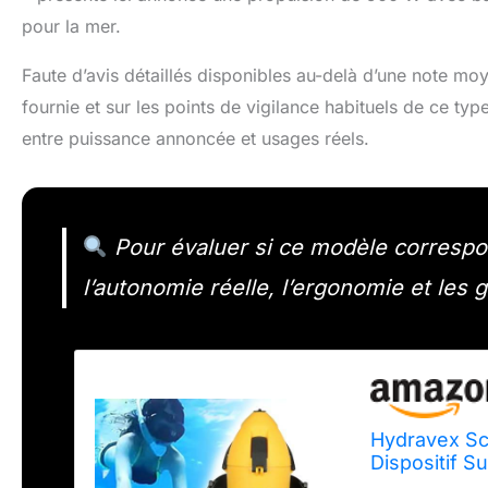
pour la mer.
Faute d’avis détaillés disponibles au-delà d’une note moy
fournie et sur les points de vigilance habituels de ce ty
entre puissance annoncée et usages réels.
Pour évaluer si ce modèle correspon
l’autonomie réelle, l’ergonomie et les 
Hydravex Sc
Dispositif S
de Natation 