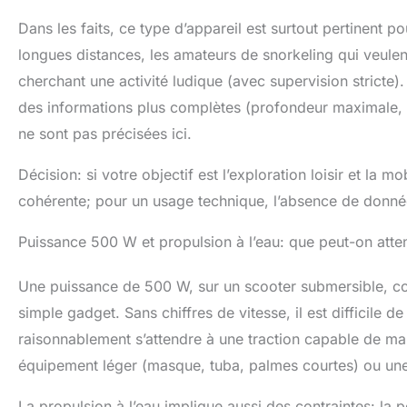
expérience de p
sous-marin élect
Dans les faits, ce type d’appareil est surtout pertinent pou
application】Le
longues distances, les amateurs de snorkeling qui veulent
enfants de s'am
cherchant une activité ludique (avec supervision stricte
explorer le mon
piscines, les bo
des informations plus complètes (profondeur maximale, v
les bains, la pl
ne sont pas précisées ici.
sous-marines.
Décision: si votre objectif est l’exploration loisir et la m
cohérente; pour un usage technique, l’absence de donnée
Puissance 500 W et propulsion à l’eau: que peut-on atte
Une puissance de 500 W, sur un scooter submersible, co
simple gadget. Sans chiffres de vitesse, il est difficile 
raisonnablement s’attendre à une traction capable de ma
équipement léger (masque, tuba, palmes courtes) ou une
La propulsion à l’eau implique aussi des contraintes: la p