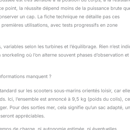
r ce point, la réussite dépend moins de la puissance brute qu
 conserver un cap. La fiche technique ne détaille pas ces
premières utilisations, avec tests progressifs en zone
 variables selon les turbines et l’équilibrage. Rien n’est ind
en snorkeling où l’on alterne souvent phases d’observation et
 informations manquent ?
tandard sur les scooters sous-marins orientés loisir, car elle
s. Ici, l’ensemble est annoncé à 9,5 kg (poids du colis), ce
éger. Pour des sorties mer, cela signifie qu’un sac adapté, u
 seront appréciables.
temps de charge, ni autonomie estimée, ni éventuelles