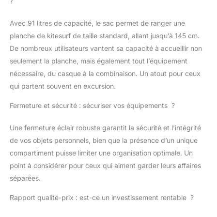
?
ouvertures de drainage
pour organisation et
Avec 91 litres de capacité, le sac permet de ranger une
évacuation de
l’humidité
planche de kitesurf de taille standard, allant jusqu’à 145 cm.
Développement:
De nombreux utilisateurs vantent sa capacité à accueillir non
développement produit
seulement la planche, mais également tout l’équipement
en Allemagne depuis
nécessaire, du casque à la combinaison. Un atout pour ceux
2007; contrôle qualité
continu pour une
qui partent souvent en excursion.
finition durable et une
utilisation fiable
Fermeture et sécurité : sécuriser vos équipements ?
Une fermeture éclair robuste garantit la sécurité et l’intégrité
de vos objets personnels, bien que la présence d’un unique
compartiment puisse limiter une organisation optimale. Un
point à considérer pour ceux qui aiment garder leurs affaires
séparées.
Rapport qualité-prix : est-ce un investissement rentable ?