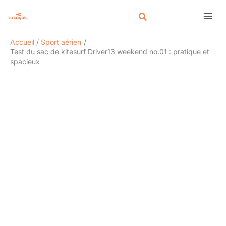
Aller
Rechercher
au
contenu
Accueil
Sport aérien
Test du sac de kitesurf Driver13 weekend no.01 : pratique et
spacieux