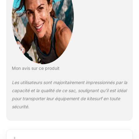
néoprène; fixation de
planche Protection:
rembourrage épais
avec plaque de fond
renforcée; fermeture
éclair 2 voies; 5
poches intérieures et
ouvertures de
drainage pour
organisation et
Mon avis sur ce produit
évacuation de
l’humidité
Les utilisateurs sont majoritairement impressionnés par la
Développement:
capacité et la qualité de ce sac, soulignant qu’il est idéal
développement
produit en Allemagne
pour transporter leur équipement de kitesurf en toute
depuis 2007;
sécurité.
contrôle qualité
continu pour une
finition durable et une
utilisation fiable