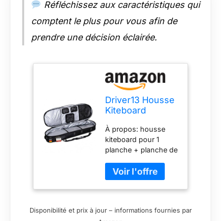
Réfléchissez aux caractéristiques qui
comptent le plus pour vous afin de
prendre une décision éclairée.
Driver13 Housse
Kiteboard
Weekend Deluxe
À propos: housse
No. 01, boardbag
kiteboard pour 1
avec système
planche + planche de
Sac à Dos,
secours avec
séparateur
fixations jusqu’à 144
rembourré,
cm avec séparateur
Poches, 145 cm,
rembourré;
Noir
alternative: 1 planche
Disponibilité et prix à jour – informations fournies par
+ 1–3 ailes (selon la