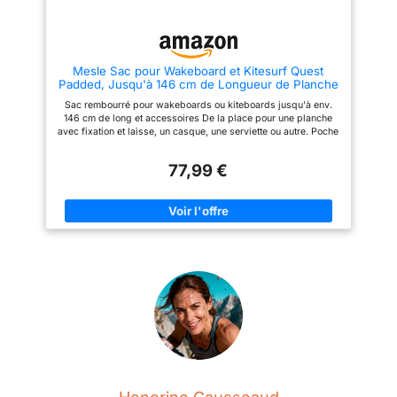
aide a limiter l’humidité
résiduelle pour mieux conserver
vos ailes et planches.
CONCEPTION ROBUSTE ET
STABLE : Fabriqué en Polyester
Mesle Sac pour Wakeboard et Kitesurf Quest
600D ultra-résistant avec des
Padded, Jusqu'à 146 cm de Longueur de Planche
coutures renforcées. Les
avec Fixation, Rembourré, Wakeboard Kite-Board
sangles di serrage réglables
Sac rembourré pour wakeboards ou kiteboards jusqu'à env.
Bag, Noir
(intérieures et extérieures)
146 cm de long et accessoires De la place pour une planche
permettent de stabiliser
avec fixation et laisse, un casque, une serviette ou autre. Poche
parfaitement le contenu pour
extérieure avec fermeture éclair pour les outils et autres petits
éviter tout mouvement durant le
objets Fond rembourré, tissu polyester imperméable, bretelles
transport.
77,99 €
et bandoulière confortables Longueur 152 cm, largeur max. 46
cm, ou 30 cm aux extrémités, porte-adresse