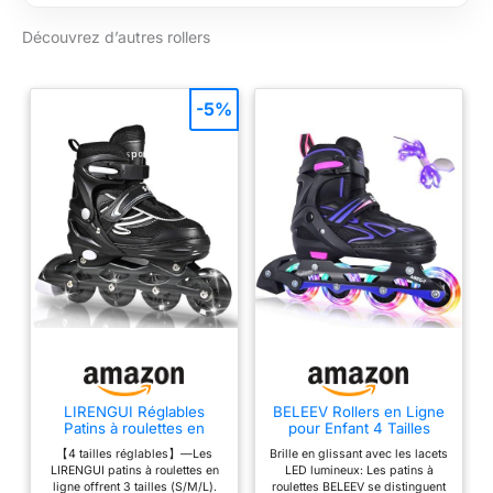
【Roues】64 mm PU
(pointures UE 28-32,
Découvrez d’autres rollers
31-35), 70 mm PU
(35-39), 72 mm PU
(38-42). Caoutchouc
-5%
82A, roulements
Abec7, châssis
composite.
【Système triple
ventilation】
L'intérieur de la
chaussure est
extrêmement bien
ventilé - Double
Vent-System
【SAS】Système
d'amortissement,
construction de
LIRENGUI Réglables
BELEEV Rollers en Ligne
chaussures système
Patins à roulettes en
pour Enfant 4 Tailles
Ligne pour garçons et
Ajustable, Patins à
Trust-Fit - DSAS -
【4 tailles réglables】—Les
Brille en glissant avec les lacets
Filles, Noir Blanc Patins à
roulettes avec Lacets et
Système amortisseur
LIRENGUI patins à roulettes en
LED lumineux: Les patins à
roulettes à 4 Roues pour
Roues LED Lumineuses,
ligne offrent 3 tailles (S/M/L).
roulettes BELEEV se distinguent
de chocs double -