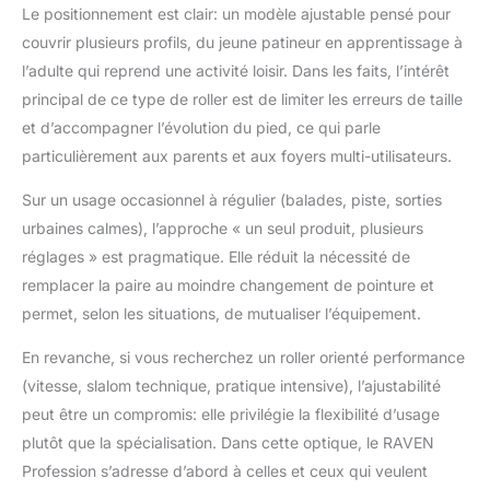
Le positionnement est clair: un modèle ajustable pensé pour
châssis composite.
【Système triple
couvrir plusieurs profils, du jeune patineur en apprentissage à
ventilation】L'intérieur
l’adulte qui reprend une activité loisir. Dans les faits, l’intérêt
de la chaussure est
principal de ce type de roller est de limiter les erreurs de taille
extrêmement bien
et d’accompagner l’évolution du pied, ce qui parle
ventilé - Double Vent-
System 【SAS】
particulièrement aux parents et aux foyers multi-utilisateurs.
Système
d'amortissement,
Sur un usage occasionnel à régulier (balades, piste, sorties
construction de
urbaines calmes), l’approche « un seul produit, plusieurs
chaussures système
réglages » est pragmatique. Elle réduit la nécessité de
Trust-Fit - DSAS -
remplacer la paire au moindre changement de pointure et
Système amortisseur
permet, selon les situations, de mutualiser l’équipement.
de chocs double -
double système
En revanche, si vous recherchez un roller orienté performance
d'absorption des
vibrations 【Level-3
(vitesse, slalom technique, pratique intensive), l’ajustabilité
Foam】Coque en
peut être un compromis: elle privilégie la flexibilité d’usage
polycarbonate légère et
plutôt que la spécialisation. Dans cette optique, le RAVEN
robuste, triple système
Profession s’adresse d’abord à celles et ceux qui veulent
de fermeture avec