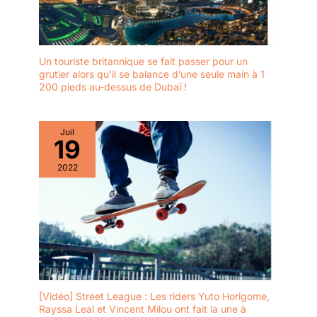
Un touriste britannique se fait passer pour un
grutier alors qu’il se balance d’une seule main à 1
200 pieds au-dessus de Dubaï !
Juil
19
2022
[Vidéo] Street League : Les riders Yuto Horigome,
Rayssa Leal et Vincent Milou ont fait la une à