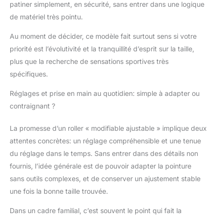
boucle, lacet et sangle
patiner simplement, en sécurité, sans entrer dans une logique
pour un ajustement
de matériel très pointu.
parfait. L'intérieur de la
chaussure est
Au moment de décider, ce modèle fait surtout sens si votre
constitué de 3 couches
priorité est l’évolutivité et la tranquillité d’esprit sur la taille,
de mousse "Level-3
plus que la recherche de sensations sportives très
Foam", garantissant
spécifiques.
une absence totale de
point de pression.
Réglages et prise en main au quotidien: simple à adapter ou
contraignant ?
La promesse d’un roller « modifiable ajustable » implique deux
attentes concrètes: un réglage compréhensible et une tenue
du réglage dans le temps. Sans entrer dans des détails non
fournis, l’idée générale est de pouvoir adapter la pointure
sans outils complexes, et de conserver un ajustement stable
une fois la bonne taille trouvée.
Dans un cadre familial, c’est souvent le point qui fait la