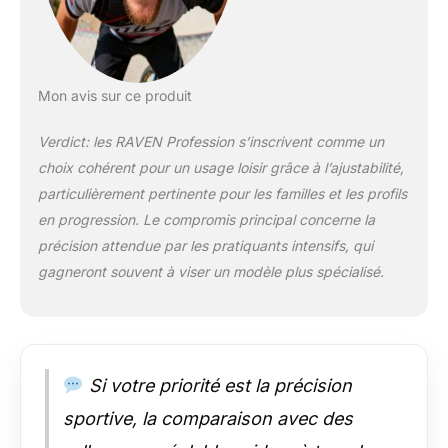
extrêmement bien
ventilé - Double
Vent-System
【SAS】Système
d'amortissement,
Mon avis sur ce produit
construction de
chaussures système
Verdict: les RAVEN Profession s’inscrivent comme un
Trust-Fit - DSAS -
choix cohérent pour un usage loisir grâce à l’ajustabilité,
Système amortisseur
de chocs double -
particulièrement pertinente pour les familles et les profils
double système
en progression. Le compromis principal concerne la
d'absorption des
précision attendue par les pratiquants intensifs, qui
vibrations 【Level-3
gagneront souvent à viser un modèle plus spécialisé.
Foam】Coque en
polycarbonate légère
et robuste, triple
système de
fermeture avec
boucle, lacet et
Si votre priorité est la précision
sangle pour un
sportive, la comparaison avec des
ajustement parfait.
L'intérieur de la