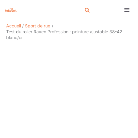
Aller
Rechercher
au
contenu
Accueil
Sport de rue
Test du roller Raven Profession : pointure ajustable 38-42
blanc/or