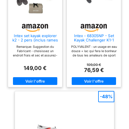
Intex set kayak explorer
Intex - 68305NP - Set
k2 - 2 pers (inclus rames
Kayak Challenger K1-1
et gonfleur)
Pers (Inclus Rame Et
Remarque: Suggestion du
POLYVALENT : un usage en eau
Gonfleur)
Fabricant - choisissez un
douce + lac qui fera le bonheur
endroit frais et sec et assurez-
de tous les amateurs de sport
vous que le bateau est propre et
en plein air CONFORTABLE :
sec avant de le ranger Gonflage
assise et dossier gonflables
109,00 €
149,00 €
et dégonflage facile grâce à
amovibles et ajustables
76,59 €
ses valves 2en1 Inclut des
PRATIQUE : format compact une
avirons, une pompe, une corde
fois dégonflé et facilement
d'arrimage et un kit de
transportable grâce à son sac
réparation
de transport inclus SOLIDITÉ :
sa structure en vinyle renforcé
permet au kayak de résister à la
-48%
plupart des évènements et
perdurer à travers les saisons
ACCESSOIRES : inclus rame et
gonfleur manuel