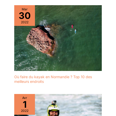
Mar
30
2022
Où faire du kayak en Normandie ? Top 10 des
meilleurs endroits
Avr
1
2022