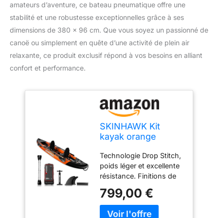
amateurs d’aventure, ce bateau pneumatique offre une
stabilité et une robustesse exceptionnelles grâce à ses
dimensions de 380 x 96 cm. Que vous soyez un passionné de
canoë ou simplement en quête d’une activité de plein air
relaxante, ce produit exclusif répond à vos besoins en alliant
confort et performance.
SKINHAWK Kit
kayak orange
exclusif 380 –
Technologie Drop Stitch,
Bateau
poids léger et excellente
pneumatique –
résistance. Finitions de
Canoë – 380 x 96
qualité supérieure des
cm – Kayak 2
799,00 €
différents composants.
personnes
Grâce au tissu de qualité
supérieure, toute