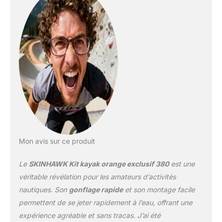
kayaks tubulaires
ordinaires sur le marché
Dispose de trois
chambres à air haute
pression.
Mon avis sur ce produit
Le
SKINHAWK Kit kayak orange exclusif 380
est une
véritable révélation pour les amateurs d’activités
nautiques. Son
gonflage rapide
et son montage facile
permettent de se jeter rapidement à l’eau, offrant une
expérience agréable et sans tracas. J’ai été