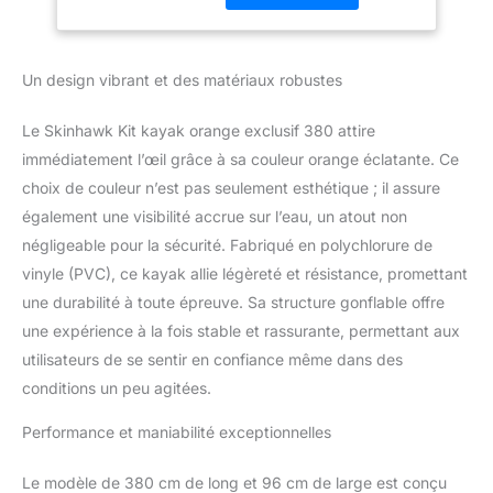
pénétration d'eau est
facilement empêchée
Notre kayak exclusif est
Un design vibrant et des matériaux robustes
plus rapide, plus stable
et plus rigide que les
Le Skinhawk Kit kayak orange exclusif 380 attire
kayaks tubulaires
ordinaires sur le marché
immédiatement l’œil grâce à sa couleur orange éclatante. Ce
Dispose de trois
choix de couleur n’est pas seulement esthétique ; il assure
chambres à air haute
également une visibilité accrue sur l’eau, un atout non
pression.
négligeable pour la sécurité. Fabriqué en polychlorure de
vinyle (PVC), ce kayak allie légèreté et résistance, promettant
une durabilité à toute épreuve. Sa structure gonflable offre
une expérience à la fois stable et rassurante, permettant aux
utilisateurs de se sentir en confiance même dans des
conditions un peu agitées.
Performance et maniabilité exceptionnelles
Le modèle de 380 cm de long et 96 cm de large est conçu