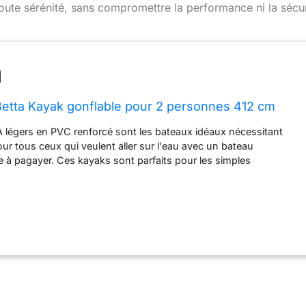
en toute sérénité, sans compromettre la performance ni la sécur
etta Kayak gonflable pour 2 personnes 412 cm
 légers en PVC renforcé sont les bateaux idéaux nécessitant
our tous ceux qui veulent aller sur l'eau avec un bateau
le à pagayer. Ces kayaks sont parfaits pour les simples
-end ou pour pagayer sur les lacs et les rivières à proximité de
ances. Espace de rangement pour l'équipement - Espace
planche pour plus d'espace de rangement pour ranger votre
e de transport - Le kayak dispose de poignées caoutchoutées au
, de la banquette arrière et au milieu pour un transport facile
usieurs anneaux en D sur les sangles permettent un réglage
osition assise / de la valve – Valve haute pression encastrée pour
dégonflage rapides de l'air Contenu de la livraison : 1 kayak
 2 personnes avec sac de transport, pompe à pieds, 2 sièges, 2
 et 2 pagaies KP-1