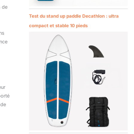
n de
Test du stand up paddle Decathlon : ultra
compact et stable 10 pieds
ns
ance
eur
porté
 de