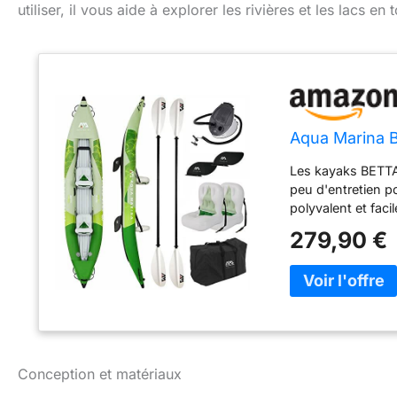
utiliser, il vous aide à explorer les rivières et les lacs 
Aqua Marina B
Les kayaks BETTA
peu d'entretien p
polyvalent et faci
escapades du week
279,90 €
la maison de vac
généreux sur la 
matériel - Poigné
niveau de la proue
Anneaux en D – Pl
individuel de la p
un gonflage et un 
Conception et matériaux
Betta 412 cm pour
ailerons de kayak