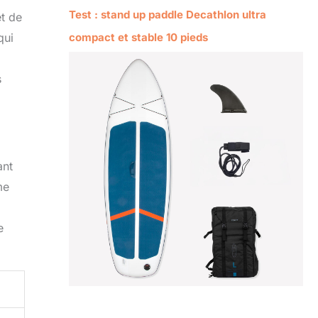
Test : stand up paddle Decathlon ultra
et de
compact et stable 10 pieds
qui
s
ant
me
e