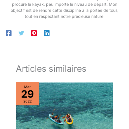
avec des matériaux de
procure le kayak, peu importe le niveau de départ. Mon
haute qualité et est livré
objectif est de rendre cette discipline à la portée de tous,
avec d'excellents
tout en respectant notre précieuse nature.
accessoires. Il est
disponible à un prix
abordable. Nous
fabriquons des kayaks
depuis plus de 10 ans et
nous nous engageons
sur la qualité de nos
kayaks. Abahub offre
Articles similaires
une garantie de 12 mois,
si vous avez des
questions sur nos
produits, n'hésitez pas à
Mar
29
nous contacter.
2022