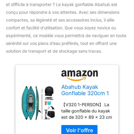
et difficile à transporter ? Le kayak gonflable Abahub est
conçu pour répondre à vos attentes. Avec ses dimensions
compactes, sa légèreté et ses accessoires inclus, il allie
confort et facilité d’utilisation. Que vous soyez novice ou
expérimenté, ce modèle vous permettra de naviguer en toute
sérénité sur vos plans d’eau préférés, tout en offrant une
solution de transport et de stockage sans tracas.
Abahub Kayak
Gonflable 320cm 1
Personne 1 Place
【V320 1-PERSON】 La
320x89x23cm Bleu
taille gonflable du kayak
est de 320 x 89 x 23 cm
avec une capacité de
charge de 140 kg et se