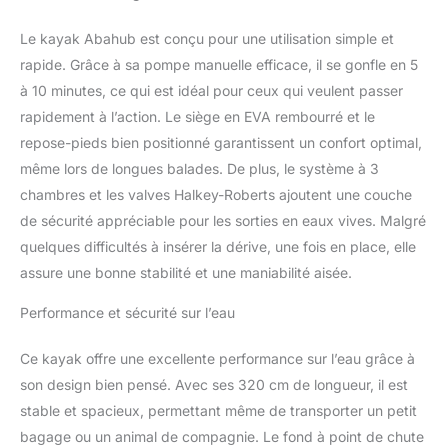
à 3 chambres assure une
Le kayak Abahub est conçu pour une utilisation simple et
sécurité supplémentaire.
Les valves Halkey-
rapide. Grâce à sa pompe manuelle efficace, il se gonfle en 5
Roberts résistent à une
à 10 minutes, ce qui est idéal pour ceux qui veulent passer
meilleure pression, sont
rapidement à l’action. Le siège en EVA rembourré et le
faciles à utiliser et ne
repose-pieds bien positionné garantissent un confort optimal,
fuient pas. Plusieurs
dispositifs de sécurité
même lors de longues balades. De plus, le système à 3
pour vous aider à faire
chambres et les valves Halkey-Roberts ajoutent une couche
du kayak en toute
de sécurité appréciable pour les sorties en eaux vives. Malgré
sécurité. 【Appréciez le
quelques difficultés à insérer la dérive, une fois en place, elle
confort】Un plancher
assure une bonne stabilité et une maniabilité aisée.
drop-stitch peut offrir
plus de rigidité et de
Performance et sécurité sur l’eau
soutien qu'un plancher à
poutre en I, et la surface
sera plus plate pour vous
Ce kayak offre une excellente performance sur l’eau grâce à
permettre de mieux vous
son design bien pensé. Avec ses 320 cm de longueur, il est
asseoir. Le siège
stable et spacieux, permettant même de transporter un petit
rembourré en EVA offre
bagage ou un animal de compagnie. Le fond à point de chute
un excellent soutien