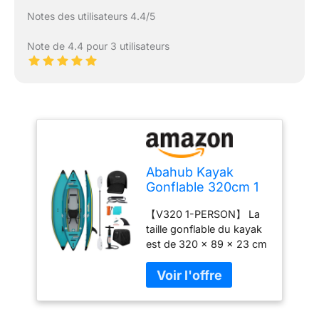
Notes des utilisateurs 4.4/5
Note de 4.4 pour 3 utilisateurs
Abahub Kayak
Gonflable 320cm 1
Personne 1 Place
【V320 1-PERSON】 La
320x89x23cm Bleu
taille gonflable du kayak
est de 320 x 89 x 23 cm
avec une capacité de
charge de 140 kg et se
plie facilement pour être
placé dans le sac de
transport fourni, ce qui