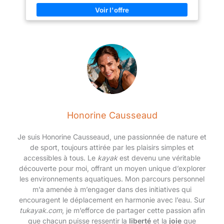
valves Halkey-Roberts,
facile à nettoyer avec le
design du fond amovible.
Le noyau drop-stitch
haute densité assure la
rigidité, l'aileron
directionnel amovible
offre une excellente
stabilité pour améliorer
l'efficacité de votre
kayak, la pagaie de kayak
Honorine Causseaud
en 4 parties est
également facile à utiliser.
Je suis Honorine Causseaud, une passionnée de nature et
Une excellente
de sport, toujours attirée par les plaisirs simples et
manœuvrabilité et une
accessibles à tous. Le
kayak
est devenu une véritable
grande stabilité peuvent
découverte pour moi, offrant un moyen unique d’explorer
vous permettre de
les environnements aquatiques. Mon parcours personnel
profiter de l'eau.
m’a amenée à m’engager dans des initiatives qui
【Pourquoi choisir
encouragent le déplacement en harmonie avec l’eau. Sur
ABAHUB】 Ce kayak
tukayak.com
, je m’efforce de partager cette passion afin
gonflable est fabriqué
que chacun puisse ressentir la
liberté
et la
joie
que