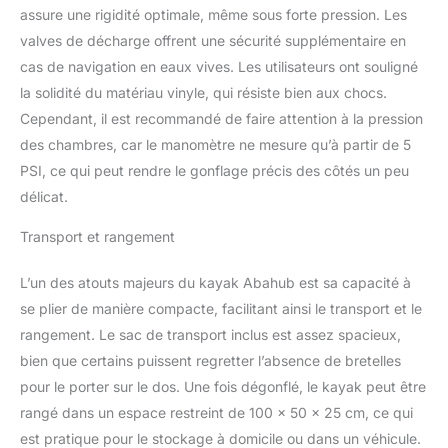
dorsal et le repose-pieds
assure une rigidité optimale, même sous forte pression. Les
permet de s'asseoir de
valves de décharge offrent une sécurité supplémentaire en
manière détendue. Le
cas de navigation en eaux vives. Les utilisateurs ont souligné
trou d'évacuation permet
la solidité du matériau vinyle, qui résiste bien aux chocs.
d'évacuer l'excédent
Cependant, il est recommandé de faire attention à la pression
d'eau en temps voulu.
Confortable à tout
des chambres, car le manomètre ne mesure qu’à partir de 5
moment 【Facile à
PSI, ce qui peut rendre le gonflage précis des côtés un peu
utiliser】 Facile à gonfler
délicat.
et à 【dégonfler avec les
valves Halkey-Roberts,
Transport et rangement
facile à nettoyer avec le
design du fond amovible.
L’un des atouts majeurs du kayak Abahub est sa capacité à
Le noyau drop-stitch
haute densité assure la
se plier de manière compacte, facilitant ainsi le transport et le
rigidité, l'aileron
rangement. Le sac de transport inclus est assez spacieux,
directionnel amovible
bien que certains puissent regretter l’absence de bretelles
offre une excellente
pour le porter sur le dos. Une fois dégonflé, le kayak peut être
stabilité pour améliorer
rangé dans un espace restreint de 100 x 50 x 25 cm, ce qui
l'efficacité de votre
kayak, la pagaie de kayak
est pratique pour le stockage à domicile ou dans un véhicule.