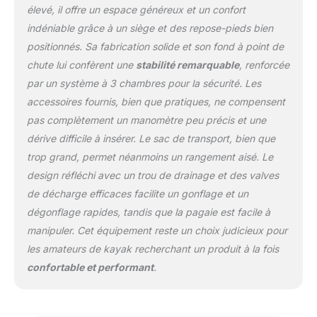
élevé, il offre un espace généreux et un confort
Les valves Halkey-
Roberts résistent à une
indéniable grâce à un siège et des repose-pieds bien
meilleure pression, sont
positionnés. Sa fabrication solide et son fond à point de
faciles à utiliser et ne
chute lui confèrent une
stabilité remarquable
, renforcée
fuient pas. Plusieurs
par un système à 3 chambres pour la sécurité. Les
dispositifs de sécurité
pour vous aider à faire
accessoires fournis, bien que pratiques, ne compensent
du kayak en toute
pas complètement un manomètre peu précis et une
sécurité. 【Appréciez le
dérive difficile à insérer. Le sac de transport, bien que
confort】Un plancher
trop grand, permet néanmoins un rangement aisé. Le
drop-stitch peut offrir
plus de rigidité et de
design réfléchi avec un trou de drainage et des valves
soutien qu'un plancher à
de décharge efficaces facilite un gonflage et un
poutre en I, et la surface
dégonflage rapides, tandis que la pagaie est facile à
sera plus plate pour vous
manipuler. Cet équipement reste un choix judicieux pour
permettre de mieux vous
asseoir. Le siège
les amateurs de kayak recherchant un produit à la fois
rembourré en EVA offre
confortable et performant
.
un excellent soutien
dorsal et le repose-pieds
permet de s'asseoir de