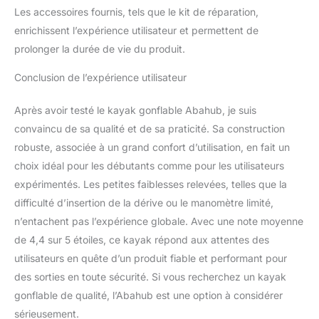
en 4 parties est
Les accessoires fournis, tels que le kit de réparation,
également facile à utiliser.
enrichissent l’expérience utilisateur et permettent de
Une excellente
prolonger la durée de vie du produit.
manœuvrabilité et une
grande stabilité peuvent
Conclusion de l’expérience utilisateur
vous permettre de
profiter de l'eau.
【Pourquoi choisir
Après avoir testé le kayak gonflable Abahub, je suis
ABAHUB】 Ce kayak
convaincu de sa qualité et de sa praticité. Sa construction
gonflable est fabriqué
robuste, associée à un grand confort d’utilisation, en fait un
avec des matériaux de
choix idéal pour les débutants comme pour les utilisateurs
haute qualité et est livré
expérimentés. Les petites faiblesses relevées, telles que la
avec d'excellents
accessoires. Il est
difficulté d’insertion de la dérive ou le manomètre limité,
disponible à un prix
n’entachent pas l’expérience globale. Avec une note moyenne
abordable. Nous
de 4,4 sur 5 étoiles, ce kayak répond aux attentes des
fabriquons des kayaks
utilisateurs en quête d’un produit fiable et performant pour
depuis plus de 10 ans et
nous nous engageons
des sorties en toute sécurité. Si vous recherchez un kayak
sur la qualité de nos
gonflable de qualité, l’Abahub est une option à considérer
kayaks. Abahub offre
sérieusement.
une garantie de 12 mois,