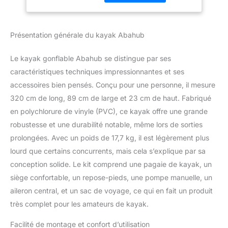
plie facilement pour être
placé dans le sac de
transport fourni, ce qui
Présentation générale du kayak Abahub
permet de transporter
confortablement.Profitez
du kayak et même de la
Le kayak gonflable Abahub se distingue par ses
randonnée dans des
caractéristiques techniques impressionnantes et ses
endroits éloignés. Le
accessoires bien pensés. Conçu pour une personne, il mesure
kayak est fabriqué en
320 cm de long, 89 cm de large et 23 cm de haut. Fabriqué
vinyle résistant, le kayak
sera avec vous plus
en polychlorure de vinyle (PVC), ce kayak offre une grande
longtemps. 【Un voyage
robustesse et une durabilité notable, même lors de sorties
protégé】 Le kayak
prolongées. Avec un poids de 17,7 kg, il est légèrement plus
Abahub est fabriqué à
lourd que certains concurrents, mais cela s’explique par sa
partir de matériaux en
vinyle résistants avec un
conception solide. Le kit comprend une pagaie de kayak, un
fond en goutte à
siège confortable, un repose-pieds, une pompe manuelle, un
goutte(Drop-Stitch-
aileron central, et un sac de voyage, ce qui en fait un produit
Boden) pour augmenter
très complet pour les amateurs de kayak.
la rigidité qui résiste aux
éléments inattendus en
Facilité de montage et confort d’utilisation
extérieur. Le contracteur