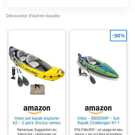
Découvrez d’autres kayaks
-30%
Intex set kayak explorer
Intex - 68305NP - Set
k2 - 2 pers (inclus rames
Kayak Challenger K1-1
et gonfleur)
Pers (Inclus Rame Et
Remarque: Suggestion du
POLYVALENT : un usage en eau
Gonfleur)
Fabricant - choisissez un
douce + lac qui fera le bonheur