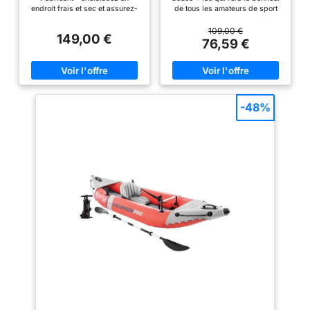
endroit frais et sec et assurez-
de tous les amateurs de sport
vous que le bateau est propre et
en plein air CONFORTABLE :
sec avant de le ranger Gonflage
assise et dossier gonflables
109,00 €
149,00 €
et dégonflage facile grâce à
amovibles et ajustables
76,59 €
ses valves 2en1 Inclut des
PRATIQUE : format compact une
avirons, une pompe, une corde
fois dégonflé et facilement
d'arrimage et un kit de
transportable grâce à son sac
réparation
de transport inclus SOLIDITÉ :
sa structure en vinyle renforcé
permet au kayak de résister à la
-48%
plupart des évènements et
perdurer à travers les saisons
ACCESSOIRES : inclus rame et
gonfleur manuel