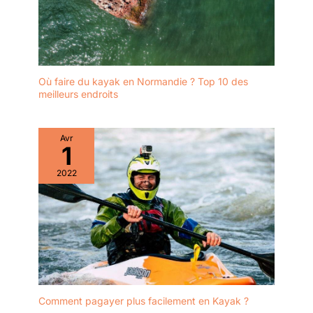
Où faire du kayak en Normandie ? Top 10 des
meilleurs endroits
Avr
1
2022
Comment pagayer plus facilement en Kayak ?