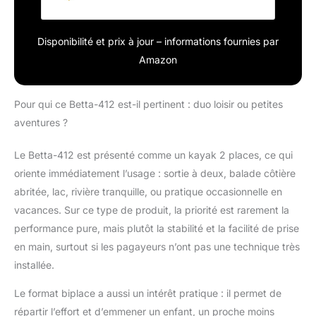
Disponibilité et prix à jour – informations fournies par
Amazon
Pour qui ce Betta-412 est-il pertinent : duo loisir ou petites
aventures ?
Le Betta-412 est présenté comme un kayak 2 places, ce qui
oriente immédiatement l’usage : sortie à deux, balade côtière
abritée, lac, rivière tranquille, ou pratique occasionnelle en
vacances. Sur ce type de produit, la priorité est rarement la
performance pure, mais plutôt la stabilité et la facilité de prise
en main, surtout si les pagayeurs n’ont pas une technique très
installée.
Le format biplace a aussi un intérêt pratique : il permet de
répartir l’effort et d’emmener un enfant, un proche moins