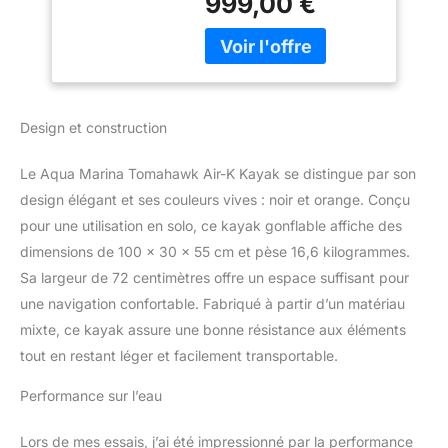
999,00 €
kg; Poids: 24.7 kg Tubes:
3 + 2; sièges amovibles:
3
Design et construction
Le Aqua Marina Tomahawk Air-K Kayak se distingue par son
design élégant et ses couleurs vives : noir et orange. Conçu
pour une utilisation en solo, ce kayak gonflable affiche des
dimensions de 100 x 30 x 55 cm et pèse 16,6 kilogrammes.
Sa largeur de 72 centimètres offre un espace suffisant pour
une navigation confortable. Fabriqué à partir d’un matériau
mixte, ce kayak assure une bonne résistance aux éléments
tout en restant léger et facilement transportable.
Performance sur l’eau
Lors de mes essais, j’ai été impressionné par la performance