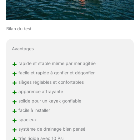
Bilan du test
Avantages
+
rapide et stable même par mer agitée
+
facile et rapide à gonfler et dégonfler
+
sièges réglables et confortables
+
apparence attrayante
+
solide pour un kayak gonflable
+
facile à installer
+
spacieux
+
système de drainage bien pensé
+
très rigide avec 10 Psi