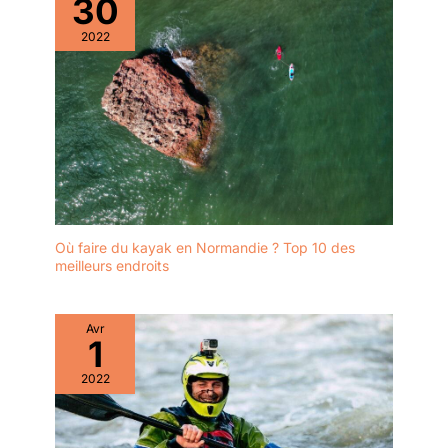
30
2022
Où faire du kayak en Normandie ? Top 10 des
meilleurs endroits
Avr
1
2022