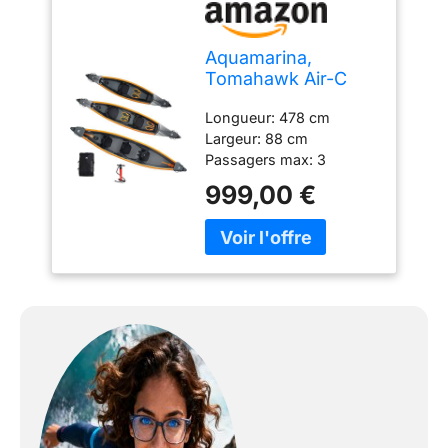
Aquamarina,
Tomahawk Air-C
15’8”, Kayak
Longueur: 478 cm
Largeur: 88 cm
Passagers max: 3
Charge maximale: 260
999,00 €
kg; Poids: 24.7 kg Tubes:
3 + 2; sièges amovibles:
3