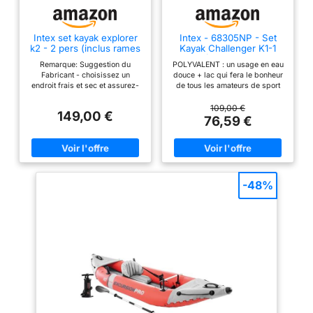
Intex set kayak explorer
Intex - 68305NP - Set
k2 - 2 pers (inclus rames
Kayak Challenger K1-1
et gonfleur)
Pers (Inclus Rame Et
Remarque: Suggestion du
POLYVALENT : un usage en eau
Gonfleur)
Fabricant - choisissez un
douce + lac qui fera le bonheur
endroit frais et sec et assurez-
de tous les amateurs de sport
vous que le bateau est propre et
en plein air CONFORTABLE :
sec avant de le ranger Gonflage
assise et dossier gonflables
109,00 €
149,00 €
et dégonflage facile grâce à
amovibles et ajustables
76,59 €
ses valves 2en1 Inclut des
PRATIQUE : format compact une
avirons, une pompe, une corde
fois dégonflé et facilement
d'arrimage et un kit de
transportable grâce à son sac
réparation
de transport inclus SOLIDITÉ :
sa structure en vinyle renforcé
permet au kayak de résister à la
-48%
plupart des évènements et
perdurer à travers les saisons
ACCESSOIRES : inclus rame et
gonfleur manuel