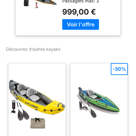
Passagers max: 3
Charge maximale: 260
999,00 €
kg; Poids: 24.7 kg Tubes:
3 + 2; sièges amovibles:
3
Découvrez d’autres kayaks
-30%