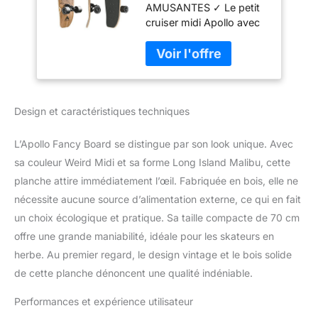
AMUSANTES ✓ Le petit
cruiser midi Apollo avec
plateau en bois est doté
d'une taille pratique de
68,5 x 20 cm. Petit mais
OHO! Grande puissance
sur une petite surface.
Design et caractéristiques techniques
EXCELLENTE
MANŒUVRABILITÉ ✓
Grâce à sa forme courte
L’Apollo Fancy Board se distingue par son look unique. Avec
de cruiser, le skateboard
sa couleur Weird Midi et sa forme Long Island Malibu, cette
vintage est beau, léger,
planche attire immédiatement l’œil. Fabriquée en bois, elle ne
petit, robuste et surtout
nécessite aucune source d’alimentation externe, ce qui en fait
très maniable. Rapide et
flexible, exactement
un choix écologique et pratique. Sa taille compacte de 70 cm
comme vous en avez
offre une grande maniabilité, idéale pour les skateurs en
besoin. OLDSCHOOL ✓
herbe. Au premier regard, le design vintage et le bois solide
Le mini-longboard est
de cette planche dénoncent une qualité indéniable.
idéal pour les débutants,
permettant ainsi aux
Performances et expérience utilisateur
enfants de maîtriser