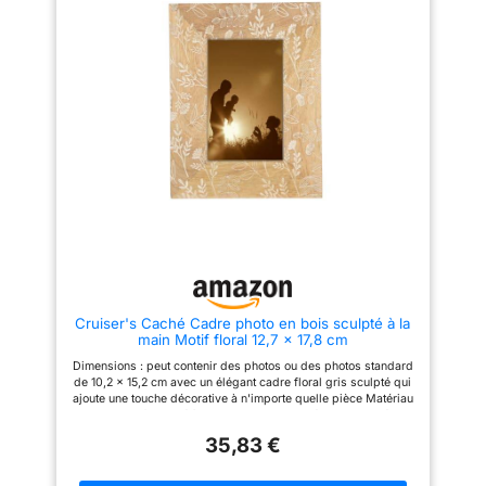
Installation : prêt à être
focal pour n'importe quelle
bras grâce à sa petite
accroché avec matériel de
pièce, parfait pour créer un
taille. Ainsi, c'est un
montage intégré pour un
impact visuel Montage facile :
compagnon populaire de
affichage facile dans n'importe
livré prêt à être accroché avec
quelle pièce Qualité artistique :
des supports en bois pré-
nombreux navetteurs.
chaque pièce présente des
installés en haut et en bas pour
caractéristiques uniques de
un affichage mural sans
montage en rouleau fabriqué à
problème Détails artistiques :
la main et de texture de papier
dispose d'une finition vieillie
vintage
qui ajoute de la profondeur et
du caractère à la scène du
désert, améliorant l'esthétique
vintage
Cruiser's Caché Cadre photo en bois sculpté à la
main Motif floral 12,7 x 17,8 cm
Dimensions : peut contenir des photos ou des photos standard
de 10,2 x 15,2 cm avec un élégant cadre floral gris sculpté qui
ajoute une touche décorative à n'importe quelle pièce Matériau
: habilement fabriqué à partir de bois sculpté avec des détails
complexes de feuilles et de motifs floraux gravés dans la
35,83 €
surface du cadre Style : la finition grise contemporaine
complète la décoration d'intérieur moderne tout en présentant
des motifs botaniques délicats pour plus d'intérêt visuel