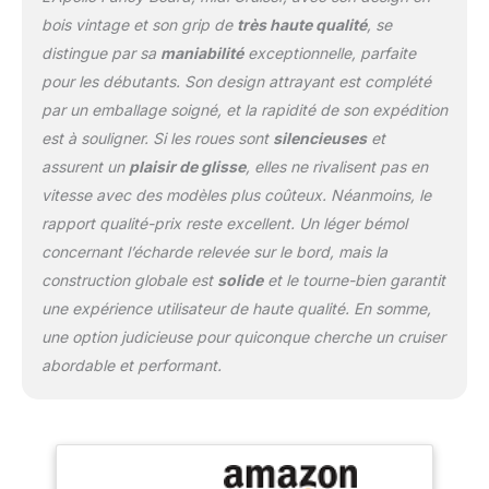
chez eux dessus. Roues
bois vintage et son grip de
très haute qualité
, se
et essieux ✓ Roues : 60
distingue par sa
maniabilité
exceptionnelle, parfaite
mm, largeur 45 mm,
pour les débutants. Son design attrayant est complété
dureté 78A, roulements
ABEC 9 RS chrome –
par un emballage soigné, et la rapidité de son expédition
Trucks : aluminium solide
est à souligner. Si les roues sont
silencieuses
et
de 5 pouces. Qualité
assurent un
plaisir de glisse
, elles ne rivalisent pas en
supérieure pour le
vitesse avec des modèles plus coûteux. Néanmoins, le
meilleur confort de
conduite. Toujours à
rapport qualité-prix reste excellent. Un léger bémol
portée de main ✓ La mini
concernant l’écharde relevée sur le bord, mais la
planche peut être
construction globale est
solide
et le tourne-bien garantit
rapidement fixée sous le
une expérience utilisateur de haute qualité. En somme,
bras grâce à sa petite
taille. Ainsi, c'est un
une option judicieuse pour quiconque cherche un cruiser
compagnon populaire de
abordable et performant.
nombreux navetteurs.