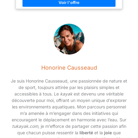
Polyvalence : parfait pour afficher des photos, des œuvres
d'art ou des certificats en orientation portrait ou paysage
Construction : cadre en bois robuste avec dos sécurisé et verre
de protection transparent pour préserver et mettre en valeur
vos souvenirs
Honorine Causseaud
Je suis Honorine Causseaud, une passionnée de nature et
de sport, toujours attirée par les plaisirs simples et
accessibles à tous. Le
kayak
est devenu une véritable
découverte pour moi, offrant un moyen unique d’explorer
les environnements aquatiques. Mon parcours personnel
m’a amenée à m’engager dans des initiatives qui
encouragent le déplacement en harmonie avec l’eau. Sur
tukayak.com
, je m’efforce de partager cette passion afin
que chacun puisse ressentir la
liberté
et la
joie
que