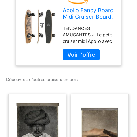
Apollo Fancy Board
Midi Cruiser Board,
70cm (30x8), Bois
TENDANCES
AMUSANTES ✓ Le petit
cruiser midi Apollo avec
plateau en bois est doté
d'une taille pratique de
68,5 x 20 cm. Petit mais
OHO! Grande puissance
sur une petite surface.
Découvrez d’autres cruisers en bois
EXCELLENTE
MANŒUVRABILITÉ ✓
Grâce à sa forme courte
de cruiser, le skateboard
vintage est beau, léger,
petit, robuste et surtout
très maniable. Rapide et
flexible, exactement
comme vous en avez