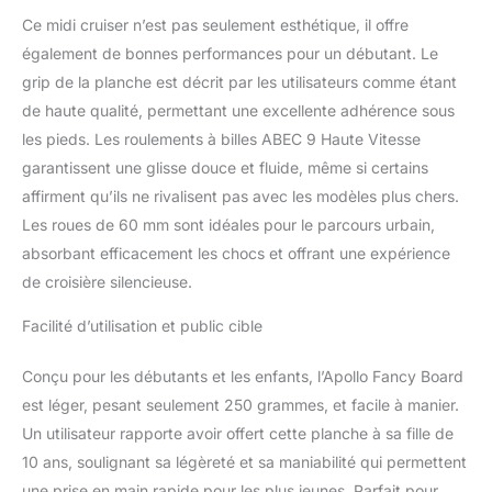
facilement ce longboard.
Ce midi cruiser n’est pas seulement esthétique, il offre
Mais même les boarders
expérimentés se sentent
également de bonnes performances pour un débutant. Le
tout de suite comme
grip de la planche est décrit par les utilisateurs comme étant
chez eux dessus. Roues
de haute qualité, permettant une excellente adhérence sous
et essieux ✓ Roues : 60
les pieds. Les roulements à billes ABEC 9 Haute Vitesse
mm, largeur 45 mm,
dureté 78A, roulements
garantissent une glisse douce et fluide, même si certains
ABEC 9 RS chrome –
affirment qu’ils ne rivalisent pas avec les modèles plus chers.
Trucks : aluminium solide
Les roues de 60 mm sont idéales pour le parcours urbain,
de 5 pouces. Qualité
absorbant efficacement les chocs et offrant une expérience
supérieure pour le
meilleur confort de
de croisière silencieuse.
conduite. Toujours à
Facilité d’utilisation et public cible
portée de main ✓ La mini
planche peut être
rapidement fixée sous le
Conçu pour les débutants et les enfants, l’Apollo Fancy Board
bras grâce à sa petite
est léger, pesant seulement 250 grammes, et facile à manier.
taille. Ainsi, c'est un
Un utilisateur rapporte avoir offert cette planche à sa fille de
compagnon populaire de
10 ans, soulignant sa légèreté et sa maniabilité qui permettent
nombreux navetteurs.
une prise en main rapide pour les plus jeunes. Parfait pour