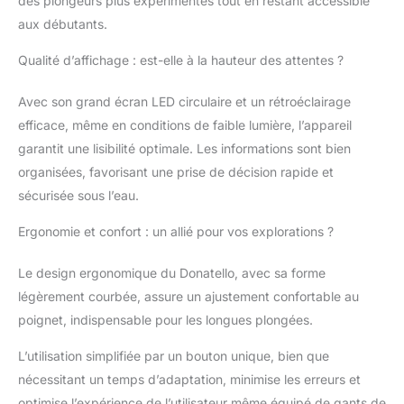
des plongeurs plus expérimentés tout en restant accessible
de mesure réglable :
impériale ou métrique.
aux débutants.
Indicateur d'autonomie
Qualité d’affichage : est-elle à la hauteur des attentes ?
de la batterie. Batterie
remplaçable par
l'utilisateur. Modèle de
Avec son grand écran LED circulaire et un rétroéclairage
batterie : CR2430.
efficace, même en conditions de faible lumière, l’appareil
L'interface (non
garantit une lisibilité optimale. Les informations sont bien
fournie) utilise IR pour
organisées, favorisant une prise de décision rapide et
se connecter à
l'ordinateur de plongée
sécurisée sous l’eau.
à un smartphone via
Ergonomie et confort : un allié pour vos explorations ?
Bluetooth ou, avec un
câble USB à un
PC/ordinateur portable.
Le design ergonomique du Donatello, avec sa forme
Logiciel compatible
légèrement courbée, assure un ajustement confortable au
avec toutes les
poignet, indispensable pour les longues plongées.
versions de Windows
et avec Mac.
L’utilisation simplifiée par un bouton unique, bien que
L'ordinateur de plongée
nécessitant un temps d’adaptation, minimise les erreurs et
Donatello est fabriqué
en Italie par Cressi, une
optimise l’expérience de l’utilisateur même équipé de gants de