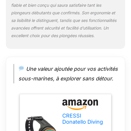
fiable et bien conçu qui saura satisfaire tant les
remplaçable par
l'utilisateur. Modèle
plongeurs débutants que confirmés. Son ergonomie et
de batterie : CR2430.
sa lisibilité le distinguent, tandis que ses fonctionnalités
L'interface (non
avancées offrent sécurité et facilité d’utilisation. Un
fournie) utilise IR
excellent choix pour des plongées réussies.
pour se connecter à
l'ordinateur de
plongée à un
smartphone via
Bluetooth ou, avec
un câble USB à un
Une valeur ajoutée pour vos activités
PC/ordinateur
sous-marines, à explorer sans détour.
portable. Logiciel
compatible avec
toutes les versions
de Windows et avec
Mac. L'ordinateur de
plongée Donatello est
CRESSI
fabriqué en Italie par
Donatello Diving
Cressi, une marque
Computer
pionnière en plongée