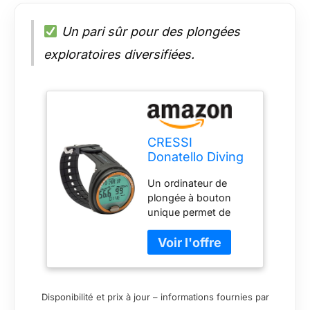
Un pari sûr pour des plongées
exploratoires diversifiées.
CRESSI
Donatello Diving
Computer
Un ordinateur de
Black/Orange -
plongée à bouton
Ordinateur de
unique permet de
plongée
régler sans effort l'air,
professionnel
le nitrox, la jauge et le
pour Plongée et
mode libre. Idéal pour
Apnée,
les débutants en
Noir/Rose, Taille
plongée sous-
unique, unisexe
Disponibilité et prix à jour – informations fournies par
marine. Il est facile à
adulte