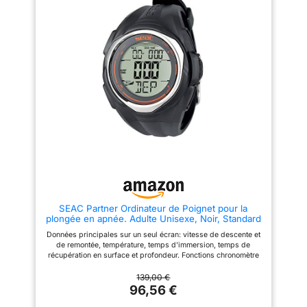
【Super Autonomie de la
Affichage de toutes les données
portable. Logiciel
Batterie】Équipé d'une batterie
de plongée, profondeur,
compatible avec
rechargeable, la durée de vie
température de l'eau, nombre
de la batterie est jusqu'à 12
de plongées, profondeur
toutes les versions
heures en mode plongée
maximale de plongée, temps de
de Windows et avec
(complètement chargée) et la
plongée, intervalle de surface
durée de vie de la batterie est
entre les plongées, durée de la
Mac. L'ordinateur de
jusqu'à 6 jours en mode heure ;
session de plongée, boussole
plongée Donatello est
lorsque vous ne plongez pas,
intégrée permettant d'explorer
fabriqué en Italie par
connectez-vous sans fil à
en toute tranquillité. GÈRE 3
Suunto App pour recevoir des
MÉLANGES DE GAZ NITROX
Cressi, une marque
notifications d'applications
DIFFÉRENTS : Fonction
pionnière en plongée
【Plusieurs Modes de
exécutable pendant la plongée,
Plongée】Choisissez entre 3
idéale pour les plongeurs
sous-marine,
modes de plongée, naviguez
avancés ou techniques qui ont
plongée avec tuba et
dans le menu simple et
besoin d'une gestion flexible du
équipement de
basculez facilement entre les
gaz. RAFFAELLO N'EST PAS
vues et les paramètres Vous
SEULEMENT UN BIJOU DE
plongée libre depuis
pouvez facilement
DESIGN, MAIS AUSSI
1946.
personnaliser votre mode de
D'EFFICACITÉ : Son design
SEAC Partner Ordinateur de Poignet pour la
plongée dans l'application
ultraplat garantit que
plongée en apnée. Adulte Unisexe, Noir, Standard
Suunto, choisir différents styles
l'ordinateur repose
d'affichage et choisir les détails
confortablement sur le
Données principales sur un seul écran: vitesse de descente et
que vous souhaitez voir
brassard, réduisant ainsi la
de remontée, température, temps d'immersion, temps de
pendant votre plongée La
résistance et l'encombrement.
récupération en surface et profondeur. Fonctions chronomètre
personnalisation des modes de
Son impressionnante autonomie
et compte à rebours. Enregistrez les sessions d’apnée jusqu’à
plongée vous permet également
de 4 ans, ainsi que son
99 plongées. Fonctionne avec une pile CR2032 standard et est
139,00 €
de définir les paramètres des
remplacement facile par
étanche jusqu’à 100 mètres de profondeur. Écran rétroéclairé.
96,56 €
gaz, des algorithmes et des
l'utilisateur, vous garantissent
alarmes de plongée
d'être prêt pour toutes vos