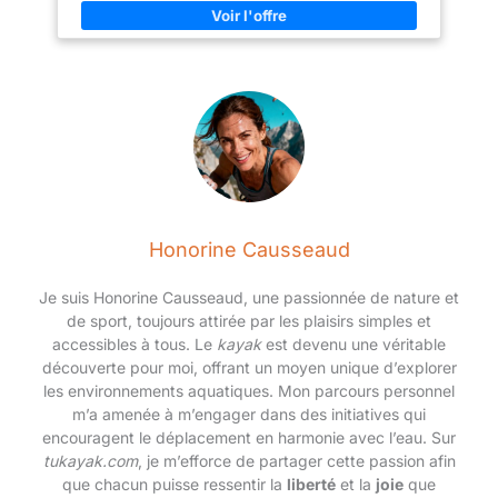
【Connexion sans Sil】Suivez
aventures de plongée. CRESSI,
facilement les données de
ENTREPRISE FAMILIALE :
pression atmosphérique
Développe avec passion des
directement depuis votre
produits pour les sports
poignet Associez votre Suunto
nautiques depuis 1946.
D5 au Suunto Tank POD avant
de plonger pour connaître sans
fil la pression du réservoir sur
l'écran Après votre plongée,
vérifiez votre consommation
d'air dans l'application Suunto
(par exemple en utilisant le
Suunto Tank POD) et améliorez
votre plongée 【La Plongée en
Toute Simplicité】Il peut
Honorine Causseaud
afficher clairement le temps
sous l'eau, la profondeur de
plongée, la température de l'eau
Je suis Honorine Causseaud, une passionnée de nature et
et la vitesse de plongée Et peut
de sport, toujours attirée par les plaisirs simples et
stocker 99 enregistrements de
plongée Planifiez et analysez
accessibles à tous. Le
kayak
est devenu une véritable
les plongées et les informations
découverte pour moi, offrant un moyen unique d’explorer
de plongée, la programmation
les environnements aquatiques. Mon parcours personnel
des gaz et connectez-vous à
votre smartphone via Bluetooth
m’a amenée à m’engager dans des initiatives qui
pour partager vos aventures sur
encouragent le déplacement en harmonie avec l’eau. Sur
votre PC avec le logiciel Suunto
DM5 La fonction de localisation
tukayak.com
, je m’efforce de partager cette passion afin
affiche chaque plongée et
que chacun puisse ressentir la
liberté
et la
joie
que
aventure sur une carte