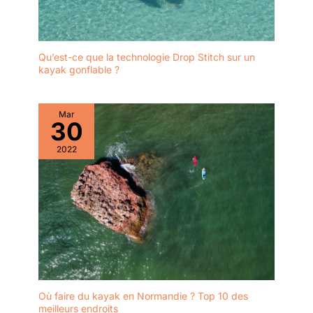
Qu’est-ce que la technologie Drop Stitch sur un
kayak gonflable ?
Mar
30
2022
Où faire du kayak en Normandie ? Top 10 des
meilleurs endroits