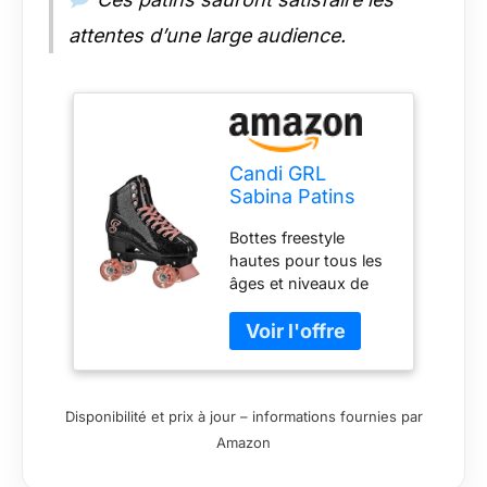
attentes d’une large audience.
Candi GRL
Sabina Patins
Freestyle à
Bottes freestyle
roulettes colorés,
hautes pour tous les
Noir/Rose,
âges et niveaux de
Pointure 39
compétence. Dessus
en matériau
synthétique avec un
bon soutien de la
cheville. Châssis léger
Disponibilité et prix à jour – informations fournies par
à haute résistance
Amazon
aux chocs avec
coussins en