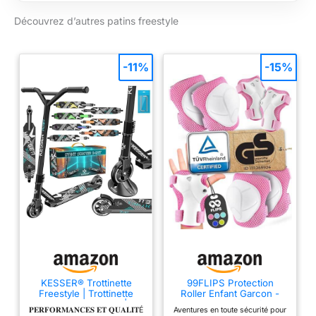
polyuréthane. Roues
intérieures/extérieures
Découvrez d’autres patins freestyle
(uréthane 56 x 33
mm) ; roulements
chromés Bevo
-11%
-15%
Argent-5 Race Rated.
Ces patins s'adaptent
à toutes les tailles de
chaussures pour
femme.
KESSER® Trottinette
99FLIPS Protection
Freestyle | Trottinette
Roller Enfant Garcon -
Freestyle X-Limit |
Protection Velo Enfant 3
𝐏𝐄𝐑𝐅𝐎𝐑𝐌𝐀𝐍𝐂𝐄𝐒 𝐄𝐓 𝐐𝐔𝐀𝐋𝐈𝐓É
Aventures en toute sécurité pour
Direction à 360° |
Ans, Protege Genoux