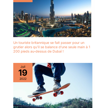
Un touriste britannique se fait passer pour un
grutier alors qu’il se balance d’une seule main à 1
200 pieds au-dessus de Dubaï !
Juil
19
2022