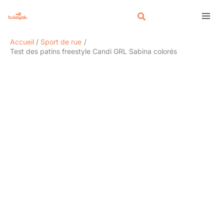
Aller
Rechercher
au
contenu
Accueil
Sport de rue
Test des patins freestyle Candi GRL Sabina colorés