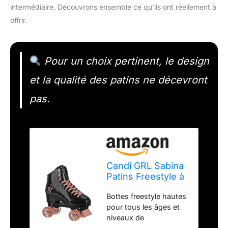
intermédiaire. Découvrons ensemble ce qu’ils ont réellement à
offrir.
Pour un choix pertinent, le design
et la qualité des patins ne décevront
pas.
Candi GRL Sabina
Patins Freestyle à
roulettes colorés,
Bottes freestyle hautes
Noir/Rose,
pour tous les âges et
Pointure 39
niveaux de