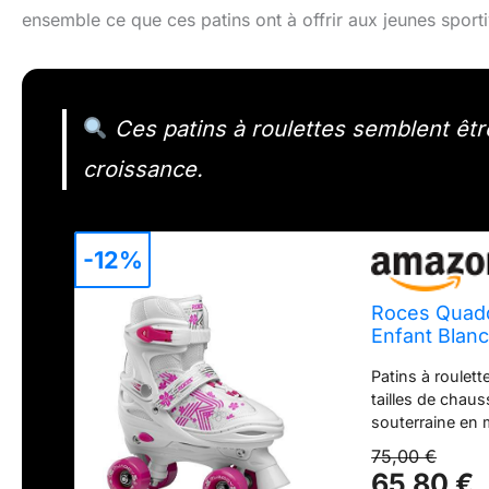
ensemble ce que ces patins ont à offrir aux jeunes sporti
Ces patins à roulettes semblent êtr
croissance.
-12%
Roces Quaddy
Enfant Blan
Patins à roulet
tailles de chau
souterraine en 
maintien sûr. La
75,00 €
sur le dessus d
65,80 €