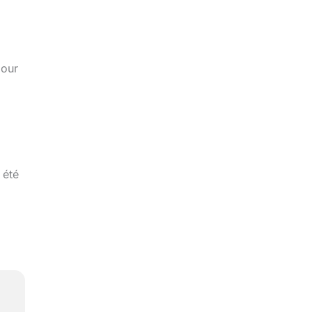
pour
 été