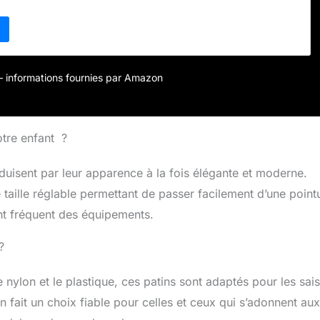
e souple en polyuréthane pour un freinage en douceur.
2 mm/85 A, PVC Roulements : ABEC 5, entretoise en
r – informations fournies par Amazon
otre enfant ?
éduisent par leur apparence à la fois élégante et moderne.
 taille réglable permettant de passer facilement d’une point
ent fréquent des équipements.
?
nylon et le plastique, ces patins sont adaptés pour les sai
 fait un choix fiable pour celles et ceux qui s’adonnent aux