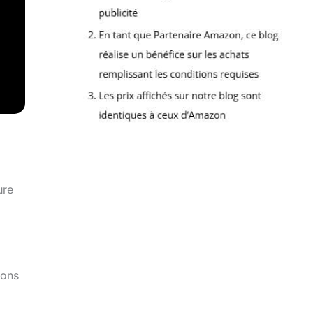
ure
sons