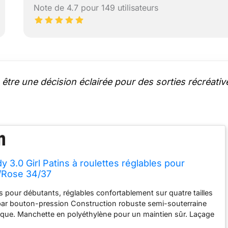
Note de 4.7 pour 149 utilisateurs
être une décision éclairée pour des sorties récréativ
 3.0 Girl Patins à roulettes réglables pour
/Rose 34/37
es pour débutants, réglables confortablement sur quatre tailles
ar bouton-pression Construction robuste semi-souterraine
gique. Manchette en polyéthylène pour un maintien sûr. Laçage
, une bande velcro et une boucle à cliquet sur le dessus de la