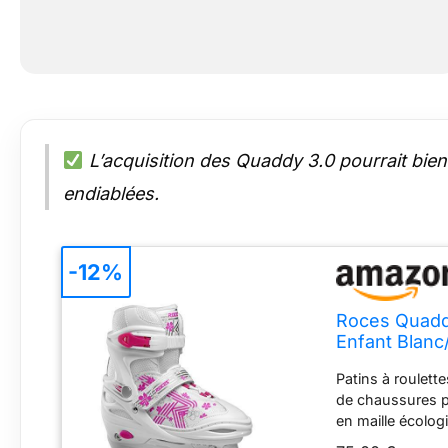
L’acquisition des Quaddy 3.0 pourrait bien 
endiablées.
-12%
Roces Quaddy
Enfant Blanc
Patins à roulett
de chaussures p
en maille écolo
facile à utiliser