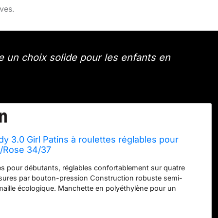
ves.
e un choix solide pour les enfants en
 3.0 Girl Patins à roulettes réglables pour
c/Rose 34/37
tes pour débutants, réglables confortablement sur quatre
ssures par bouton-pression Construction robuste semi-
maille écologique. Manchette en polyéthylène pour un
çage facile à utiliser, une bande velcro et une boucle à cliquet
e la chaussure. Cadre et camions en polypropylène