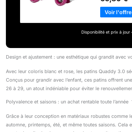
composite. Buté
Roues : 54 x 3
aluminium
Disponibilité et prix à jou
Design et ajustement : une esthétique qui grandit avec v
Avec leur coloris blanc et rose, les patins Quaddy 3.0 s
Conçus pour grandir avec l’enfant, ces patins offrent une
26 à 29, un atout indéniable pour éviter le renouvellem
Polyvalence et saisons : un achat rentable toute l’année 
Grâce à leur conception en matériaux robustes comme le 
automne, printemps, été, et même toutes saisons. Cela en