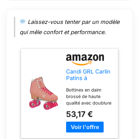
pointures de
chaussures pour
homme.
Laissez-vous tenter par un modèle
qui mêle confort et performance.
Candi GRL Carlin
Patins à
roulettes de
Bottines en daim
Patinage
brossé de haute
Artistique pour
qualité avec doublure
Femme
en daim véritable et
53,17 €
rembourrage
confortable de luxe
Bon soutien de la
cheville, parfait pour