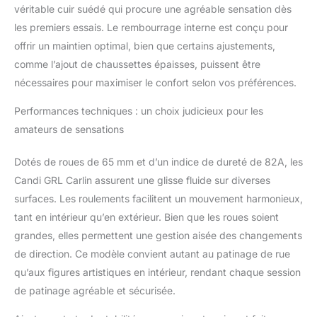
ou en extérieur ;
véritable cuir suédé qui procure une agréable sensation dès
chargées de
les premiers essais. Le rembourrage interne est conçu pour
roulements chromés
Bevo Silver-5 Race
offrir un maintien optimal, bien que certains ajustements,
Rated, elles sont
comme l’ajout de chaussettes épaisses, puissent être
conçues pour la
nécessaires pour maximiser le confort selon vos préférences.
vitesse Carlin s'adapte
aux pointures de
Performances techniques : un choix judicieux pour les
chaussures pour
amateurs de sensations
femme ; DriftR (patins
noirs avec roulettes
Dotés de roues de 65 mm et d’un indice de dureté de 82A, les
noires) s'adapte aux
pointures de
Candi GRL Carlin assurent une glisse fluide sur diverses
chaussures pour
surfaces. Les roulements facilitent un mouvement harmonieux,
homme.
tant en intérieur qu’en extérieur. Bien que les roues soient
grandes, elles permettent une gestion aisée des changements
de direction. Ce modèle convient autant au patinage de rue
qu’aux figures artistiques en intérieur, rendant chaque session
de patinage agréable et sécurisée.