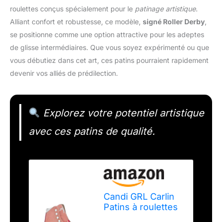
roulettes conçus spécialement pour le
patinage artistique
.
Alliant confort et robustesse, ce modèle,
signé Roller Derby
,
se positionne comme une option attractive pour les adeptes
de glisse intermédiaires. Que vous soyez expérimenté ou que
vous débutiez dans cet art, ces patins pourraient rapidement
devenir vos alliés de prédilection.
Explorez votre potentiel artistique
avec ces patins de qualité.
Candi GRL Carlin
Patins à roulettes
de Patinage