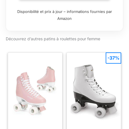
les patineurs de
niveau débutant et
Disponibilité et prix à jour – informations fournies par
intermédiaire Châssis
Amazon
en aluminium de
qualité supérieure
avec coussinets en
Découvrez d’autres patins à roulettes pour femme
polyuréthane
décolletés Les
roulettes
polyvalentes
-37%
Kemistry Glide de 65
mm sont grandes et
mordantes, donc
idéales pour une
utilisation en intérieur
ou en extérieur ;
chargées de
roulements chromés
Bevo Silver-5 Race
Rated, elles sont
conçues pour la