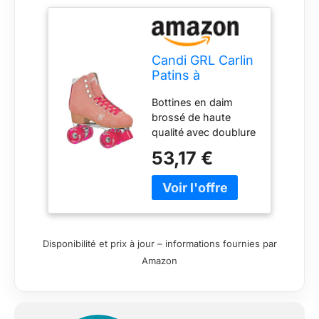
Candi GRL Carlin
Patins à
roulettes de
Bottines en daim
Patinage
brossé de haute
Artistique pour
qualité avec doublure
Femme
en daim véritable et
53,17 €
rembourrage
confortable de luxe
Bon soutien de la
cheville, parfait pour
les patineurs de
niveau débutant et
Disponibilité et prix à jour – informations fournies par
intermédiaire Châssis
Amazon
en aluminium de
qualité supérieure
avec coussinets en
polyuréthane