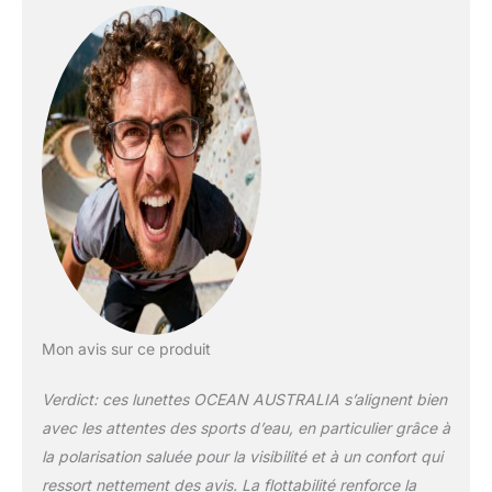
l'éblouissement au
minimum, vous
permettant de voir
avec une clarté
exceptionnelle même
dans les conditions
les plus lumineuses.
Que vous pratiquiez
le kitesurf, le paddle
ou la navigation, ces
lunettes de sécurité
offrent une
expérience visuelle
inégalée. Protection
sans compromis :
Mon avis sur ce produit
nous comprenons
l'importance de
Verdict: ces lunettes OCEAN AUSTRALIA s’alignent bien
protéger les yeux des
avec les attentes des sports d’eau, en particulier grâce à
éléments, c'est
pourquoi le modèle
la polarisation saluée pour la visibilité et à un confort qui
Australia est équipé
ressort nettement des avis. La flottabilité renforce la