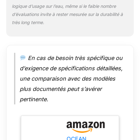
de verres polarisés
logique d’usage sur l’eau, même si le faible nombre
en polycarbonate à
d’évaluations invite à rester mesurée sur la durabilité à
double impact. Avec
le revêtement dur et
très long terme.
les couches de
résistance aux
chocs, ces verres
offrent une
protection
En cas de besoin très spécifique ou
exceptionnelle contre
d’exigence de spécifications détaillées,
l'éblouissement, les
chocs et les rayons
une comparaison avec des modèles
UV nocifs. Sécurisé.
Vos yeux sont
plus documentés peut s’avérer
protégés des
pertinente.
dangers potentiels.
Assurer l'ajustement
et le confort : le
confort est primordial
lors de la pratique de
sports nautiques, et
OCEAN