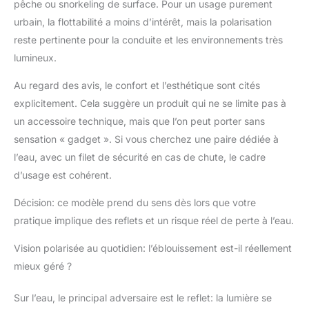
pêche ou snorkeling de surface. Pour un usage purement
comprenons
l'importance de
urbain, la flottabilité a moins d’intérêt, mais la polarisation
protéger les yeux des
reste pertinente pour la conduite et les environnements très
éléments, c'est
lumineux.
pourquoi le modèle
Australia est équipé de
Au regard des avis, le confort et l’esthétique sont cités
verres polarisés en
explicitement. Cela suggère un produit qui ne se limite pas à
polycarbonate à double
impact. Avec le
un accessoire technique, mais que l’on peut porter sans
revêtement dur et les
sensation « gadget ». Si vous cherchez une paire dédiée à
couches de résistance
l’eau, avec un filet de sécurité en cas de chute, le cadre
aux chocs, ces verres
d’usage est cohérent.
offrent une protection
exceptionnelle contre
Décision: ce modèle prend du sens dès lors que votre
l'éblouissement, les
pratique implique des reflets et un risque réel de perte à l’eau.
chocs et les rayons UV
nocifs. Sécurisé. Vos
Vision polarisée au quotidien: l’éblouissement est-il réellement
yeux sont protégés
des dangers potentiels.
mieux géré ?
Assurer l'ajustement et
le confort : le confort
Sur l’eau, le principal adversaire est le reflet: la lumière se
est primordial lors de la