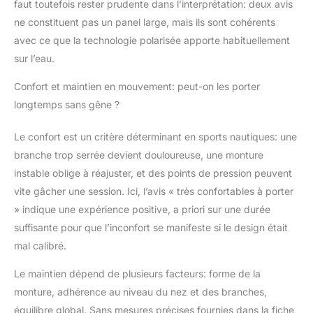
faut toutefois rester prudente dans l’interprétation: deux avis
soucis. Capacité
ne constituent pas un panel large, mais ils sont cohérents
flottante améliorée :
nous avons pris en
avec ce que la technologie polarisée apporte habituellement
compte les défis
sur l’eau.
auxquels sont
confrontés les
Confort et maintien en mouvement: peut-on les porter
passionnés de sports
longtemps sans gêne ?
nautiques, en
particulier lorsqu'il
Le confort est un critère déterminant en sports nautiques: une
s'agit de maintenir
branche trop serrée devient douloureuse, une monture
leurs lunettes de soleil
à flot. Avec nos
instable oblige à réajuster, et des points de pression peuvent
systèmes flottants
vite gâcher une session. Ici, l’avis « très confortables à porter
innovants, le modèle
» indique une expérience positive, a priori sur une durée
australien est fabriqué
suffisante pour que l’inconfort se manifeste si le design était
avec un matériau léger
Grimalid TR90, offrant
mal calibré.
flexibilité et flottaison.
L’inclusion de
Le maintien dépend de plusieurs facteurs: forme de la
chambres à air dans les
monture, adhérence au niveau du nez et des branches,
branches améliore la
équilibre global. Sans mesures précises fournies dans la fiche