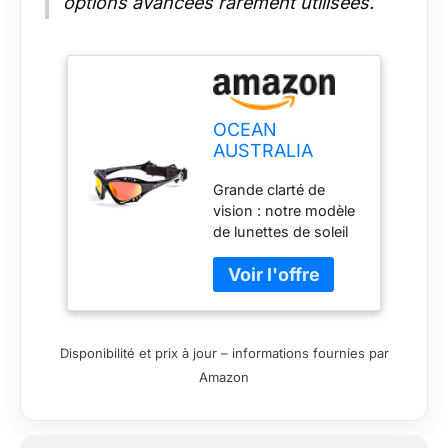
options avancées rarement utilisées.
OCEAN
AUSTRALIA
Lunettes de
Grande clarté de
Soleil Flottantes
vision : notre modèle
Sports
de lunettes de soleil
Nautiques
OCEAN Australia est
Polarisées
spécialement conçu
Kitesurf
pour les amateurs de
sports nautiques qui
exigent rien de moins
Disponibilité et prix à jour – informations fournies par
qu'une vision claire.
Amazon
Les verres polarisés
présentés dans ces
lunettes de soleil
réduisent