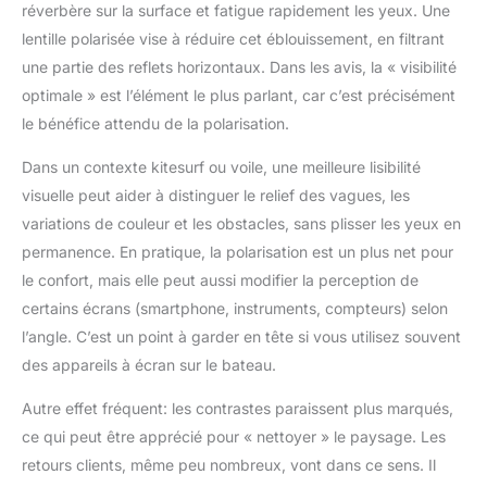
réverbère sur la surface et fatigue rapidement les yeux. Une
pratique de sports
lentille polarisée vise à réduire cet éblouissement, en filtrant
nautiques, et c'est
une partie des reflets horizontaux. Dans les avis, la « visibilité
pourquoi les lunettes
de soleil d'Australie
optimale » est l’élément le plus parlant, car c’est précisément
sont dotées de
le bénéfice attendu de la polarisation.
confortables
plaquettes nasales
Dans un contexte kitesurf ou voile, une meilleure lisibilité
anti-chocs et de
visuelle peut aider à distinguer le relief des vagues, les
poignées en
variations de couleur et les obstacles, sans plisser les yeux en
caoutchouc hydrophile
sur les plaquettes et les
permanence. En pratique, la polarisation est un plus net pour
tempes. Ces éléments
le confort, mais elle peut aussi modifier la perception de
assurent un
certains écrans (smartphone, instruments, compteurs) selon
ajustement sûr et serré,
l’angle. C’est un point à garder en tête si vous utilisez souvent
même lorsqu'il est
mouillé et en
des appareils à écran sur le bateau.
mouvement. Dites
Autre effet fréquent: les contrastes paraissent plus marqués,
adieu au glissement ou
à l'inconfort et bonjour
ce qui peut être apprécié pour « nettoyer » le paysage. Les
à une expérience
retours clients, même peu nombreux, vont dans ce sens. Il
confortable et sans