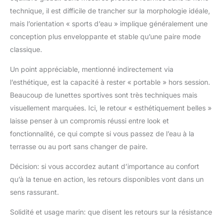
capacité flottante.
technique, il est difficile de trancher sur la morphologie idéale,
Vision sans buée : la
mais l’orientation « sports d’eau » implique généralement une
buée peut persister
lorsque vous pratiquez
conception plus enveloppante et stable qu’une paire mode
des sports nautiques,
classique.
mais pas avec les
lunettes de soleil
Un point appréciable, mentionné indirectement via
d'Australie. Le système
l’esthétique, est la capacité à rester « portable » hors session.
anti-buée intégré à ces
Beaucoup de lunettes sportives sont très techniques mais
lunettes de soleil
permet une ventilation
visuellement marquées. Ici, le retour « esthétiquement belles »
constante, évacuant
laisse penser à un compromis réussi entre look et
efficacement et évitant
fonctionnalité, ce qui compte si vous passez de l’eau à la
la formation de buée.
terrasse ou au port sans changer de paire.
De plus, la lentille
traitée aide à repousser
Décision: si vous accordez autant d’importance au confort
le brouillard, la saleté et
qu’à la tenue en action, les retours disponibles vont dans un
la crasse, maintenant
votre vision claire et
sens rassurant.
sans obstacles tout au
long de vos aventures
Solidité et usage marin: que disent les retours sur la résistance
aquatiques.