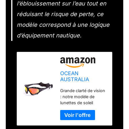
l’éblouissement sur l’eau tout en
réduisant le risque de perte, ce
modèle correspond à une logique
d’équipement nautique.
OCEAN
AUSTRALIA
Lunettes de Soleil
Grande clarté de vision
Flottantes Sports
: notre modèle de
Nautiques
lunettes de soleil
Polarisées
OCEAN Australia est
Kitesurf
spécialement conçu
pour les amateurs de
sports nautiques qui