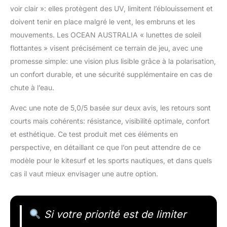
voir clair »: elles protègent des UV, limitent l’éblouissement et
doivent tenir en place malgré le vent, les embruns et les
mouvements. Les OCEAN AUSTRALIA « lunettes de soleil
flottantes » visent précisément ce terrain de jeu, avec une
promesse simple: une vision plus lisible grâce à la polarisation,
un confort durable, et une sécurité supplémentaire en cas de
chute à l’eau.
Avec une note de 5,0/5 basée sur deux avis, les retours sont
courts mais cohérents: résistance, visibilité optimale, confort
et esthétique. Ce test produit met ces éléments en
perspective, en détaillant ce que l’on peut attendre de ce
modèle pour le kitesurf et les sports nautiques, et dans quels
cas il vaut mieux envisager une autre option.
Si votre priorité est de limiter