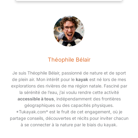
votre vision claire et
poignées en
sans obstacles tout
caoutchouc
au long de vos
hydrophile sur les
aventures
plaquettes et les
aquatiques.
tempes. Ces
éléments assurent un
ajustement sûr et
serré, même lorsqu'il
est mouillé et en
Théophile Bélair
mouvement. Dites
adieu au glissement
Je suis Théophile Bélair, passionné de nature et de sport
ou à l'inconfort et
de plein air. Mon intérêt pour le
kayak
est né lors de mes
bonjour à une
explorations des rivières de ma région natale. Fasciné par
expérience
la sérénité de l’eau, j’ai voulu rendre cette activité
confortable et sans
accessible à tous
, indépendamment des frontières
soucis. Capacité
géographiques ou des capacités physiques.
flottante améliorée :
*Tukayak.com* est le fruit de cet engagement, où je
nous avons pris en
partage conseils, découvertes et récits pour inviter chacun
compte les défis
à se connecter à la nature par le biais du kayak.
auxquels sont
confrontés les