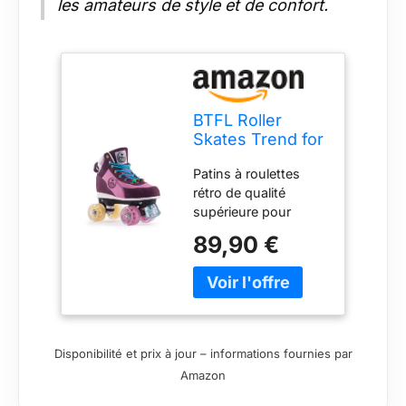
les amateurs de style et de confort.
BTFL Roller
Skates Trend for
Women & Men -
Patins à roulettes
Ideal for Rink,
rétro de qualité
Artistic and
supérieure pour
Rhythmic
femmes et filles Taille
Skating
89,90 €
petit. Commandez
1,5 ou 2 tailles plus
grandes Châssis :
plastique et
aluminium - Roues :
58 x 32 mm / High
Disponibilité et prix à jour – informations fournies par
Rebound 82A
Amazon
Roulements : acier au
carbone ABEC-7