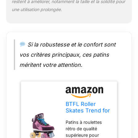
restent à améliorer, notamment la taille et la solidité pour
une utilisation prolongée.
Si la robustesse et le confort sont
vos critères principaux, ces patins
méritent votre attention.
BTFL Roller
Skates Trend for
Women & Men -
Patins à roulettes
Ideal for Rink,
rétro de qualité
Artistic and
supérieure pour
Rhythmic