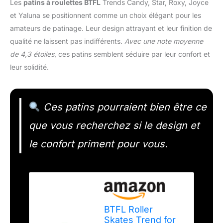
Les
patins à roulettes BTFL
Trends Candy, Star, Roxy, Joyce
et Yaluna se positionnent comme un choix élégant pour les
amateurs de patinage. Leur design attrayant et leur finition de
qualité ne laissent pas indifférents.
Avec une note moyenne
de 4,3 étoiles
, ces patins semblent séduire par leur confort et
leur solidité.
Ces patins pourraient bien être ce
que vous recherchez si le design et
le confort priment pour vous.
BTFL Roller
Skates Trend for