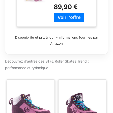
femmes et filles Taille
Skating
89,90 €
petit. Commandez
1,5 ou 2 tailles plus
grandes Châssis :
plastique et
aluminium - Roues :
58 x 32 mm / High
Disponibilité et prix à jour – informations fournies par
Rebound 82A
Amazon
Roulements : acier au
carbone ABEC-7
Découvrez d’autres des BTFL Roller Skates Trend :
performance et rythmique