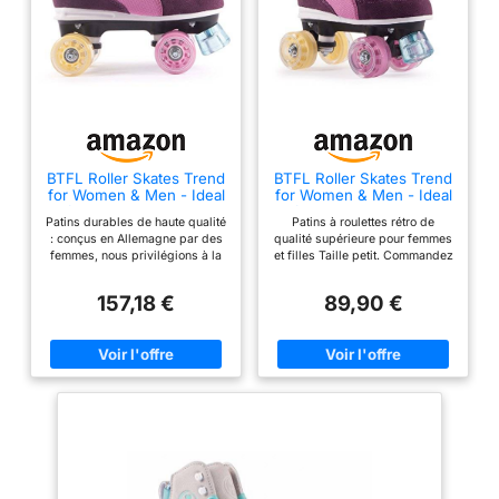
BTFL Roller Skates Trend
BTFL Roller Skates Trend
for Women & Men - Ideal
for Women & Men - Ideal
for Rink, Artistic and
for Rink, Artistic and
Patins durables de haute qualité
Patins à roulettes rétro de
Rhythmic Skating
Rhythmic Skating
: conçus en Allemagne par des
qualité supérieure pour femmes
femmes, nous privilégions à la
et filles Taille petit. Commandez
fois le confort et le style. Dotée
1,5 ou 2 tailles plus grandes
d'une chaussure de sport basse
Châssis : plastique et
157,18 €
89,90 €
en cuir semi-souple en daim
aluminium - Roues : 58 x 32 mm
véritable, elle est dotée d'une
/ High Rebound 82A
maille respirante associée à une
Roulements : acier au carbone
plaque en nylon renforcée
ABEC-7
légère et à des trucks en
polypropylène pour fournir un
excellent soutien. Ajustement
confortable : une basket
rembourrée en daim offre un
ajustement confortable. De
nombreux patineurs louent cette
botte pour son manque de