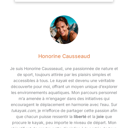
dotés de roulements en acier au
carbone ABEC-7 qui minimisent
la friction pour une conduite
exceptionnellement lisse. Elles
sont livrées avec des roues à
rebond élevé de 58 mm x 32
mm, dureté 80A, offrant un
excellent amortissement. Parfait
pour exécuter des mouvements
artistiques et rythmiques et
profiter de promenades sans
faille. Idéal pour l'extérieur et
l'intérieur : nos patins à
Honorine Causseaud
roulettes BTFL sont parfaits
pour une utilisation en extérieur
et en intérieur, ce qui les rend
Je suis Honorine Causseaud, une passionnée de nature et
parfaits pour le patinage
de sport, toujours attirée par les plaisirs simples et
récréatif, les patinoires, les
promenades et les rues. Ayez
accessibles à tous. Le
kayak
est devenu une véritable
l'air et sentez-vous belle avec
découverte pour moi, offrant un moyen unique d’explorer
BTFL.
les environnements aquatiques. Mon parcours personnel
m’a amenée à m’engager dans des initiatives qui
encouragent le déplacement en harmonie avec l’eau. Sur
tukayak.com
, je m’efforce de partager cette passion afin
que chacun puisse ressentir la
liberté
et la
joie
que
procure le kayak, peu importe le niveau de départ. Mon