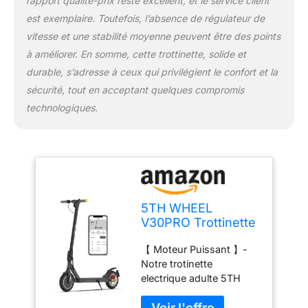
rapport qualité-prix reste excellent, et le service client
est exemplaire. Toutefois, l’absence de régulateur de
vitesse et une stabilité moyenne peuvent être des points
à améliorer. En somme, cette trottinette, solide et
durable, s’adresse à ceux qui privilégient le confort et la
sécurité, tout en acceptant quelques compromis
technologiques.
5TH WHEEL
V30PRO Trottinette
Electrique Adulte,
【 Moteur Puissant 】-
Trottinette
Notre trotinette
Électrique
electrique adulte 5TH
Clignotants Avant
WHEEL V30PRO offre
Arrière, 10'' Pneu,
une puissance de crête