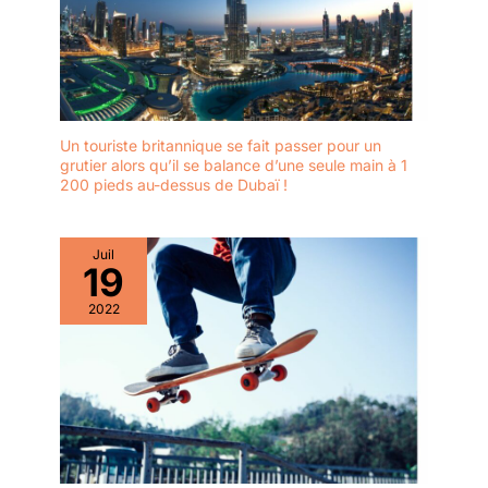
Un touriste britannique se fait passer pour un
grutier alors qu’il se balance d’une seule main à 1
200 pieds au-dessus de Dubaï !
Juil
19
2022