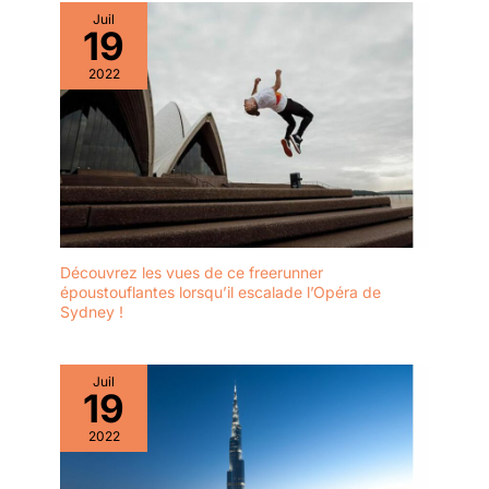
pas à nous contacter. Nous vous
Juil
garantissons un service après-
19
vente fiable et sans tracas.
2022
Découvrez les vues de ce freerunner
époustouflantes lorsqu’il escalade l’Opéra de
Sydney !
Juil
19
2022