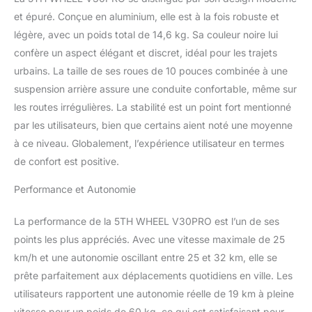
120kg et peut facilement
et épuré. Conçue en aluminium, elle est à la fois robuste et
grimper des pentes
légère, avec un poids total de 14,6 kg. Sa couleur noire lui
raides de 15%. Le moteur
confère un aspect élégant et discret, idéal pour les trajets
puissant vous permet de
rouler librement en ville.
urbains. La taille de ses roues de 10 pouces combinée à une
suspension arrière assure une conduite confortable, même sur
les routes irrégulières. La stabilité est un point fort mentionné
par les utilisateurs, bien que certains aient noté une moyenne
à ce niveau. Globalement, l’expérience utilisateur en termes
de confort est positive.
Performance et Autonomie
La performance de la 5TH WHEEL V30PRO est l’un de ses
points les plus appréciés. Avec une vitesse maximale de 25
km/h et une autonomie oscillant entre 25 et 32 km, elle se
prête parfaitement aux déplacements quotidiens en ville. Les
utilisateurs rapportent une autonomie réelle de 19 km à pleine
vitesse pour un poids de 60 kg, ce qui est satisfaisant pour