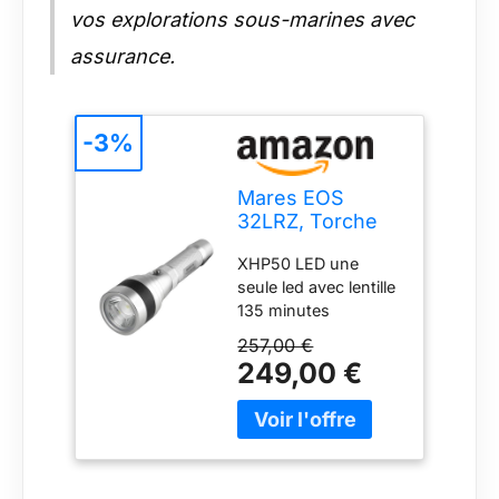
vos explorations sous-marines avec
assurance.
-3%
Mares EOS
32LRZ, Torche
Rechargeable
XHP50 LED une
sous-Marine,
seule led avec lentille
Adulte Unisexe,
135 minutes
Aluminium, U
d‘autonomie
257,00 €
(puissance maxi)
249,00 €
batterie rechargeable
amovible interrupteur
mécanique
multifonction