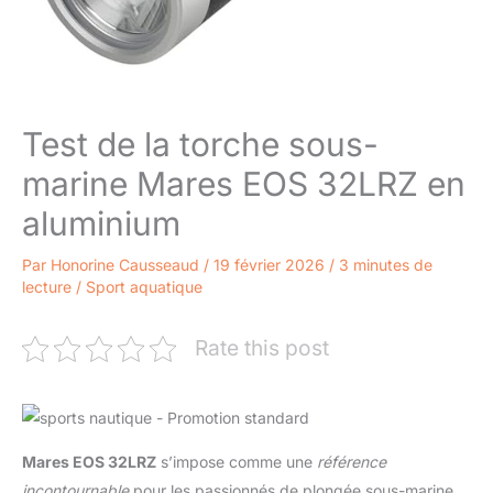
Test de la torche sous-
marine Mares EOS 32LRZ en
aluminium
Par
Honorine Causseaud
/
19 février 2026
/
3 minutes de
lecture
/
Sport aquatique
Rate this post
Mares EOS 32LRZ
s’impose comme une
référence
incontournable
pour les passionnés de plongée sous-marine,