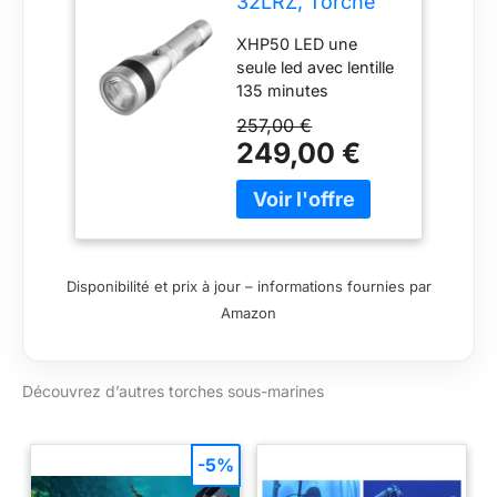
32LRZ, Torche
Rechargeable
XHP50 LED une
sous-Marine,
seule led avec lentille
Adulte Unisexe,
135 minutes
Aluminium, U
d‘autonomie
257,00 €
(puissance maxi)
249,00 €
batterie rechargeable
amovible interrupteur
mécanique
multifonction
Disponibilité et prix à jour – informations fournies par
Amazon
Découvrez d’autres torches sous-marines
-5%