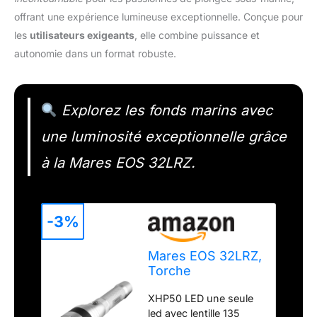
offrant une expérience lumineuse exceptionnelle. Conçue pour
les
utilisateurs exigeants
, elle combine puissance et
autonomie dans un format robuste.
Explorez les fonds marins avec
une luminosité exceptionnelle grâce
à la Mares EOS 32LRZ.
-3%
Mares EOS 32LRZ,
Torche
Rechargeable
XHP50 LED une seule
sous-Marine,
led avec lentille 135
Adulte Unisexe,