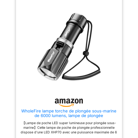
apporte suffisamment de
profondeur, une construction
sentiment de sécurité. Cela peut
d'étanchéité spéciale avec
vous permettre de voir
double joint d'étanchéité en
clairement l'environnement
caoutchouc assure une
environnant, et aussi de vous
excellente étanchéité, même
faire remarquer par vos amis de
sous une pression d'eau élevée.
plongée tout le temps. 【Longue
Chaque lampe de poche est
durée d'alimentation】 Il s'agit
soumise à un test d'étanchéité.
d'une lampe de poche sous-
La portée est jusqu'à 192 m
marine alimentée par deux
(selon la norme ANSI). ★
sources d'alimentation
Construction solide : le boîtier
rechargeables de 5000 mAh,
de cette lampe torche LED est
avec une grande capacité et
fabriqué en alliage d'aluminium
une longue durée de
6061 de qualité aéronautique et
fonctionnement, vous n'avez
résiste à l'abrasion et à la
donc pas à vous soucier des
corrosion de l'eau de mer. ★ 4
problèmes d'alimentation et de
modes d'éclairage : turbo / haut
l'interface utilisateur simplifiée,
/ moyen / bas. La lampe a un
un fonctionnement sûr et
interrupteur latéral pour changer
pratique, vous pouvez faire
facilement les niveaux
diverses activités sous-marines
d'éclairage. ★ Convient pour
en toute tranquillité. 【Indice
diverses activités : la lampe
d'étanchéité IPX-8】 Cette
n'est pas seulement adaptée
lampe de poche de plongée
pour le plongeur, la plongée
WholeFire lampe torche de plongée sous-marine
professionnelle est étanche
sous-marine, la pêche ou le
de 6000 lumens, lampe de plongée
IPX8, 150 mètres sous l'eau,
camping, la randonnée et la
professionnelle XHP70 de 30 m étanche IPX8,
très adaptée aux plongeurs
randonnée. La livraison
【Lampe de poche LED super lumineuse pour plongée sous-
lampe sous-marine LED pour plongée
débutants et professionnels,
comprend également 1 batterie
marine】Cette lampe de poche de plongée professionnelle
aux sports sous-marins, qu'il
18650 et un chargeur.
dispose d'une LED XHP70 avec une puissance maximale de 6
s'agisse de plongée sous-
000 lumens et une durée de vie de plus de 60 000 heures,