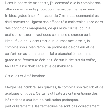
l'eau. Chaussure de l'eau
Dans le cadre de mes tests, j’ai constaté que la combinaison
durable : robuste
offre une excellente protection thermique, même en eaux
résistant à l'abrasion
froides, grâce à son épaisseur de 7 mm. Les commentaires
semelle chaussures de
d’utilisateurs soulignent son efficacité à maintenir au sec dans
l'eau avec un insert durci
pour une protection anti-
des conditions marginales, ce qui reste crucial pour la
crevaison.
pratique de sports nautiques comme le plongeon ou le
kitesurf. Je peux confirmer que, durant mes essais, la
combinaison a bien rempli sa promesse de chaleur et de
confort, en assurant une parfaite étanchéité, notamment
grâce à sa fermeture éclair située sur le dessus du coffre,
facilitant ainsi l’habillage et le déshabillage.
Critiques et Améliorations
Malgré ses nombreuses qualités, la combinaison fait l’objet de
quelques critiques. Certains utilisateurs ont mentionné des
infiltrations d’eau lors de l’utilisation prolongée,
particulièrement si les fermetures ne sont pas correctement