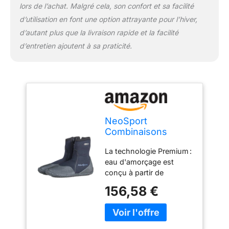
lors de l’achat. Malgré cela, son confort et sa facilité
d’utilisation en font une option attrayante pour l’hiver,
d’autant plus que la livraison rapide et la facilité
d’entretien ajoutent à sa praticité.
NeoSport
Combinaisons
Néoprène Premium
La technologie Premium :
7 mm Hi avec Zip
eau d'amorçage est
sur Le Dessus de
conçu à partir de
Coffre, Mixte, Noir
néoprène pour la
156,58 €
durabilité et la fiabilité
nécessaires. Chaussure
multisport : Premium
chaussure parfaite pour