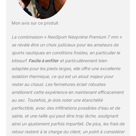
performances : offre
l'équilibre parfait de la
chaleur et flexibilité pour
Mon avis sur ce produit
les plongeurs dans
toutes les conditions
La combinaison « NeoSport Néoprène Premium 7 mm »
météorologiques et de
l'eau. Chaussure de l'eau
se révèle être un choix judicieux pour les amateurs de
durable : robuste
sports nautiques en conditions froides, en particulier le
résistant à l'abrasion
kitesurf.
Facile à enfiler
et particulièrement bien
semelle chaussures de
adaptée pour les pieds larges, elle offre une excellente
l'eau avec un insert durci
pour une protection anti-
isolation thermique, ce qui est un atout majeur pour
crevaison.
rester au chaud. Les fermetures éclair robustes
améliorent cette expérience en maintenant efficacement
au sec. Toutefois, je dois noter une étanchéité
perfectible, avec des infiltrations possibles d’eau et de
sable, et une taille qui peut être trop lâche, soulignant
ainsi un ajustement parfois imparfait. De plus, les frais de
retour restent à la charge du client, un point à considérer