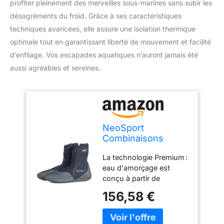
profiter pleinement des merveilles sous-marines sans subir les
désagréments du froid. Grâce à ses caractéristiques
techniques avancées, elle assure une isolation thermique
optimale tout en garantissant liberté de mouvement et facilité
d’enfilage. Vos escapades aquatiques n’auront jamais été
aussi agréables et sereines.
NeoSport
Combinaisons
Néoprène Premium
La technologie Premium :
7 mm Hi avec Zip
eau d'amorçage est
sur Le Dessus de
conçu à partir de
Coffre, Mixte, Noir
néoprène pour la
156,58 €
durabilité et la fiabilité
nécessaires. Chaussure
multisport : Premium