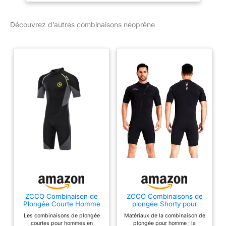
une variété de sports
nautiques comme la
Découvrez d’autres combinaisons néoprène
plongée, Paddle, le
kitesurf, le wakeboard, le
kayak, et beaucoup
d'autres. Résistant à
l'eau : utilise une
fermeture Éclair
résistante pour une
"barrière d'entrée d'eau
pour garder les pieds au
sec durant toutes les
activités et sports
nautiques. Excellentes
performances : offre
l'équilibre parfait de la
chaleur et flexibilité pour
les plongeurs dans
ZCCO Combinaison de
ZCCO Combinaisons de
toutes les conditions
Plongée Courte Homme
plongée Shorty pour
météorologiques et de
1.5 mm Shorty Néoprène
hommes en néoprène 3
Les combinaisons de plongée
Matériaux de la combinaison de
Natation L
mm avec fermeture
l'eau. Chaussure de l'eau
courtes pour hommes en
plongée pour homme : la