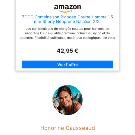
sports nautiques comme la
Plusieurs tailles : cette
plongée, la pêche sous-marine,
combinaison est disponible en
la plongée sous-marine, le
plusieurs tailles, adaptée pour
ZCCO Combinaison Plongée Courte Homme 1.5
stand-up paddle, le surf, le
les amateurs de plongée de
mm Shorty Néoprène Natation XXL
kayak, la natation, le surf, le
différentes formes.
canoë, le bodyboard, le
Les combinaisons de plongée courtes pour hommes en
wakeboard, la planche à voile,
néoprène CR de qualité premium incluent du nylon et du
la pêche. CONCEPTION
spandex. Flexibilité suffisante, matériaux écologiques, ne vous
UNIQUE DE COMBINAISON DE
inquiétez pas de l’intimité avec votre peau. PROTECTION
BAIN - Ajustement réglable
INTÉGRALE DU CORPS - La combinaison de plongée en
autour du cou. Col rond et
42,95 €
néoprène de 1,5 mm offre une protection thermique suffisante
manchette avec design en cuir
(MAINTIENT LA CHALEUR). Le rembourrage supplémentaire au
lisse.
niveau de la poitrine offre une protection, vous aide à flotter
dans l'eau car il est en néoprène. ※【Le poids de référence est
le premier facteur, suivi de la taille, sélectionnez la taille en
suivant nos conseils.】 DÉTAIL DE LA COMBINAISON DE
PLONGÉE - La fermeture éclair YKK très résistante avec
fermeture à tirette/crochet et boucle au dos est facile à enfiler
et à retirer, les coutures plates vous offrent une combinaison de
surf lisse. Combinaison de plongée multi-sports : conçue pour
tous les sports nautiques comme la plongée, la pêche sous-
marine, la plongée sous-marine, le stand-up paddle, le surf à
vague, le kayak, la natation, le surf, le canoë, le bodyboard, le
wakeboard, la planche à voile, ÉQUIPEMENTS DE PÊCHE.
CONCEPTION UNIQUE DE COMBINAISON DE BAIN -
Ajustement réglable autour du cou. Col rond et manchette avec
design en cuir lisse.
Honorine Causseaud