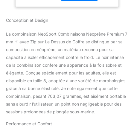
chaussure parfaite pour
une variété de sports
nautiques comme la
Conception et Design
plongée, Paddle, le
kitesurf, le wakeboard, le
La combinaison NeoSport Combinaisons Néoprène Premium 7
kayak, et beaucoup
d'autres. Résistant à
mm Hi avec Zip sur Le Dessus de Coffre se distingue par sa
l'eau : utilise une
composition en néoprène, un matériau reconnu pour sa
fermeture Éclair
capacité à isoler efficacement contre le froid. Le noir intense
résistante pour une
de la combinaison confère une apparence à la fois sobre et
"barrière d'entrée d'eau
élégante. Conçue spécialement pour les adultes, elle est
pour garder les pieds au
sec durant toutes les
disponible en taille 8, adaptée à une variété de morphologies
activités et sports
grâce à sa bonne élasticité. Je note également que cette
nautiques. Excellentes
combinaison, pesant 703,07 grammes, est aisément portable
performances : offre
sans alourdir l’utilisateur, un point non négligeable pour des
l'équilibre parfait de la
chaleur et flexibilité pour
sessions prolongées de plongée sous-marine.
les plongeurs dans
toutes les conditions
Performance et Confort
météorologiques et de