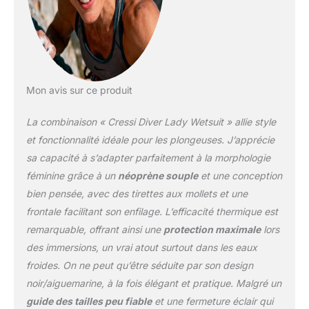
par des manchons
doublés sur les deux
faces. La même solution
a été adoptée pour les
chevilles mais avec
l'ajout d'une fermeture à
Mon avis sur ce produit
glissières pour faciliter
l'enfilage.
La combinaison « Cressi Diver Lady Wetsuit » allie style
et fonctionnalité idéale pour les plongeuses. J’apprécie
sa capacité à s’adapter parfaitement à la morphologie
féminine grâce à un
néoprène souple
et une conception
bien pensée, avec des tirettes aux mollets et une
frontale facilitant son enfilage. L’efficacité thermique est
remarquable, offrant ainsi une
protection maximale
lors
des immersions, un vrai atout surtout dans les eaux
froides. On ne peut qu’être séduite par son design
noir/aiguemarine, à la fois élégant et pratique. Malgré un
guide des tailles peu fiable
et une fermeture éclair qui