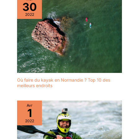
30
2022
Où faire du kayak en Normandie ? Top 10 des
meilleurs endroits
Avr
1
2022