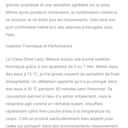
par des manchons
grande souplesse et une sensation agréable sur la peau.
doublés sur les deux
Même après plusieurs immersions, la combinaison conserve
faces. La même solution
sa douceur et ne limite pas les mouvements. Cela rend son
a été adoptée pour les
port confortable même lors des séances prolongées sous
chevilles mais avec
l'ajout d'une fermeture à
l’eau.
glissières pour faciliter
l'enfilage.
Isolation Thermique et Performance
La Cressi Diver Lady Wetsuit assure une bonne isolation
thermique grâce à son épaisseur de 5 ou 7 mm. Même dans
des eaux à 13 °C, je n’ai jamais ressenti de sensation de froid
désagréable. Un utilisateur rapporte qu’il a pu plonger dans
des eaux à 19 °C pendant 40 minutes sans frissonner. Sa
conception permet à l’eau d’y entrer initialement, mais le
néoprène agit comme un véritable isolant, chauffant
rapidement cette fine couche d’eau à la température du
corps. C’est un produit particulièrement bien adapté pour
celles qui plongent dans des environnements moyennement