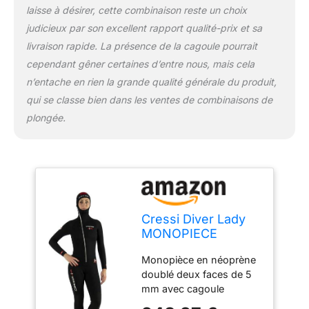
laisse à désirer, cette combinaison reste un choix
judicieux par son excellent rapport qualité-prix et sa
livraison rapide. La présence de la cagoule pourrait
cependant gêner certaines d’entre nous, mais cela
n’entache en rien la grande qualité générale du produit,
qui se classe bien dans les ventes de combinaisons de
plongée.
Cressi Diver Lady
MONOPIECE
Wetsuit 5mm L/4
Monopièce en néoprène
doublé deux faces de 5
mm avec cagoule
attenante et une