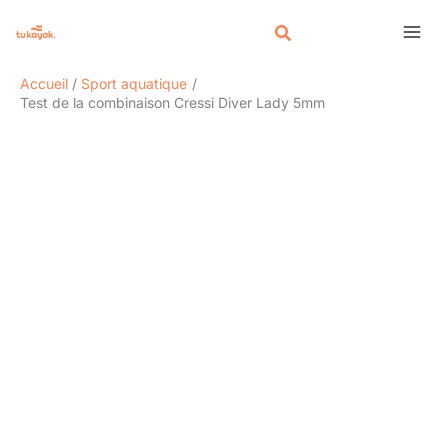
Aller
Rechercher
au
contenu
Accueil
Sport aquatique
Test de la combinaison Cressi Diver Lady 5mm