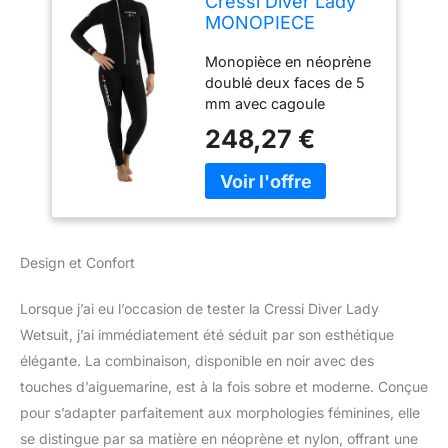
Cressi Diver Lady
MONOPIECE
Wetsuit 5mm L/4
Monopièce en néoprène
doublé deux faces de 5
mm avec cagoule
attenante et une
248,27 €
fermeture sur le devant
Les jambes sont
préformées pour faciliter
la flexion naturelle et
typique des membres
durant le palmage. Une
Design et Confort
garniture en néoprène
lisse recouvre l'intérieur
Lorsque j’ai eu l’occasion de tester la Cressi Diver Lady
du contour du visage de
la cagoule ce qui limite
Wetsuit, j’ai immédiatement été séduit par son esthétique
les entrées d'eau et
élégante. La combinaison, disponible en noir avec des
augmente le confort
touches d’aiguemarine, est à la fois sobre et moderne. Conçue
renforts anti-usure sur le
pour s’adapter parfaitement aux morphologies féminines, elle
genoux Aux poignets
se distingue par sa matière en néoprène et nylon, offrant une
l'étanchéité est assurée