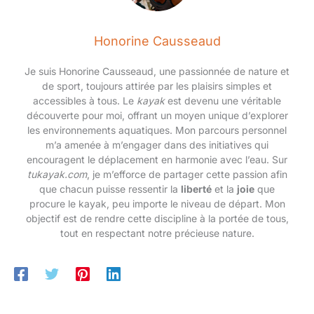
nautiques d'hiver tels que la
bain minimalistes ou un maillot de bain pour des tenues de
plongée, la natation, le surf et le
plage décontractées. Un must have pour les fans de maillots
canoë, mais aussi pour la
de bain qui allient sport et design.
course, le yoga et d'autres
Honorine Causseaud
activités de mouvement.
Je suis Honorine Causseaud, une passionnée de nature et
de sport, toujours attirée par les plaisirs simples et
accessibles à tous. Le
kayak
est devenu une véritable
découverte pour moi, offrant un moyen unique d’explorer
les environnements aquatiques. Mon parcours personnel
m’a amenée à m’engager dans des initiatives qui
encouragent le déplacement en harmonie avec l’eau. Sur
tukayak.com
, je m’efforce de partager cette passion afin
que chacun puisse ressentir la
liberté
et la
joie
que
procure le kayak, peu importe le niveau de départ. Mon
objectif est de rendre cette discipline à la portée de tous,
tout en respectant notre précieuse nature.