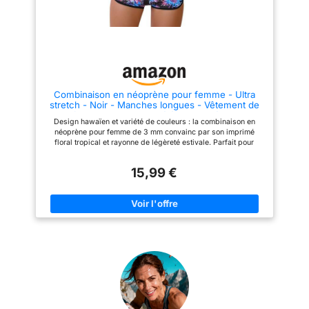
combinaison en néoprène
pourrait garder votre corps au
chaud et au sec pendant que
vous pratiquez des sports
nautiques. Il est également
pratique pour vous de faire de
l'activité physique par temps
froid. 【Fermeture éclair
avant】 La combinaison en
Combinaison en néoprène pour femme - Ultra
néoprène avec fermeture éclair
stretch - Noir - Manches longues - Vêtement de
avant est plus facile à enfiler et
surf - Ensemble tankini élégant - 1,5/2 mm -
à retirer. Adopté par du
Design hawaïen et variété de couleurs : la combinaison en
Protection UV - Maillot de bain, 3-bleu, M
néoprène de haute qualité, lisse
néoprène pour femme de 3 mm convainc par son imprimé
et haute élasticité, pour bien
floral tropical et rayonne de légèreté estivale. Parfait pour
s'adapter à votre corps. Le
toutes celles qui veulent se démarquer visuellement, que ce
rembourrage épais avec
soit en combinaison de surf ou en combinaison de plongée.
fermeture éclair en fait la veste
15,99 €
Tailles flexibles et ajustement : du XS au 3XL – le maillot de
idéale pour le paddle et le surf.
bain en néoprène pour femme, court ou long, garantit un
【Coutures plates】Aucune
maintien antidérapant grâce à ses coutures extensibles et sa
irritation cutanée grâce aux
coupe anatomique, que ce soit pour la natation ou le surf.
coutures plates flexibles et
Variantes pratiques : Choisissez entre un shorty en néoprène
respirantes. Le haut en
pour femme pour les journées chaudes ou une combinaison
néoprène convient non
longue en néoprène pour femme avec jambes pour les eaux
seulement aux sports nautiques,
plus fraîches. Combinable avec un pantalon en néoprène pour
mais aussi idéalement au
femme ou un t-shirt en néoprène pour femme. Fonctionnalité
fitness. 【Multifonction :
pour l'activité : le wetsuit de 3 mm d'épaisseur isole
Plusieurs tailles sont
efficacement, sans limiter la liberté de mouvement – idéal pour
disponibles. C'est non
le surf, la plongée avec tuba ou comme partie de la collection
seulement le meilleur
de maillots de bain. Style et combinaison : le maillot de bain à
équipement pour les sports
imprimé floral s'harmonise avec des accessoires de maillot de