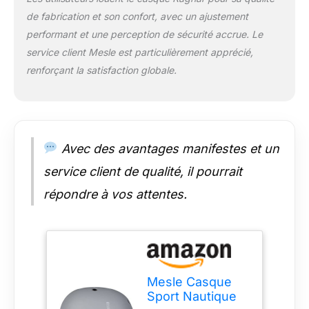
TAILLES : (tour de
de fabrication et son confort, avec un ajustement
tête) : XS (52-54 cm),
performant et une perception de sécurité accrue. Le
S (54-56 cm), M (56-
58 cm), L (58-60
service client Mesle est particulièrement apprécié,
cm), XL (60-62 cm),
renforçant la satisfaction globale.
poids du produit 470
g
Avec des avantages manifestes et un
service client de qualité, il pourrait
répondre à vos attentes.
Mesle Casque
Sport Nautique