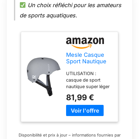
Un choix réfléchi pour les amateurs
de sports aquatiques.
Mesle Casque
Sport Nautique
Ragnar,
UTILISATION :
Protections
casque de sport
d'oreilles
nautique super léger
Amovibles,
et confortable, parfait
Léger, Hommes
81,99 €
comme casque de
& Femmes,
wakeboard, casque
Casque
surf, casque kayak,
Wakeboard, Kite,
wingfoil etc.
Kayak, Surf,
CARACTÉRISTIQUES
Voile, Wingsurf,
: oreillettes de
Surf CE en 1393
Disponibilité et prix à jour – informations fournies par
protection