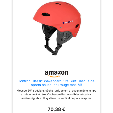
l'arrière et d'une sangle
ajustable, il s'adapte
parfaitement à votre
morphologie. La mentonnière
intègre un gainage en néoprène
pour un maintien ferme sans
aucune irritation CONFORT &
DRAINAGE INTELLIGENT :
L'intérieur est doublé d'une
mousse EVA qui offre un accueil
doux et agréable, même lors de
vos plus longues sessions. Le
design intègre un système de
ventilation stratégique qui
assure une excellente
circulation de l'air tout en
évacuant instantanément l'eau
PROTÈGE-TYMPANS
AMOVIBLES : Adaptez votre
casque aux conditions de votre
session. Il est équipé de
Tontron Classic Wakeboard Kite Surf Casque de
protections latérales amovibles
sports nautiques (rouge mat, M)
spécialement conçues pour
protéger vos tympans des
Mousse EVA spéciale, sèche rapidement et est en même temps
chocs avec l'eau lors des
extrêmement légère. Cache-oreilles amovibles et cadran
lourdes chutes à haute vitesse
arrière réglable. 11 système de ventilation pour respirer.
en wakeboard ou kitesurf
Conforme à la norme CE EN 1385 pour les sports nautiques.
POLYVALENCE MULTI-SPORTS
Convient pour le kayak, le canoë, le stand up, le bateau, le surf,
: Un casque unique pour toutes
70,38 €
ou d'autres sports nautiques.
vos aventures aquatiques. Son