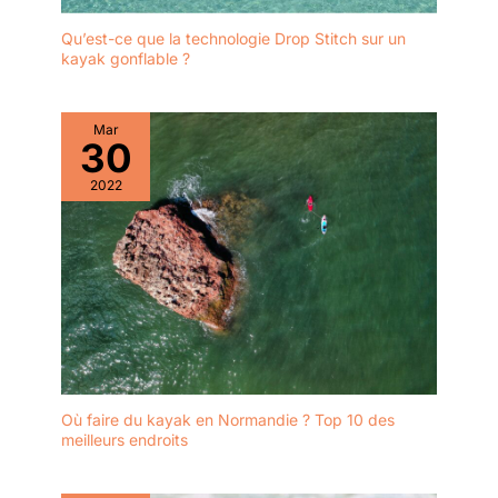
Qu’est-ce que la technologie Drop Stitch sur un
kayak gonflable ?
Mar
30
2022
Où faire du kayak en Normandie ? Top 10 des
meilleurs endroits