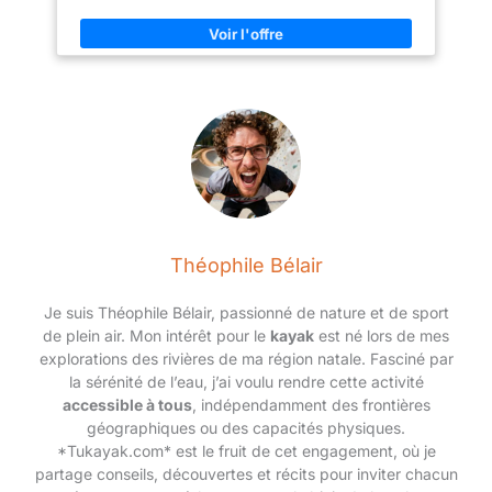
design noir élégant et épuré
convient aussi bien aux
hommes qu'aux femmes.
Adapté pour le wakeboard, le
ski nautique, la bouée tractée, le
stand-up paddle, le foil ou le
kayak
Théophile Bélair
Je suis Théophile Bélair, passionné de nature et de sport
de plein air. Mon intérêt pour le
kayak
est né lors de mes
explorations des rivières de ma région natale. Fasciné par
la sérénité de l’eau, j’ai voulu rendre cette activité
accessible à tous
, indépendamment des frontières
géographiques ou des capacités physiques.
*Tukayak.com* est le fruit de cet engagement, où je
partage conseils, découvertes et récits pour inviter chacun