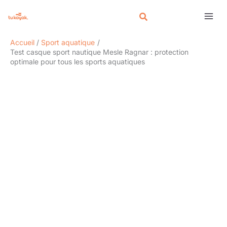
Aller
Rechercher
au
contenu
Accueil
Sport aquatique
Test casque sport nautique Mesle Ragnar : protection
optimale pour tous les sports aquatiques