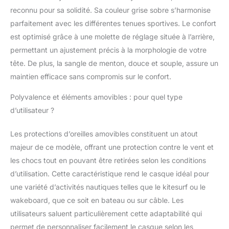
ajustement parfait
reconnu pour sa solidité. Sa couleur grise sobre s’harmonise
grâce à la jugulaire
réglable et au système
parfaitement avec les différentes tenues sportives. Le confort
de réglage à molette à
est optimisé grâce à une molette de réglage située à l’arrière,
l'arrière de la tête
permettant un ajustement précis à la morphologie de votre
SÉCURITÉ : coque ABS
tête. De plus, la sangle de menton, douce et souple, assure un
résistante aux chocs,
doublure EVA
maintien efficace sans compromis sur le confort.
agréablement douce et
Polyvalence et éléments amovibles : pour quel type
à séchage rapide pour
une protection
d’utilisateur ?
maximale en cas de
choc, certifié CE EN
Les protections d’oreilles amovibles constituent un atout
1385 TAILLES : (tour de
majeur de ce modèle, offrant une protection contre le vent et
tête) : XS (52-54 cm), S
les chocs tout en pouvant être retirées selon les conditions
(54-56 cm), M (56-58
cm), L (58-60 cm), XL
d’utilisation. Cette caractéristique rend le casque idéal pour
(60-62 cm), poids du
une variété d’activités nautiques telles que le kitesurf ou le
produit 470 g
wakeboard, que ce soit en bateau ou sur câble. Les
utilisateurs saluent particulièrement cette adaptabilité qui
permet de personnaliser facilement le casque selon les